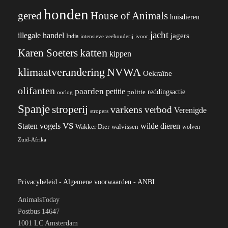
honden
gered
House of Animals
huisdieren
jacht
illegale handel
jagers
India
ivoor
intensieve veehouderij
katten
Karen Soeters
kippen
klimaatverandering
NVWA
Oekraïne
olifanten
paarden
petitie
reddingsactie
politie
oorlog
Spanje
stroperij
varkens
verbod
Verenigde
stropers
VS
wilde dieren
Staten
vogels
Wakker Dier
walvissen
wolven
Zuid-Afrika
Privacybeleid
-
Algemene voorwaarden
-
ANBI
AnimalsToday
Postbus 14647
1001 LC Amsterdam