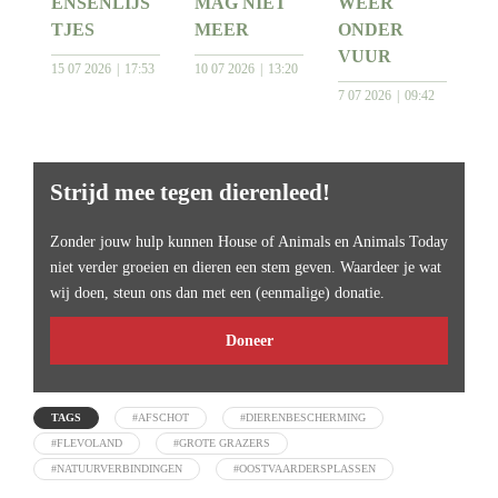
ENSENLIJS
MAG NIET
WEER
TJES
MEER
ONDER
VUUR
15 07 2026
17:53
10 07 2026
13:20
7 07 2026
09:42
Strijd mee tegen dierenleed!
Zonder jouw hulp kunnen House of Animals en Animals Today
niet verder groeien en dieren een stem geven. Waardeer je wat
wij doen, steun ons dan met een (eenmalige) donatie.
Doneer
TAGS
#AFSCHOT
#DIERENBESCHERMING
#FLEVOLAND
#GROTE GRAZERS
#NATUURVERBINDINGEN
#OOSTVAARDERSPLASSEN