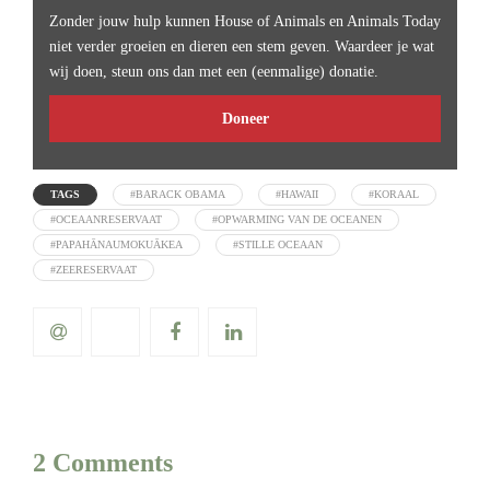
Zonder jouw hulp kunnen House of Animals en Animals Today
niet verder groeien en dieren een stem geven. Waardeer je wat
wij doen, steun ons dan met een (eenmalige) donatie.
Doneer
TAGS
#BARACK OBAMA
#HAWAII
#KORAAL
#OCEAANRESERVAAT
#OPWARMING VAN DE OCEANEN
#PAPAHĀNAUMOKUĀKEA
#STILLE OCEAAN
#ZEERESERVAAT
2 Comments