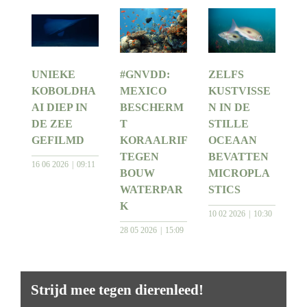
UNIEKE
#GNVDD:
ZELFS
KOBOLDHA
MEXICO
KUSTVISSE
AI DIEP IN
BESCHERM
N IN DE
DE ZEE
T
STILLE
GEFILMD
KORAALRIF
OCEAAN
TEGEN
BEVATTEN
16 06 2026
09:11
BOUW
MICROPLA
WATERPAR
STICS
K
10 02 2026
10:30
28 05 2026
15:09
Strijd mee tegen dierenleed!