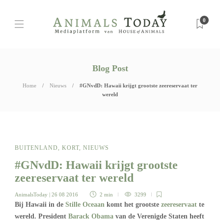
0
Blog Post
Home
Nieuws
#GNvdD: Hawaii krijgt grootste zeereservaat ter
wereld
BUITENLAND
,
KORT
,
NIEUWS
#GNvdD: Hawaii krijgt grootste
zeereservaat ter wereld
AnimalsToday
| 26 08 2016
2 min
3299
Bij Hawaii in de
Stille Oceaan
komt het grootste
zeereservaat
te
wereld. President
Barack Obama
van de Verenigde Staten heeft