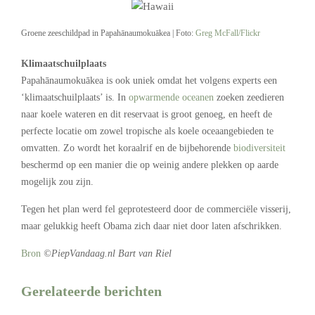
Groene zeeschildpad in Papahānaumokuākea | Foto:
Greg McFall/Flickr
Klimaatschuilplaats
Papahānaumokuākea is ook uniek omdat het volgens experts een
‘klimaatschuilplaats’ is. In
opwarmende oceanen
zoeken zeedieren
naar koele wateren en dit reservaat is groot genoeg, en heeft de
perfecte locatie om zowel tropische als koele oceaangebieden te
omvatten. Zo wordt het koraalrif en de bijbehorende
biodiversiteit
beschermd op een manier die op weinig andere plekken op aarde
mogelijk zou zijn.
Tegen het plan werd fel geprotesteerd door de commerciële visserij,
maar gelukkig heeft Obama zich daar niet door laten afschrikken.
Bron
©PiepVandaag.nl Bart van Riel
Gerelateerde berichten