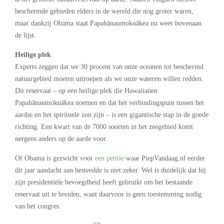
beschermde gebieden elders in de wereld die nog groter waren,
maar dankzij Obama staat Papahānaumokuākea nu weer bovenaan
de lijst.
Heilige plek
Experts zeggen dat we 30 procent van onze oceanen tot beschermd
natuurgebied moeten uitroepen als we onze wateren willen redden.
Dit reservaat – op een heilige plek die Hawaiianen
Papahānaumokuākea noemen en dat het verbindingspunt tussen het
aardse en het spirituele zou zijn – is een gigantische stap in de goede
richting. Een kwart van de 7000 soorten in het zeegebied komt
nergens anders op de aarde voor.
Of Obama is gezwicht voor
een petitie
waar PiepVandaag.nl eerder
dit jaar aandacht aan besteedde is niet zeker. Wel is duidelijk dat hij
zijn presidentiële bevoegdheid heeft gebruikt om het bestaande
reservaat uit te breiden, want daarvoor is geen toestemming nodig
van het congres.