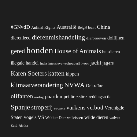
China
#GNvdD
Australië
Animal Rights
België
bont
dierenmishandeling
dierenleed
dolfijnen
dierproeven
honden
gered
House of Animals
huisdieren
jacht
illegale handel
jagers
India
ivoor
intensieve veehouderij
katten
Karen Soeters
kippen
klimaatverandering
NVWA
Oekraïne
olifanten
paarden
petitie
reddingsactie
politie
oorlog
Spanje
stroperij
varkens
verbod
Verenigde
stropers
VS
wilde dieren
Staten
vogels
Wakker Dier
walvissen
wolven
Zuid-Afrika