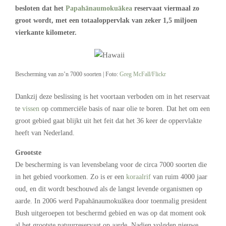
besloten dat het
Papahānaumokuākea
reservaat viermaal zo
groot wordt, met een totaaloppervlak van zeker 1,5 miljoen
vierkante kilometer.
Bescherming van zo’n 7000 soorten | Foto:
Greg McFall/Flickr
Dankzij deze beslissing is het voortaan verboden om in het reservaat
te
vissen
op commerciële basis of naar olie te boren. Dat het om een
groot gebied gaat blijkt uit het feit dat het 36 keer de oppervlakte
heeft van Nederland.
Grootste
De bescherming is van levensbelang voor de circa 7000 soorten die
in het gebied voorkomen. Zo is er een
koraalrif
van ruim 4000 jaar
oud, en dit wordt beschouwd als de langst levende organismen op
aarde. In 2006 werd Papahānaumokuākea door toenmalig president
Bush uitgeroepen tot beschermd gebied en was op dat moment ook
al het grootste natuurreservaat op aarde. Nadien volgden nieuwe