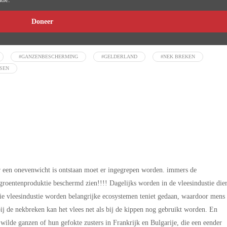
Doneer
#GANZENBESCHERMING
#GELDERLAND
#NEK BREKEN
SEN
er een onevenwicht is ontstaan moet er ingegrepen worden. immers de
 groentenproduktie beschermd zien!!!! Dagelijks worden in de vleesindustie die
ie vleesindustie worden belangrijke ecosystemen teniet gedaan, waardoor mens
bij de nekbreken kan het vlees net als bij de kippen nog gebruikt worden. En
wilde ganzen of hun gefokte zusters in Frankrijk en Bulgarije, die een eender