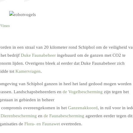
/Vimeo
rden in een straal van 20 kilometer rond Schiphol om de veiligheid v
 het bedrijf
Duke Faunabeheer
ingehuurd om de ganzen met CO2 te
enorm lijden. Overigens bleek al eerder dat Duke Faunabeheer zich
eidde tot
Kamervragen
.
e omgeving van Schiphol ganzen in heel het land gedood mogen worden
wassen. Landschapsbeheerders en
de Vogelbescherming
zijn tegen het
estaan in gebieden in beheer
s compromis overeengekomen in het
Ganzenakkoord
, in ruil voor in ied
 Dierenbescherming
en
de Faunabescherming
ageerden eerder tegen dit
ganisaties de
Flora- en Faunawet
overtreden.