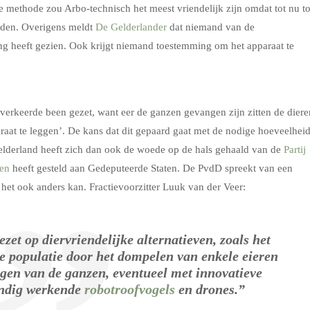
 methode zou Arbo-technisch het meest vriendelijk zijn omdat tot nu t
rden. Overigens meldt
De Gelderlander
dat niemand van de
ng heeft gezien. Ook krijgt niemand toestemming om het apparaat te
erkeerde been gezet, want eer de ganzen gevangen zijn zitten de diere
paraat te leggen’. De kans dat dit gepaard gaat met de nodige hoeveelhei
elderland heeft zich dan ook de woede op de hals gehaald van de
Partij
gen
heeft gesteld aan Gedeputeerde Staten. De PvdD spreekt van een
het ook anders kan. Fractievoorzitter Luuk van der Veer:
et op diervriendelijke alternatieven, zoals het
e populatie door het dompelen van enkele eieren
agen van de ganzen, eventueel met innovatieve
andig werkende
robotroofvogels
en drones.”