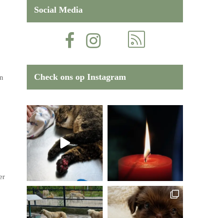
Social Media
Check ons op Instagram
an
er