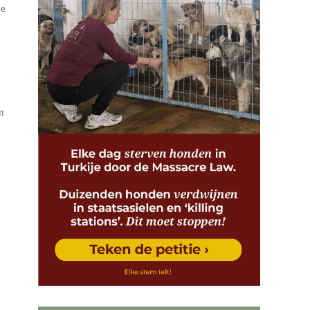
oe
n
d