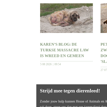
KAREN’S BLOG: DE
PET
TURKSE MASSACRE LAW
ZW
IS WREED EN GEMEEN
DO
'S
5 08 2026
09:54
27 0
Strijd mee tegen dierenleed!
Zonder jouw hulp kunnen House of Animals en An
wij doen, steun ons dan met een (eenmalige) dona