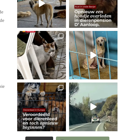
de
 de
oie