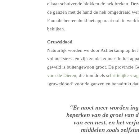
elkaar schuivende blokken de nek breken. Deze
de ganzen met de hand de nek omgedraaid we
Faunabeheereenheid het apparaat ooit in werki
bekijken.
Gruweldood
Natuurlijk worden we door Achterkamp op het v
vol met stress en zijn ze niet zomer ‘in het ap
geweld is buitengewoon groot. De provincie G
voor de Dieren
, die inmiddels
schriftelijke vra
‘gruweldood’ voor de ganzen en benadrukt dat 
“Er moet meer worden ingez
beperken van de groei van d
van een nest, en het verj
middelen zoals zelfst