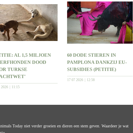
ITIE: AL 1,5 MILJOEN
60 DODE STIEREN IN
ERFHONDEN DOOD
PAMPLONA DANKZIJ EU-
OR TURKSE
SUBSIDIES (PETITIE)
LACHTWET'
17 07 2026
12:58
7 2026
11:15
imals Today niet verder groeien en dieren een stem geven. Waardeer je wat
tie.