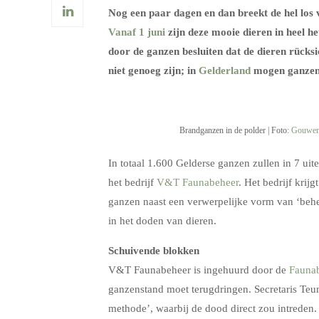
Nog een paar dagen en dan breekt de hel los
Vanaf 1 juni
zijn deze mooie dieren in heel he
door de ganzen besluiten dat de dieren rück
niet genoeg zijn; in
Gelderland
mogen ganzen 
Brandganzen in de polder | Foto:
Gouwen
In totaal 1.600 Gelderse ganzen zullen in 7 ui
het bedrijf
V&T Faunabeheer
. Het bedrijf krij
ganzen naast een verwerpelijke vorm van ‘behee
in het doden van dieren.
Schuivende blokken
V&T Faunabeheer is ingehuurd door de
Faunab
ganzenstand moet terugdringen. Secretaris Te
methode’, waarbij de dood direct zou intreden