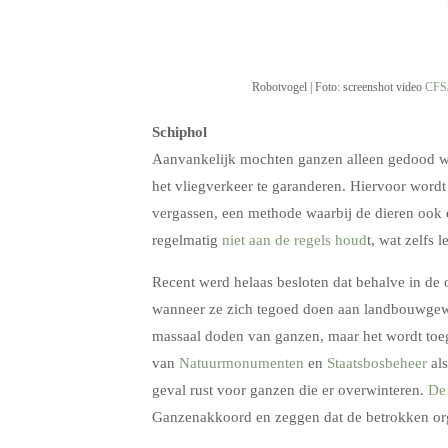
Robotvogel | Foto: screenshot video
CFS
Schiphol
Aanvankelijk mochten ganzen alleen gedood wo
het vliegverkeer te garanderen. Hiervoor wordt
vergassen, een methode waarbij de dieren ook 
regelmatig
niet aan de regels houd
t, wat zelfs l
Recent werd helaas besloten dat behalve in d
wanneer ze zich tegoed doen aan landbouwge
massaal doden van ganzen, maar het wordt toeg
van
Natuurmonumenten
en
Staatsbosbeheer
al
geval rust voor ganzen die er overwinteren.
De
Ganzenakkoord en zeggen dat de betrokken or