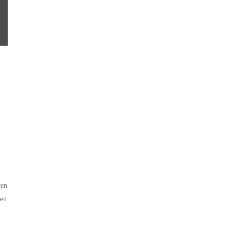
ren
 en