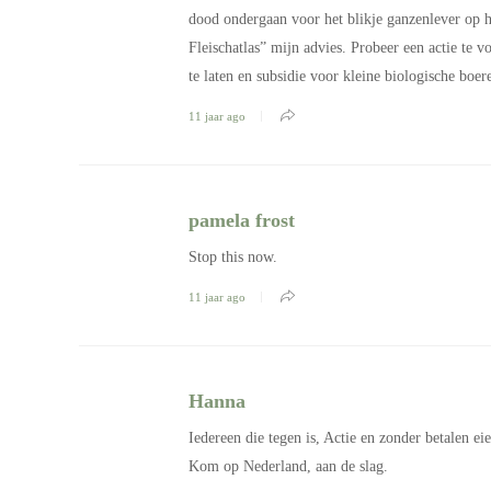
dood ondergaan voor het blikje ganzenlever op h
Fleischatlas” mijn advies. Probeer een actie te
te laten en subsidie voor kleine biologische boer
11 jaar ago
pamela frost
Stop this now.
11 jaar ago
Hanna
Iedereen die tegen is, Actie en zonder betalen e
Kom op Nederland, aan de slag.