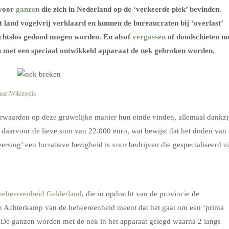
 voor
ganzen
die zich in Nederland op de ‘verkeerde plek’ bevinden.
t land vogelvrij verklaard en kunnen de bureaucraten bij ‘overlast’
sichtslos gedood mogen worden. En alsof
vergassen
of doodschieten n
met een speciaal ontwikkeld apparaat de nek gebroken worden.
aar/Wikimedia
terwaarden op deze gruwelijke manier hun einde vinden, allemaal dankzi
gt daarvoor de lieve som van 22.000 euro, wat bewijst dat het doden van
rsing’ een lucratieve bezigheid is voor bedrijven die gespecialiseerd zi
eheereenheid Gelderland
, die in opdracht van de provincie de
un Achterkamp van de beheereenheid meent dat het gaat om een ‘prima
. De ganzen worden met de nek in het apparaat gelegd waarna 2 langs