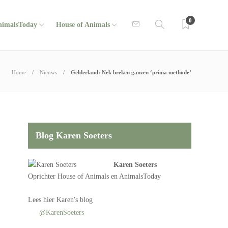
0
nimalsToday
House of Animals
Home
Nieuws
Gelderland: Nek breken ganzen ‘prima methode’
Blog Karen Soeters
Karen Soeters
Oprichter
House of Animals
en AnimalsToday
Lees
hier Karen's blog
@KarenSoeters