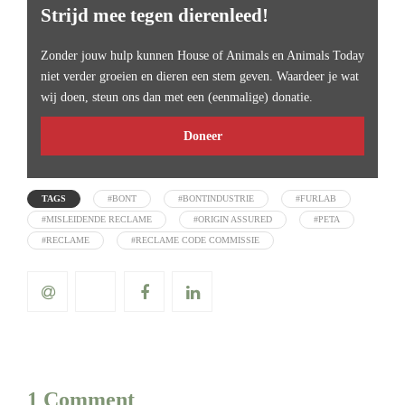
Strijd mee tegen dierenleed!
Zonder jouw hulp kunnen House of Animals en Animals Today
niet verder groeien en dieren een stem geven. Waardeer je wat
wij doen, steun ons dan met een (eenmalige) donatie.
Doneer
TAGS
#BONT
#BONTINDUSTRIE
#FURLAB
#MISLEIDENDE RECLAME
#ORIGIN ASSURED
#PETA
#RECLAME
#RECLAME CODE COMMISSIE
1 Comment