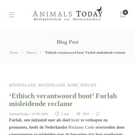
0
Blog Post
Home
Nieuws
‘Ethisch verantwoord bont’ Furlab misleidende reclame
BINNENLAND
,
BUITENLAND
,
KORT
,
NIEUWS
‘Ethisch verantwoord bont’ Furlab
misleidende reclame
AnimalsToday
| 10 06 2016
2 min
2811
Furlab, een initiatief met als doel
bont
te verkopen en
promoten, heeft de Nederlandse
Reclame Code
overtreden door
consumenten te misleiden met de bewering dat hun producten