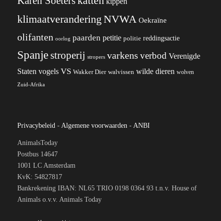
katten
Karen Soeters
kippen
klimaatverandering
NVWA
Oekraïne
olifanten
paarden
petitie
reddingsactie
politie
oorlog
Spanje
stroperij
varkens
verbod
Verenigde
stropers
VS
wilde dieren
Staten
vogels
Wakker Dier
walvissen
wolven
Zuid-Afrika
Privacybeleid
-
Algemene voorwaarden
-
ANBI
AnimalsToday
Postbus 14647
1001 LC Amsterdam
KvK: 54827817
Bankrekening IBAN: NL65 TRIO 0198 0364 93 t.n.v. House of
Animals o.v.v. Animals Today