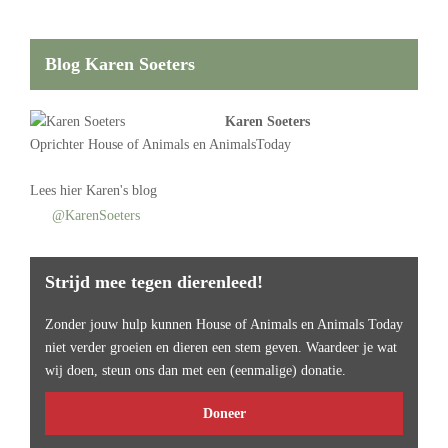
Blog Karen Soeters
Karen Soeters
Oprichter
House of Animals
en AnimalsToday
Lees
hier Karen's blog
@KarenSoeters
Strijd mee tegen dierenleed!
Zonder jouw hulp kunnen House of Animals en Animals Today
niet verder groeien en dieren een stem geven. Waardeer je wat
wij doen, steun ons dan met een (eenmalige) donatie.
Doneer