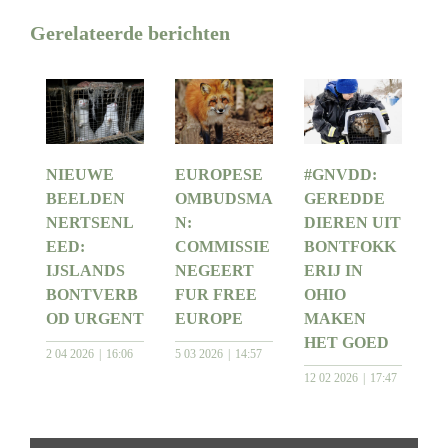
Gerelateerde berichten
NIEUWE
EUROPESE
#GNVDD:
BEELDEN
OMBUDSMA
GEREDDE
NERTSENL
N:
DIEREN UIT
EED:
COMMISSIE
BONTFOKK
IJSLANDS
NEGEERT
ERIJ IN
BONTVERB
FUR FREE
OHIO
OD URGENT
EUROPE
MAKEN
HET GOED
2 04 2026
16:06
5 03 2026
14:57
12 02 2026
17:47