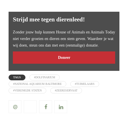
Strijd mee tegen dierenleed!
Zonder jouw hulp kunnen House of Animals en Animals Today
niet verder groeien en dieren een stem geven. Waardeer je wat
wij doen, steun ons dan met een (eenmalige) donatie.
Doneer
TAGS
#DOLFINARIUM
#NATIONAL AQUARIUM BALTIMORE
#TUIMELAARS
#VERENIGDE STATEN
#ZEERESERVAAT