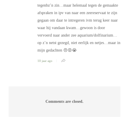
tegenbz’n zin…maar helemaal tegen de gemaakte
afspraken in ipv van naar een zeereservaat te zijn
gegaan om daar te intregeren ivm terug keer naar
waar hij vandaan kwam…gewoon is door
vervoerd naar ander zee aquarium/dolfinarium…
op z’n netst gezegd, niet eerlijk en netjes…maar in
mijn gedachten 😠😡😭
10 jaar ago
Comments are closed.