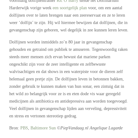
voormalig dolfijnentrainer
Ric O’Barry
stelde het Dolfinarium
Harderwijk vorige week
een soortgelijk plan
voor, om een aantal
dolfijnen over te laten brengen naar een zeereservaat en ze te leren
weer ‘dolfijn’ te zijn. Hij wil hiermee bewijzen dat dolfijnen, die in
gevangenschap zijn geboren, wel degelijk in zee kunnen leren leven.
Dolfijnen worden inmiddels zo’n 80 jaar in gevangenschap
gehouden en getraind om publiek te amuseren. Tegenwoordig raken
steeds meer mensen zich ervan bewust dat mariene parken
ongeschikt zijn voor de zeer intelligente en zelfbewuste
walvisachtigen en dat shows in een waterpiste voor de dieren zelf
helemaal geen pretje zijn. De dolfijnen leven in betonnen bakken,
zonder gebruik te kunnen maken van hun sonar, een zintuig dat in
het wild zo belangrijk voor ze is en eten dode vis waar geregeld
medicijnen als antibiotica en antidepressiva aan worden toegevoegd.
Veel dolfijnen in gevangenschap lijden aan verveling, depressiviteit
en stress en vertonen stereotiep gedrag.
Bron:
PBS
,
Baltimore Sun
©PiepVandaag.nl Angelique Lagarde