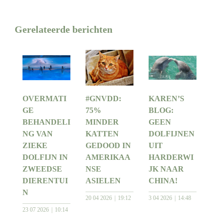
Gerelateerde berichten
OVERMATI
#GNVDD:
KAREN’S
GE
75%
BLOG:
BEHANDELI
MINDER
GEEN
NG VAN
KATTEN
DOLFIJNEN
ZIEKE
GEDOOD IN
UIT
DOLFIJN IN
AMERIKAA
HARDERWI
ZWEEDSE
NSE
JK NAAR
DIERENTUI
ASIELEN
CHINA!
N
20 04 2026
19:12
3 04 2026
14:48
23 07 2026
10:14