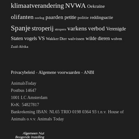
klimaatverandering
NVWA
Oekraïne
olifanten
paarden
petitie
reddingsactie
politie
oorlog
Spanje
stroperij
varkens
verbod
Verenigde
stropers
VS
wilde dieren
Staten
vogels
Wakker Dier
walvissen
wolven
Zuid-Afrika
Privacybeleid
-
Algemene voorwaarden
-
ANBI
AnimalsToday
Postbus 14647
1001 LC Amsterdam
KvK: 54827817
Bankrekening IBAN: NL65 TRIO 0198 0364 93 t.n.v. House of
Animals o.v.v. Animals Today