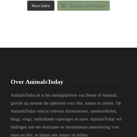
Meer laden
Volg ons op Instagram
Over AnimalsToday
AnimalsToday.nl is het mediaplatform van House of Animals,
gericht op mensen die opkomen voor dier, natuur en milieu. Op
AnimalsToday vind je relevant dierennieuws, opinieartikelen,
blogs, vlogs, onthullende reportages en meer. AnimalsToday wil
bijdragen aan een duurzame en harmonieuze samenleving voor
mens en dier, in balans met natuur en milieu.