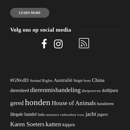
LEARN MORE
Volg ons op social media
China
#GNvdD
Australië
Animal Rights
België
bont
dierenmishandeling
dierenleed
dolfijnen
dierproeven
honden
gered
House of Animals
huisdieren
jacht
illegale handel
jagers
India
ivoor
intensieve veehouderij
katten
Karen Soeters
kippen