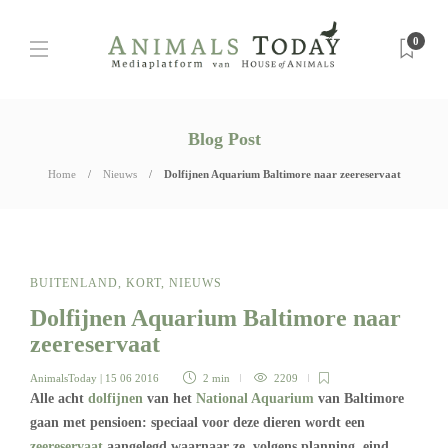
0
Blog Post
Home
Nieuws
Dolfijnen Aquarium Baltimore naar zeereservaat
BUITENLAND
,
KORT
,
NIEUWS
Dolfijnen Aquarium Baltimore naar
zeereservaat
AnimalsToday
| 15 06 2016
2 min
2209
Alle acht
dolfijnen
van het
National Aquarium
van Baltimore
gaan met pensioen: speciaal voor deze dieren wordt een
zeereservaat
aangelegd waarnaar ze, volgens planning, eind