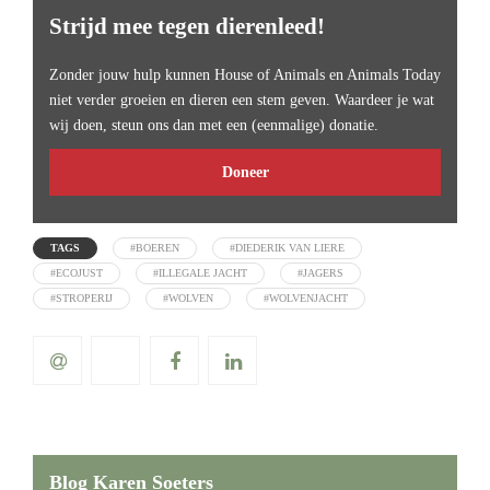
Strijd mee tegen dierenleed!
Zonder jouw hulp kunnen House of Animals en Animals Today
niet verder groeien en dieren een stem geven. Waardeer je wat
wij doen, steun ons dan met een (eenmalige) donatie.
Doneer
TAGS
#BOEREN
#DIEDERIK VAN LIERE
#ECOJUST
#ILLEGALE JACHT
#JAGERS
#STROPERIJ
#WOLVEN
#WOLVENJACHT
Blog Karen Soeters