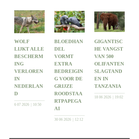
WOLF
BLOEDHAN
GIGANTISC
LIJKT ALLE
DEL
HE VANGST
BESCHERM
VORMT
VAN 500
ING
EXTRA
OLIFANTEN
VERLOREN
BEDREIGIN
SLAGTAND
IN
G VOOR DE
EN IN
NEDERLAN
GRIJZE
TANZANIA
D
ROODSTAA
18 06 2026
19:02
RTPAPEGA
6 07 2026
10:50
AI
30 06 2026
12:12