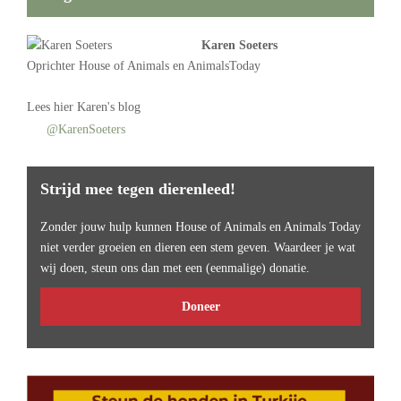
Karen Soeters
Oprichter
House of Animals
en AnimalsToday
Lees
hier Karen's blog
@KarenSoeters
Strijd mee tegen dierenleed!
Zonder jouw hulp kunnen House of Animals en Animals Today
niet verder groeien en dieren een stem geven. Waardeer je wat
wij doen, steun ons dan met een (eenmalige) donatie.
Doneer