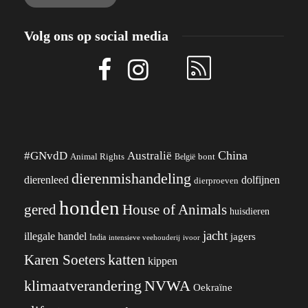
Volg ons op social media
China
#GNvdD
Australië
Animal Rights
België
bont
dierenmishandeling
dierenleed
dolfijnen
dierproeven
honden
gered
House of Animals
huisdieren
jacht
illegale handel
jagers
India
ivoor
intensieve veehouderij
katten
Karen Soeters
kippen
klimaatverandering
NVWA
Oekraïne