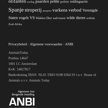
olifanten
paarden
petitie
reddingsactie
politie
oorlog
Spanje
stroperij
varkens
verbod
Verenigde
stropers
VS
Staten
vogels
wilde dieren
Wakker Dier
walvissen
wolven
Zuid-Afrika
Privacybeleid
-
Algemene voorwaarden
-
ANBI
AnimalsToday
Postbus 14647
1001 LC Amsterdam
KvK: 54827817
Bankrekening IBAN: NL65 TRIO 0198 0364 93 t.n.v. House of
Animals o.v.v. Animals Today