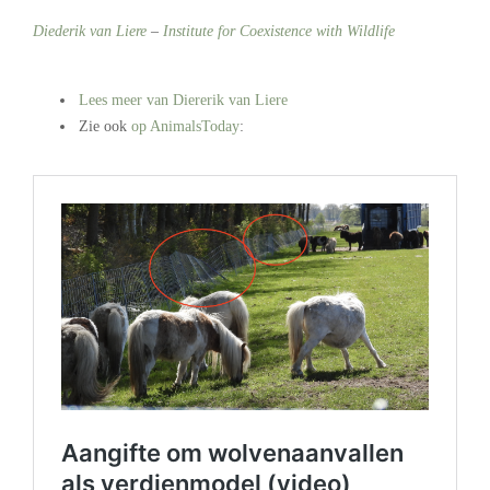
Diederik van Liere
–
Institute for Coexistence with Wildlife
.
Lees meer van Diererik van Liere
Zie ook
op AnimalsToday
:
.