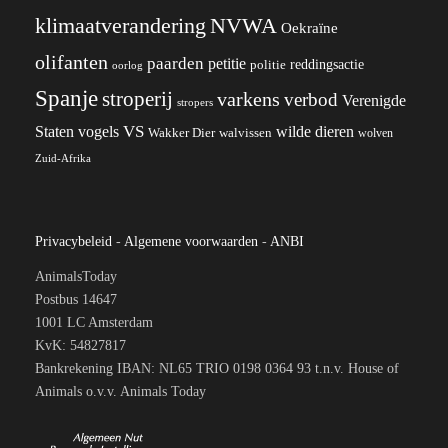
klimaatverandering
NVWA
Oekraïne
olifanten
paarden
petitie
reddingsactie
politie
oorlog
Spanje
stroperij
varkens
verbod
Verenigde
stropers
VS
wilde dieren
Staten
vogels
Wakker Dier
walvissen
wolven
Zuid-Afrika
Privacybeleid
-
Algemene voorwaarden
-
ANBI
AnimalsToday
Postbus 14647
1001 LC Amsterdam
KvK: 54827817
Bankrekening IBAN: NL65 TRIO 0198 0364 93 t.n.v. House of
Animals o.v.v. Animals Today