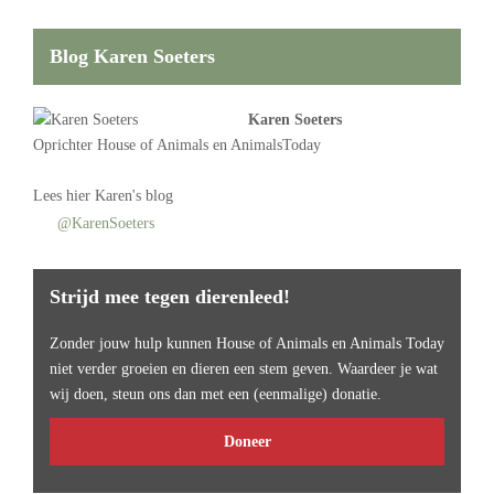
Blog Karen Soeters
Karen Soeters
Oprichter
House of Animals
en AnimalsToday
Lees
hier Karen's blog
@KarenSoeters
Strijd mee tegen dierenleed!
Zonder jouw hulp kunnen House of Animals en Animals Today
niet verder groeien en dieren een stem geven. Waardeer je wat
wij doen, steun ons dan met een (eenmalige) donatie.
Doneer