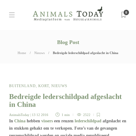
0
Blog Post
Home
Nieuws
Bedreigde lederschildpad afgeslacht in China
BUITENLAND
,
KORT
,
NIEUWS
Bedreigde lederschildpad afgeslacht
in China
AnimalsToday
| 13 12 2016
1 min
2522
In
China
hebben
vissers
een reuzen
lederschildpad
afgeslacht en
in stukken gehakt om te verkopen. Foto’s van de gevangen
reuzenschildpad werden op sociale media gepubliceerd,