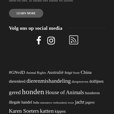
mens en dier, in balans met natuur en milieu.
LEARN MORE
Volg ons op social media
China
#GNvdD
Australië
Animal Rights
België
bont
dierenmishandeling
dierenleed
dolfijnen
dierproeven
honden
gered
House of Animals
huisdieren
jacht
illegale handel
jagers
India
ivoor
intensieve veehouderij
katten
Karen Soeters
kippen