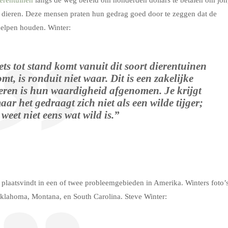
erentuinen
langs de weg bereid om honderden dollars te betalen om jo
e dieren. Deze mensen praten hun gedrag goed door te zeggen dat de
helpen houden. Winter:
ets tot stand komt vanuit dit soort dierentuinen
mt, is ronduit niet waar. Dit is een zakelijke
eren is hun waardigheid afgenomen. Je krijgt
maar het gedraagt zich niet als een wilde tijger;
 weet niet eens wat wild is.”
ts plaatsvindt in een of twee probleemgebieden in Amerika. Winters foto’
, Oklahoma, Montana, en South Carolina. Steve Winter: