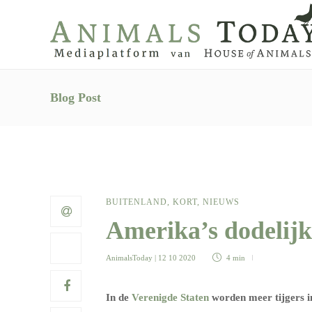
Blog Post
BUITENLAND
,
KORT
,
NIEUWS
Amerika’s dodelijke
AnimalsToday
| 12 10 2020
4 min
In de
Verenigde Staten
worden meer tijgers in