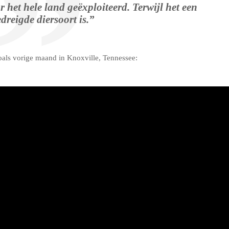
 het hele land geëxploiteerd. Terwijl het een
dreigde diersoort is.”
oals vorige maand in Knoxville, Tennessee: