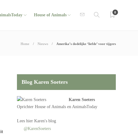
0
nimalsToday
House of Animals
Home
Nieuws
Amerika’s dodelijke ‘liefde’ voor tijgers
Blog Karen Soeters
Karen Soeters
Oprichter
House of Animals
en AnimalsToday
Lees
hier Karen's blog
@KarenSoeters
it