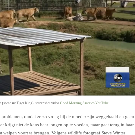
to (scene uit Tiger King): screenshot video
Good Morning America/YouTube
htsproblemen, omdat ze zo vroeg bij de moeder zijn weggehaald en geen
r krijgt niet de kans haar jongen op te voeden, maar gaat terug in haar
st welpen voort te brengen. Volgens wildlife fotograaf Steve Winter