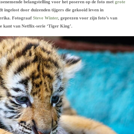
toenemende belangstelling voor het poseren op de foto met
grote
 ingelost door duizenden tijgers die gekooid leven in
erika. Fotograaf
Steve Winter
, geprezen voor zijn foto’s van
e kant van Netflix-serie ‘Tiger King’.