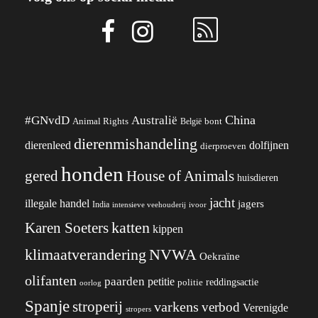
China
#GNvdD
Australië
Animal Rights
België
bont
dierenmishandeling
dierenleed
dolfijnen
dierproeven
honden
gered
House of Animals
huisdieren
jacht
illegale handel
jagers
India
ivoor
intensieve veehouderij
katten
Karen Soeters
kippen
klimaatverandering
NVWA
Oekraïne
olifanten
paarden
petitie
reddingsactie
politie
oorlog
Spanje
stroperij
varkens
verbod
Verenigde
stropers