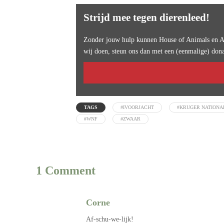
Strijd mee tegen dierenleed!
Zonder jouw hulp kunnen House of Animals en An
wij doen, steun ons dan met een (eenmalige) dona
TAGS
#IVOORJACHT
#KRUGER NATIONA
#WNF
#ZWAAR
1 Comment
Corne
Af-schu-we-lijk!