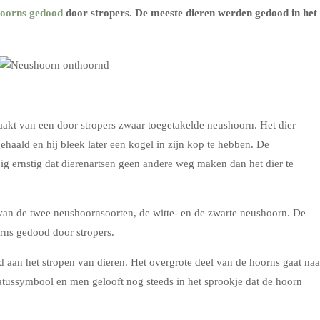
hoorns gedood
door stropers. De meeste dieren werden gedood in het
kt van een door stropers zwaar toegetakelde neushoorn. Het dier
haald en hij bleek later een kogel in zijn kop te hebben. De
 ernstig dat dierenartsen geen andere weg maken dan het dier te
van de twee neushoornsoorten, de witte- en de zwarte neushoorn. De
rns gedood door stropers.
d aan het stropen van dieren. Het overgrote deel van de hoorns gaat naa
atussymbool en men gelooft nog steeds in het sprookje dat de hoorn