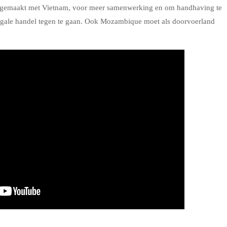
en gemaakt met Vietnam, voor meer samenwerking en om handhaving te
legale handel tegen te gaan. Ook Mozambique moet als doorvoerland