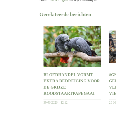
Bron:
De Morgen
©PiepVandaag.nl
Gerelateerde berichten
BLOEDHANDEL VORMT
#G
EXTRA BEDREIGING VOOR
GE
DE GRIJZE
VL
ROODSTAARTPAPEGAAI
VI
30 06 2026
12:12
25 0