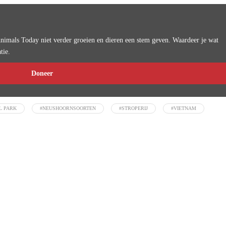
imals Today niet verder groeien en dieren een stem geven. Waardeer je wat
tie.
Doneer
L PARK
#NEUSHOORNSOORTEN
#STROPERIJ
#VIETNAM