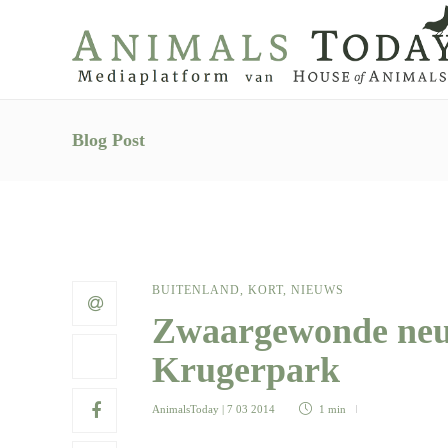
Blog Post
BUITENLAND
,
KORT
,
NIEUWS
Zwaargewonde neus
Krugerpark
AnimalsToday
| 7 03 2014
1 min