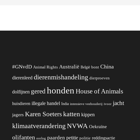
China
#GNvdD
Australië
Animal Rights
België
bont
dierenmishandeling
dierenleed
dierproeven
honden
gered
House of Animals
dolfijnen
jacht
illegale handel
huisdieren
India
ivoor
intensieve veehouderij
katten
Karen Soeters
kippen
jagers
klimaatverandering
NVWA
Oekraïne
olifanten
paarden
petitie
reddingsactie
politie
oorlog