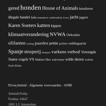
honden
gered
House of Animals
huisdieren
jacht
illegale handel
jagers
India
ivoor
intensieve veehouderij
katten
Karen Soeters
kippen
klimaatverandering
NVWA
Oekraïne
olifanten
paarden
petitie
reddingsactie
politie
oorlog
Spanje
stroperij
varkens
verbod
Verenigde
stropers
VS
wilde dieren
Staten
vogels
Wakker Dier
walvissen
wolven
Zuid-Afrika
Privacybeleid
-
Algemene voorwaarden
-
ANBI
AnimalsToday
Postbus 14647
1001 LC Amsterdam