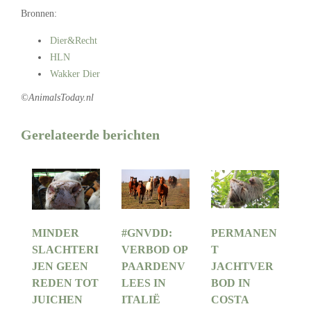
Bronnen:
Dier&Recht
HLN
Wakker Dier
©AnimalsToday.nl
Gerelateerde berichten
MINDER
#GNVDD:
PERMANEN
SLACHTERI
VERBOD OP
T
JEN GEEN
PAARDENV
JACHTVER
REDEN TOT
LEES IN
BOD IN
JUICHEN
ITALIË
COSTA