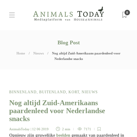
0
Blog Post
Home
Nieuws
Nog altijd Zuid-Amerikaans paardenleed voor
Nederlandse snacks
BINNENLAND
,
BUITENLAND
,
KORT
,
NIEUWS
Nog altijd Zuid-Amerikaans
paardenleed voor Nederlandse
snacks
AnimalsToday
| 12 06 2019
2 min
7171
Opnieuw zijn gruwelijke
beelden
gemaakt van paardenleed in