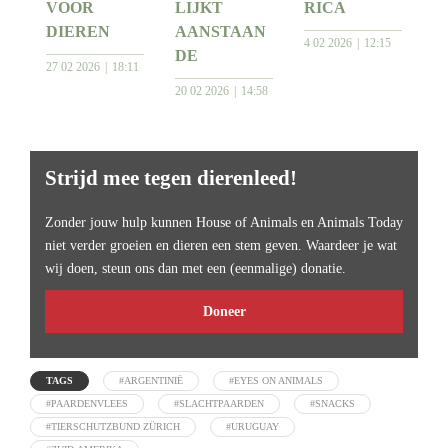
VOOR
LIJKT
RICA
DIEREN
AANSTAAN
4 02 2026
12:15
DE
27 02 2026
18:11
20 02 2026
14:58
Strijd mee tegen dierenleed!
Zonder jouw hulp kunnen House of Animals en Animals Today
niet verder groeien en dieren een stem geven. Waardeer je wat
wij doen, steun ons dan met een (eenmalige) donatie.
Doneer
TAGS
#ARGENTINIË
#EYES ON ANIMALS
#PAARDENVLEES
#SLACHTPAARDEN
#SNACKS
#TIERSCHUTZBUND ZÜRICH
#URUGUAY