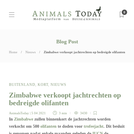
0
Blog Post
Home
Nieuws
Zimbabwe verkoopt jachtrechten op bedreigde olifanten
BUITENLAND
,
KORT
,
NIEUWS
Zimbabwe verkoopt jachtrechten op
bedreigde olifanten
AnimalsToday
| 5 04 2021
3 min
3430
In
Zimbabwe
zullen binnenkort de jachtrechten worden
verkocht om 500
olifanten
te doden voor
trofeejacht
. Dit besluit
is genomen nadat enkele maanden geleden de
IUCN
de