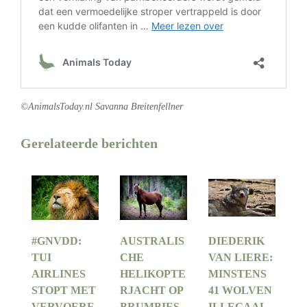
©AnimalsToday.nl Savanna Breitenfellner
Gerelateerde berichten
#GNVDD:
AUSTRALIS
DIEDERIK
TUI
CHE
VAN LIERE:
AIRLINES
HELIKOPTE
MINSTENS
STOPT MET
RJACHT OP
41 WOLVEN
VERVOERE
BRUMBIES
ILLEGAAL