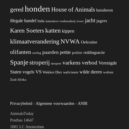
honden
gered
House of Animals
huisdieren
jacht
illegale handel
jagers
India
ivoor
intensieve veehouderij
katten
Karen Soeters
kippen
klimaatverandering
NVWA
Oekraïne
olifanten
paarden
petitie
reddingsactie
politie
oorlog
Spanje
stroperij
varkens
verbod
Verenigde
stropers
VS
wilde dieren
Staten
vogels
Wakker Dier
walvissen
wolven
Zuid-Afrika
Privacybeleid
-
Algemene voorwaarden
-
ANBI
AnimalsToday
Postbus 14647
1001 LC Amsterdam