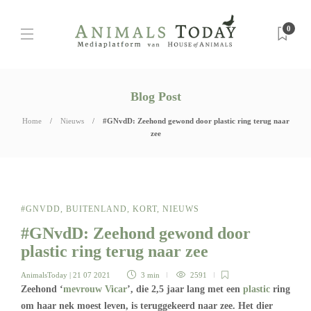
0
Blog Post
Home
Nieuws
#GNvdD: Zeehond gewond door plastic ring terug naar
zee
#GNVDD
,
BUITENLAND
,
KORT
,
NIEUWS
#GNvdD: Zeehond gewond door
plastic ring terug naar zee
AnimalsToday
| 21 07 2021
3 min
2591
Zeehond ‘
mevrouw Vicar
’, die 2,5 jaar lang met een
plastic
ring
om haar nek moest leven, is teruggekeerd naar zee. Het dier