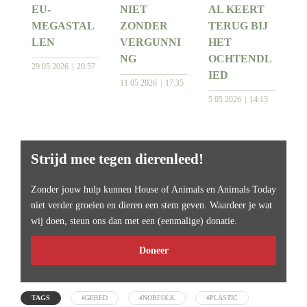
EU-
NIET
AL KEERT
MEGASTAL
ZONDER
TERUG BIJ
LEN
VERGUNNI
HET
NG
OCHTENDL
29 05 2026
20:57
IED
11 05 2026
17:35
5 05 2026
14:15
Strijd mee tegen dierenleed!
Zonder jouw hulp kunnen House of Animals en Animals Today
niet verder groeien en dieren een stem geven. Waardeer je wat
wij doen, steun ons dan met een (eenmalige) donatie.
Doneer
TAGS
#GERED
#NORFOLK
#PLASTIC