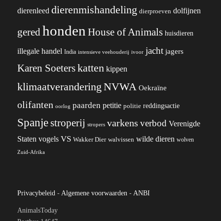
dierenmishandeling
dierenleed
dolfijnen
dierproeven
honden
gered
House of Animals
huisdieren
jacht
illegale handel
jagers
India
ivoor
intensieve veehouderij
katten
Karen Soeters
kippen
klimaatverandering
NVWA
Oekraïne
olifanten
paarden
petitie
reddingsactie
politie
oorlog
Spanje
stroperij
varkens
verbod
Verenigde
stropers
VS
wilde dieren
Staten
vogels
Wakker Dier
walvissen
wolven
Zuid-Afrika
Privacybeleid
-
Algemene voorwaarden
-
ANBI
AnimalsToday