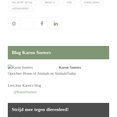
#PLASTIC AFVAL
#RSPCA
#VK
#VRIJLATING
#ZEEHONDEN
Blog Karen Soeters
Karen Soeters
Oprichter
House of Animals
en AnimalsToday
Lees
hier Karen's blog
@KarenSoeters
Strijd mee tegen dierenleed!