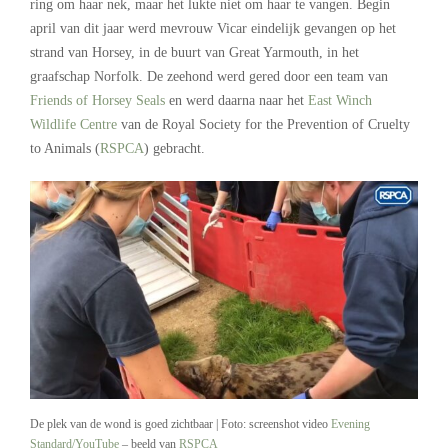
ring om haar nek, maar het lukte niet om haar te vangen. Begin
april van dit jaar werd mevrouw Vicar eindelijk gevangen op het
strand van Horsey, in de buurt van Great Yarmouth, in het
graafschap Norfolk. De zeehond werd gered door een team van
Friends of Horsey Seals
en werd daarna naar het
East Winch
Wildlife Centre
van de Royal Society for the Prevention of Cruelty
to Animals (
RSPCA
) gebracht.
De plek van de wond is goed zichtbaar | Foto: screenshot video
Evening
Standard/YouTube
– beeld van
RSPCA