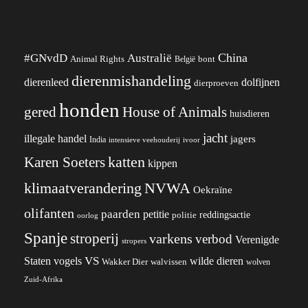
China
#GNvdD
Australië
Animal Rights
België
bont
dierenmishandeling
dierenleed
dolfijnen
dierproeven
honden
gered
House of Animals
huisdieren
jacht
illegale handel
jagers
India
ivoor
intensieve veehouderij
katten
Karen Soeters
kippen
klimaatverandering
NVWA
Oekraïne
olifanten
paarden
petitie
reddingsactie
politie
oorlog
Spanje
stroperij
varkens
verbod
Verenigde
stropers
VS
wilde dieren
Staten
vogels
Wakker Dier
walvissen
wolven
Zuid-Afrika