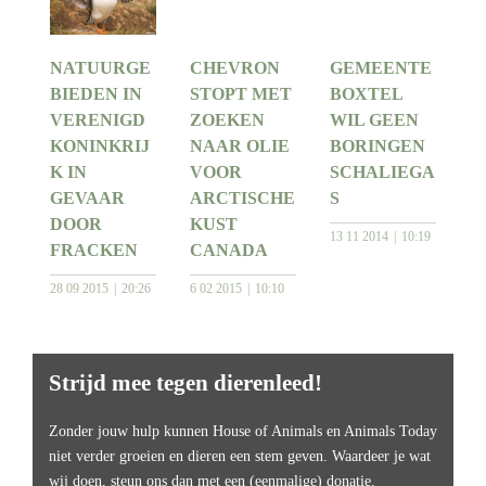
NATUURGE
CHEVRON
GEMEENTE
BIEDEN IN
STOPT MET
BOXTEL
VERENIGD
ZOEKEN
WIL GEEN
KONINKRIJ
NAAR OLIE
BORINGEN
K IN
VOOR
SCHALIEGA
GEVAAR
ARCTISCHE
S
DOOR
KUST
13 11 2014
10:19
FRACKEN
CANADA
28 09 2015
20:26
6 02 2015
10:10
Strijd mee tegen dierenleed!
Zonder jouw hulp kunnen House of Animals en Animals Today
niet verder groeien en dieren een stem geven. Waardeer je wat
wij doen, steun ons dan met een (eenmalige) donatie.