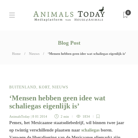
0
Blog Post
Home
Nieuws
‘Mensen hebben geen idee wat schaliegas eigenlijk is’
BUITENLAND
,
KORT
,
NIEUWS
‘Mensen hebben geen idee wat
schaliegas eigenlijk is’
AnimalsToday
| 8 01 2014
2 min
1834
Pemex, het Mexicaanse staatsoliebedrijf, wil binnen twee jaar
op twintig verschillende plaatsen naar
schaliegas
boren.
Vanwege de liberalisering van de Mexicaanse oliemarkt zijn