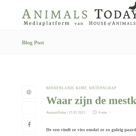
Blog Post
BINNENLAND
,
KORT
,
WETENSCHAP
Waar zijn de mest
AnimalsToday
| 15 02 2023
6 min
De een vindt ze vies omdat ze zo gulzig paar