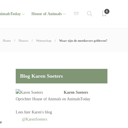
0
nimalsToday
House of Animals
Home
Nieuws
Wetenschap
Waar zijn de mestkevers gebleven?
Blog Karen Soeters
Karen Soeters
Oprichter
House of Animals
en AnimalsToday
Lees
hier Karen's blog
@KarenSoeters
Ze