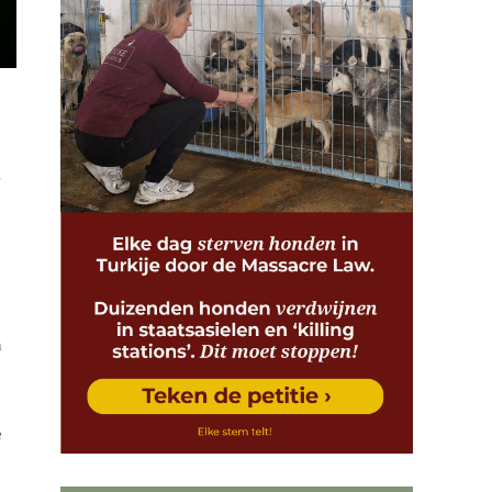
s
n
e