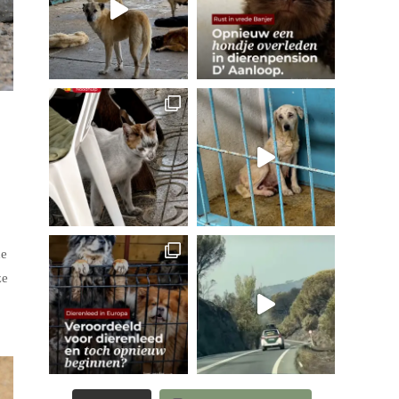
de
ze