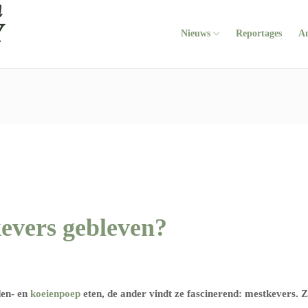
Nieuws
Reportages
A
kevers gebleven?
den- en
koeienpoep
eten, de ander vindt ze fascinerend: mestkevers. 