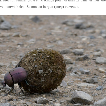
 Met hun relatief grote en krachtige poten draaien ze balletjes mest die
ven ontwikkelen. Ze moeten bergen (poep) verzetten.