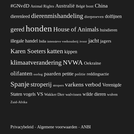
China
#GNvdD
Australië
Animal Rights
België
bont
dierenmishandeling
dierenleed
dolfijnen
dierproeven
honden
gered
House of Animals
huisdieren
jacht
illegale handel
jagers
India
ivoor
intensieve veehouderij
katten
Karen Soeters
kippen
klimaatverandering
NVWA
Oekraïne
olifanten
paarden
petitie
reddingsactie
politie
oorlog
Spanje
stroperij
varkens
verbod
Verenigde
stropers
VS
wilde dieren
Staten
vogels
Wakker Dier
walvissen
wolven
Zuid-Afrika
Privacybeleid
-
Algemene voorwaarden
-
ANBI