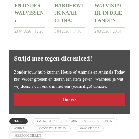
EN ONDER
HARDERWI
WALVISJAC
WALVISSEN
JK NAAR
HT IN DRIE
?
CHINA!
LANDEN
23 04 2026
12:28
3 04 2026
14:48
2 03 2026
20:04
Strijd mee tegen dierenleed!
Zonder jouw hulp kunnen House of Animals en Animals Today
niet verder groeien en dieren een stem geven. Waardeer je wat
wij doen, steun ons dan met een (eenmalige) donatie.
Doneer
TAGS
#MENOPAUZE
#ONDERZOEKSRESULTATEN
#ORKA
#VOORTPLANTING
#WALVISSEN
#ZEEZOOGDIEREN