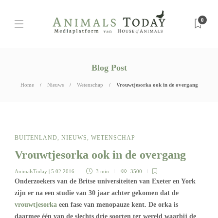
0
Blog Post
Home
Nieuws
Wetenschap
Vrouwtjesorka ook in de overgang
BUITENLAND
,
NIEUWS
,
WETENSCHAP
Vrouwtjesorka ook in de overgang
AnimalsToday
| 5 02 2016
3 min
3500
Onderzoekers van de Britse universiteiten van Exeter en York
zijn er na een studie van 30 jaar achter gekomen dat de
vrouwtjesorka
een fase van menopauze kent. De orka is
daarmee één van de slechts drie soorten ter wereld waarbij de