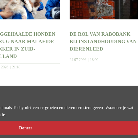
GGEHAALDE HONDEN
DE ROL VAN RABOBANK
RUG NAAR MALAFIDE
BIJ INSTANDHOUDING VAN
KKER IN ZUID-
DIERENLEED
LLAND
24 07 2026
18:00
7 2026
21:18
imals Today niet verder groeien en dieren een stem geven. Waardeer je wat
tie.
Doneer