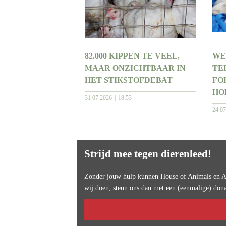
82.000 KIPPEN TE VEEL,
WE
MAAR ONZICHTBAAR IN
TE
HET STIKSTOFDEBAT
FO
HO
31 07 2026
18:53
24 0
Strijd mee tegen dierenleed!
Zonder jouw hulp kunnen House of Animals en An
wij doen, steun ons dan met een (eenmalige) dona