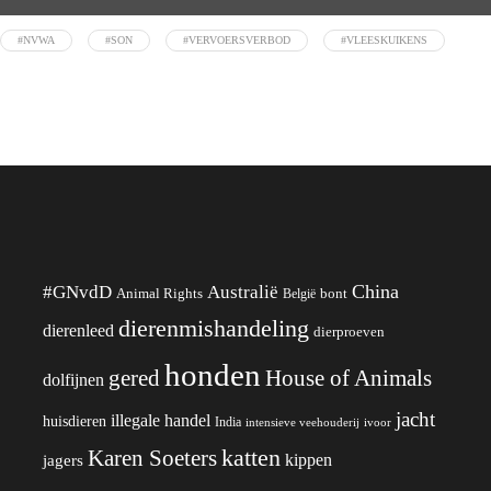
#NVWA
#SON
#VERVOERSVERBOD
#VLEESKUIKENS
China
#GNvdD
Australië
Animal Rights
België
bont
dierenmishandeling
dierenleed
dierproeven
honden
gered
House of Animals
dolfijnen
jacht
illegale handel
huisdieren
India
ivoor
intensieve veehouderij
katten
Karen Soeters
kippen
jagers