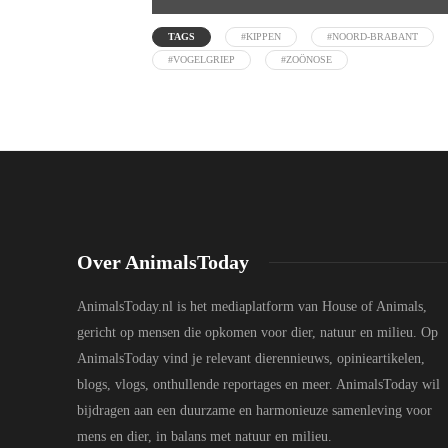
TAGS
#KIPPEN
#NOORD-BRABANT
#VOGELGRIEP
#ZOÖNOSE
Over AnimalsToday
AnimalsToday.nl is het mediaplatform van House of Animals,
gericht op mensen die opkomen voor dier, natuur en milieu. Op
AnimalsToday vind je relevant dierennieuws, opinieartikelen,
blogs, vlogs, onthullende reportages en meer. AnimalsToday wil
bijdragen aan een duurzame en harmonieuze samenleving voor
mens en dier, in balans met natuur en milieu.