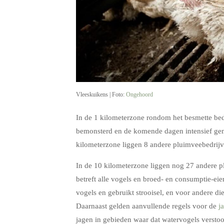
Vleeskuikens | Foto:
Ongehoord
In de 1 kilometerzone rondom het besmette bedr
bemonsterd en de komende dagen intensief gem
kilometerzone liggen 8 andere pluimveebedrij
In de 10 kilometerzone liggen nog 27 andere pl
betreft alle vogels en broed- en consumptie-ei
vogels en gebruikt strooisel, en voor andere di
Daarnaast gelden aanvullende regels voor de
j
jagen in gebieden waar dat watervogels verstoo