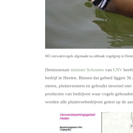
665 sierwatervogels afgemaakt na uitbraak vogelgriep in Heet
Demissionair
minister Schouten
van
LNV
heef
bedrijf in Heeten. Binnen dat gebied liggen 3
eieren, pluimveemest en gebruikt strooisel nie
producten van bedrijven waar vogels gehouden 
worden alle pluimveebedrijven getest op de aa