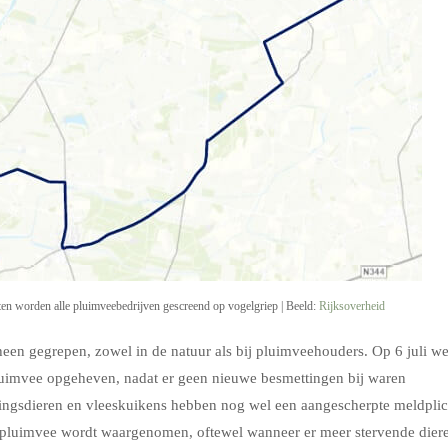
ten worden alle pluimveebedrijven gescreend op vogelgriep | Beeld:
Rijksoverheid
 heen gegrepen, zowel in de natuur als bij pluimveehouders. Op 6 juli w
uimvee opgeheven, nadat er geen nieuwe besmettingen bij waren
ngsdieren en vleeskuikens hebben nog wel een aangescherpte meldplic
n pluimvee wordt waargenomen, oftewel wanneer er meer stervende dier