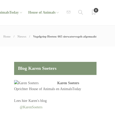
0
nimalsToday
House of Animals
Home
Nieuws
Vogelgriep Heeten: 665 sierwatervogels afgemaakt
Blog Karen Soeters
Karen Soeters
Oprichter
House of Animals
en AnimalsToday
Lees
hier Karen's blog
@KarenSoeters