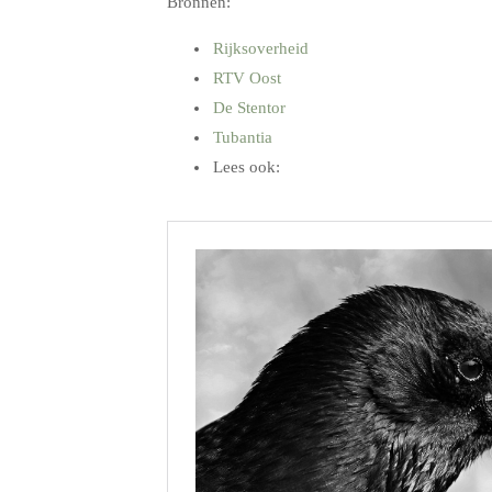
Bronnen:
Rijksoverheid
RTV Oost
De Stentor
Tubantia
Lees ook:
.