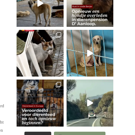
erd
ht
en