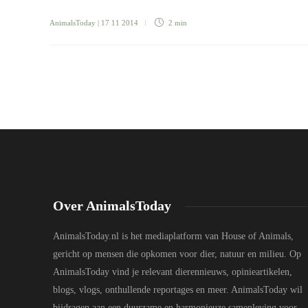
AnimalsToday
| 17 11 2014
2 min
Over AnimalsToday
AnimalsToday.nl is het mediaplatform van House of Animals,
gericht op mensen die opkomen voor dier, natuur en milieu. Op
AnimalsToday vind je relevant dierennieuws, opinieartikelen,
blogs, vlogs, onthullende reportages en meer. AnimalsToday wil
bijdragen aan een duurzame en harmonieuze samenleving voor