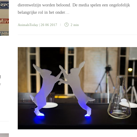
dierenwelzijn worden beloond. De media spelen een ongelofelijk
belangrijke rol in het onder…
AnimalsToday
| 26 06 2017
2 min
d
y