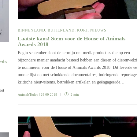
BINNENLAND
,
BUITENLAND
,
KORT
,
NIEUWS
Laatste kans! Stem voor de House of Animals
Awards 2018
Begin september sloot de termijn om mediaproducties die op een
bijzondere manier aandacht besteed hebben aan dieren of dierenwelz
rds
te nomineren voor de House of Animals Awards 2018. Dit leverde e
mooie lijst op met schokkende documentaires, indringende reportage
kritische nieuwsitems, betrokken artikelen en geëngageerde…
het
AnimalsToday
| 28 09 2018
2 min