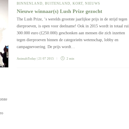
BINNENLAND
,
BUITENLAND
,
KORT
,
NIEUWS
Nieuwe winnaar(s) Lush Prize gezocht
The Lush Prize, ‘s werelds grootste jaarlijkse prijs in de strijd tegen
dierproeven, is open voor deelname! Ook in 2015 wordt in totaal ru
300.000 euro (£250.000) geschonken aan mensen die zich inzetten
tegen dierproeven binnen de categorieën wetenschap, lobby en
campagnevoering. De prijs wordt…
AnimalsToday
| 21 07 2015
2 min
otste
ro