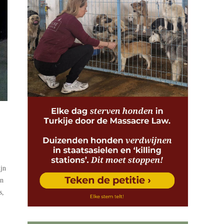
ijn
en
s,