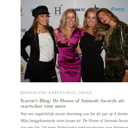
BINNENLAND
,
KAREN'S BLOG
,
OPINIE
Karen’s Blog: De House of Animals Awards als
startschot voor meer
Wat een ongelofelijk mooie dierendag was het dit jaar op 4 oktobe
Mijn langgekoesterde wens kwam uit. De House of Animals Awar
zijn een feit. De beste Nederlandse mediaproducties over dierenwe