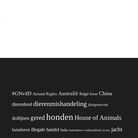
China
#GNvdD
Australië
Animal Rights
België
bont
dierenmishandeling
dierenleed
dierproeven
honden
gered
House of Animals
dolfijnen
jacht
illegale handel
huisdieren
India
ivoor
intensieve veehouderij