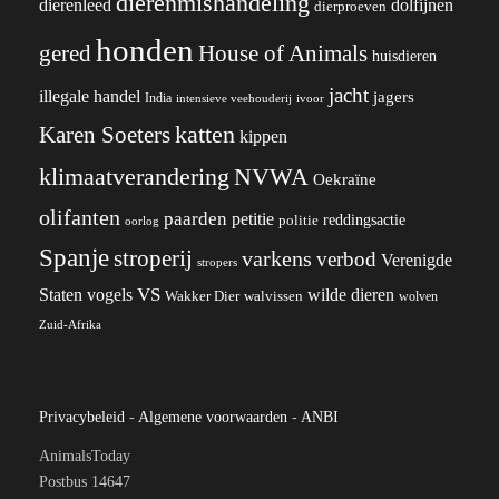
dierenmishandeling
dierenleed
dolfijnen
dierproeven
honden
gered
House of Animals
huisdieren
jacht
illegale handel
jagers
India
ivoor
intensieve veehouderij
katten
Karen Soeters
kippen
klimaatverandering
NVWA
Oekraïne
olifanten
paarden
petitie
reddingsactie
politie
oorlog
Spanje
stroperij
varkens
verbod
Verenigde
stropers
VS
Staten
vogels
wilde dieren
Wakker Dier
walvissen
wolven
Zuid-Afrika
Privacybeleid
-
Algemene voorwaarden
-
ANBI
AnimalsToday
Postbus 14647