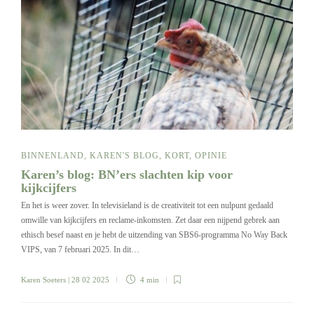
BINNENLAND
,
KAREN'S BLOG
,
KORT
,
OPINIE
Karen’s blog: BN’ers slachten kip voor
kijkcijfers
En het is weer zover. In televisieland is de creativiteit tot een nulpunt gedaald
omwille van kijkcijfers en reclame-inkomsten. Zet daar een nijpend gebrek aan
ethisch besef naast en je hebt de uitzending van SBS6-programma No Way Back
VIPS, van 7 februari 2025. In dit…
Karen Soeters
| 28 02 2025
4 min