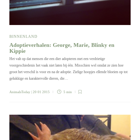
BINNENLAND
Adoptieverhalen: George, Marie, Blinky en
Kippie
Het valt op dat mensen die een dier adopteren met een verdrietige
voorgeschiedenis het vaak niet laten bij één. Misschien wel omdat ze zien hoe
groot het verschil is voor en na de adoptie. Zielige hoopjes ellende bloeien op tot
gelukkige en karaktervolle dieren, die…
AnimalsToday
| 20 01 2015
5 min