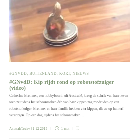
#GNVDD
,
BUITENLAND
,
KORT
,
NIEUWS
#GNvdD: Kip rijdt rond op robotstofzuiger
(video)
Catherine Bremner, een hobbyboerin uit Australië, kreeg de schrik van haar leven
toen ze tijdens het schoonmaken één van haar kippen zag rondrijden op een
robotstofzuiger. Bremner en haar familie hebben vier kippen, die ze op hun erf
verzorgen. Op een dag, tijdens het schoonmaken…
AnimalsToday
| 1 12 2015
1 min