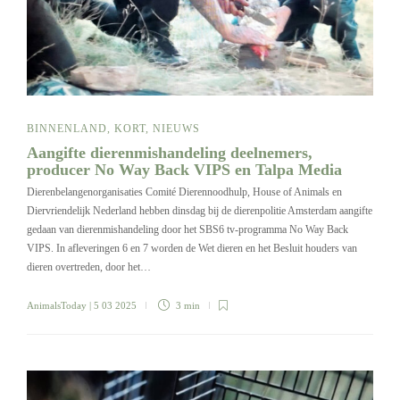
BINNENLAND
,
KORT
,
NIEUWS
Aangifte dierenmishandeling deelnemers,
producer No Way Back VIPS en Talpa Media
Dierenbelangenorganisaties Comité Dierennoodhulp, House of Animals en
Diervriendelijk Nederland hebben dinsdag bij de dierenpolitie Amsterdam aangifte
gedaan van dierenmishandeling door het SBS6 tv-programma No Way Back
VIPS. In afleveringen 6 en 7 worden de Wet dieren en het Besluit houders van
dieren overtreden, door het…
AnimalsToday
| 5 03 2025
3 min