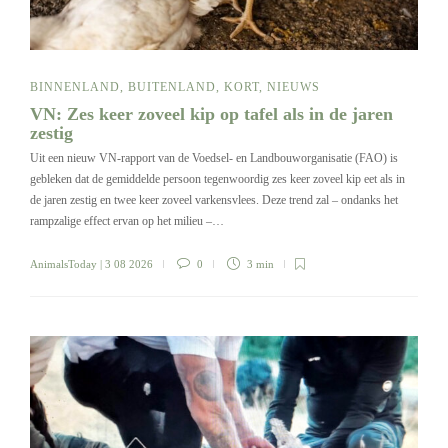
BINNENLAND
,
BUITENLAND
,
KORT
,
NIEUWS
VN: Zes keer zoveel kip op tafel als in de jaren
zestig
Uit een nieuw VN-rapport van de Voedsel- en Landbouworganisatie (FAO) is
gebleken dat de gemiddelde persoon tegenwoordig zes keer zoveel kip eet als in
de jaren zestig en twee keer zoveel varkensvlees. Deze trend zal – ondanks het
rampzalige effect ervan op het milieu –…
AnimalsToday
| 3 08 2026
0
3 min