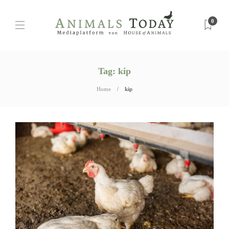
0
Tag:
kip
Home
kip