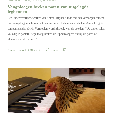
Vangploegen breken poten van uitgelegde
leghennen
Een undercovermedewerker van Animal Rights filmde met een verborgen camera
hoe vangploegen schuren met tienduizenden leghennen leeghalen. Animal Rights
campagneleider Erwin Vermeulen wordt droevig van de beelden: “De dieren raken
volledig in paniek. Regelmatig breken de kippenvangers hierbij de poten of
vleugels van de hennen.”…
AnimalsToday
| 10 01 2019
3 min