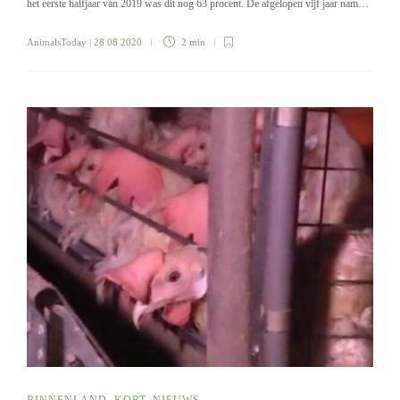
het eerste halfjaar van 2019 was dit nog 63 procent. De afgelopen vijf jaar nam…
AnimalsToday
| 28 08 2020
2 min
BINNENLAND
,
KORT
,
NIEUWS