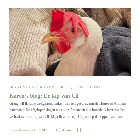
BINNENLAND
,
KAREN'S BLOG
,
KORT
,
OPINIE
Karen’s blog: De kip van Cil
Graag wil ik jullie deelgenoot maken van een gesprek aan de House of Animals
lunchtafel. De afgelopen dagen was ik in Athene en dus hoorde ik later pas het
verhaal over de kip van Cil. Mijn lieve collega Cil past op de kippen van haar…
Karen Soeters
| 21 02 2025
4 min