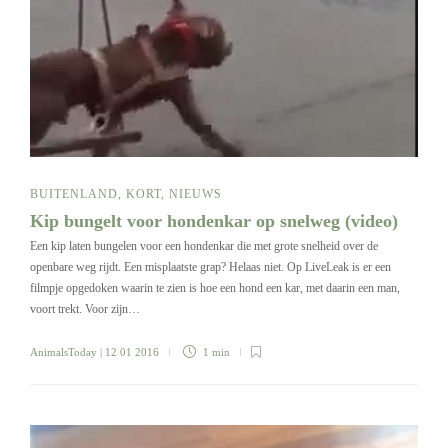
BUITENLAND
,
KORT
,
NIEUWS
Kip bungelt voor hondenkar op snelweg (video)
Een kip laten bungelen voor een hondenkar die met grote snelheid over de
openbare weg rijdt. Een misplaatste grap? Helaas niet. Op LiveLeak is er een
filmpje opgedoken waarin te zien is hoe een hond een kar, met daarin een man,
voort trekt. Voor zijn…
AnimalsToday
| 12 01 2016
1 min