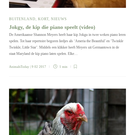
BUITENLAND
,
KORT
,
NIEUWS
Jokgy, de kip die piano speelt (video)
De Amerikaanse Shannon Meyers heeft haar kip Jokgu in twee weken piano leren
spelen. Tot haar repertoire begoren liedjes als ‘Ameria the Beautiful’ en ‘Twinkle
Twinkle, Little Star’. Middels een klikker heeft Meyers uit Germantown in de
staat Maryland de kip piano laten spelen. Elke…
AnimalsToday
| 9 02 2017
1 min