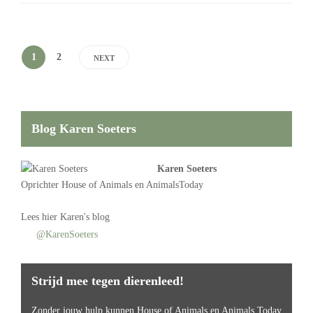
1
2
NEXT
Blog Karen Soeters
Karen Soeters
Oprichter
House of Animals
en AnimalsToday
Lees
hier Karen's blog
@KarenSoeters
Strijd mee tegen dierenleed!
Zonder jouw hulp kunnen House of Animals en Animals Today