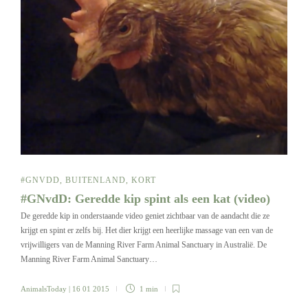
#GNVDD
,
BUITENLAND
,
KORT
#GNvdD: Geredde kip spint als een kat (video)
De geredde kip in onderstaande video geniet zichtbaar van de aandacht die ze
krijgt en spint er zelfs bij. Het dier krijgt een heerlijke massage van een van de
vrijwilligers van de Manning River Farm Animal Sanctuary in Australië. De
Manning River Farm Animal Sanctuary…
AnimalsToday
| 16 01 2015
1 min