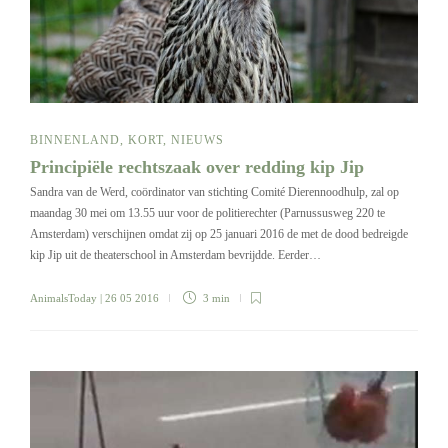
BINNENLAND
,
KORT
,
NIEUWS
Principiële rechtszaak over redding kip Jip
Sandra van de Werd, coördinator van stichting Comité Dierennoodhulp, zal op
maandag 30 mei om 13.55 uur voor de politierechter (Parnussusweg 220 te
Amsterdam) verschijnen omdat zij op 25 januari 2016 de met de dood bedreigde
kip Jip uit de theaterschool in Amsterdam bevrijdde. Eerder…
AnimalsToday
| 26 05 2016
3 min