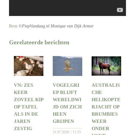
Bron
©PiepVandaag.nl Monique van Dijk Armor
Gerelateerde berichten
VN: ZES
VOGELGRI
AUSTRALIS
KEER
EP BLIJFT
CHE
ZOVEEL KIP
WERELDWI
HELIKOPTE
OP TAFEL
JD OM ZICH
RJACHT OP
ALS IN DE
HEEN
BRUMBIES
JAREN
GRIJPEN
WEER
ZESTIG
ONDER
21 07 2026
11:15