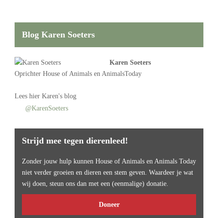
Blog Karen Soeters
Karen Soeters
Oprichter
House of Animals
en AnimalsToday
Lees
hier Karen's blog
@KarenSoeters
Strijd mee tegen dierenleed!
Zonder jouw hulp kunnen House of Animals en Animals Today
niet verder groeien en dieren een stem geven. Waardeer je wat
wij doen, steun ons dan met een (eenmalige) donatie.
Doneer