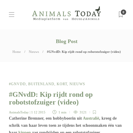
0
Blog Post
Home
Nieuws
#GNvdD: Kip rijdt rond op robotstofzuiger (video)
#GNVDD
,
BUITENLAND
,
KORT
,
NIEUWS
#GNvdD: Kip rijdt rond op
robotstofzuiger (video)
AnimalsToday
| 1 12 2015
1 min
3121
Catherine Bremner, een hobbyboerin uit
Australië
, kreeg de
schrik van haar leven toen ze tijdens het schoonmaken één van
haar
kippen
zag rondrijden op een robotstofzuiger.