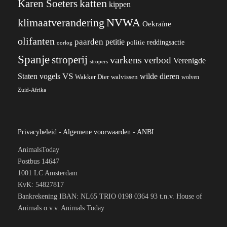
katten
Karen Soeters
kippen
klimaatverandering
NVWA
Oekraïne
olifanten
paarden
petitie
reddingsactie
politie
oorlog
Spanje
stroperij
varkens
verbod
Verenigde
stropers
VS
wilde dieren
Staten
vogels
Wakker Dier
walvissen
wolven
Zuid-Afrika
Privacybeleid
-
Algemene voorwaarden
-
ANBI
AnimalsToday
Postbus 14647
1001 LC Amsterdam
KvK: 54827817
Bankrekening IBAN: NL65 TRIO 0198 0364 93 t.n.v. House of
Animals o.v.v. Animals Today