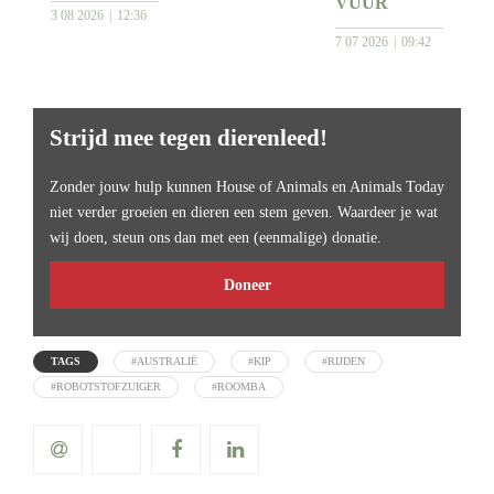
VUUR
3 08 2026
12:36
7 07 2026
09:42
Strijd mee tegen dierenleed!
Zonder jouw hulp kunnen House of Animals en Animals Today
niet verder groeien en dieren een stem geven. Waardeer je wat
wij doen, steun ons dan met een (eenmalige) donatie.
Doneer
TAGS
#AUSTRALIË
#KIP
#RIJDEN
#ROBOTSTOFZUIGER
#ROOMBA