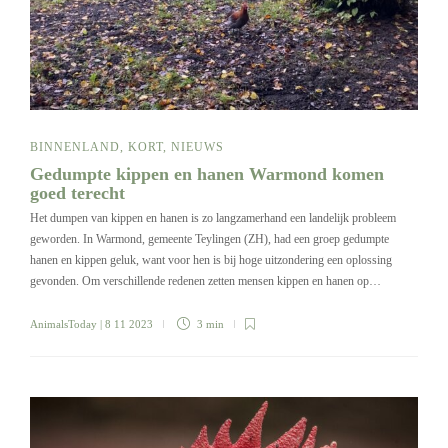
BINNENLAND
,
KORT
,
NIEUWS
Gedumpte kippen en hanen Warmond komen
goed terecht
Het dumpen van kippen en hanen is zo langzamerhand een landelijk probleem
geworden. In Warmond, gemeente Teylingen (ZH), had een groep gedumpte
hanen en kippen geluk, want voor hen is bij hoge uitzondering een oplossing
gevonden. Om verschillende redenen zetten mensen kippen en hanen op…
AnimalsToday
| 8 11 2023
3 min