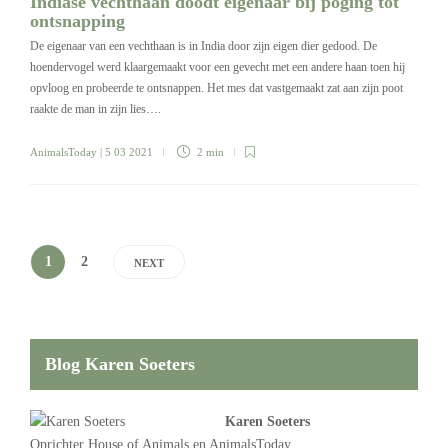
Indiase vechthaan doodt eigenaar bij poging tot
ontsnapping
De eigenaar van een vechthaan is in India door zijn eigen dier gedood. De
hoendervogel werd klaargemaakt voor een gevecht met een andere haan toen hij
opvloog en probeerde te ontsnappen. Het mes dat vastgemaakt zat aan zijn poot
raakte de man in zijn lies….
AnimalsToday
| 5 03 2021
2 min
1
2
NEXT
Blog Karen Soeters
Karen Soeters
Oprichter
House of Animals
en AnimalsToday