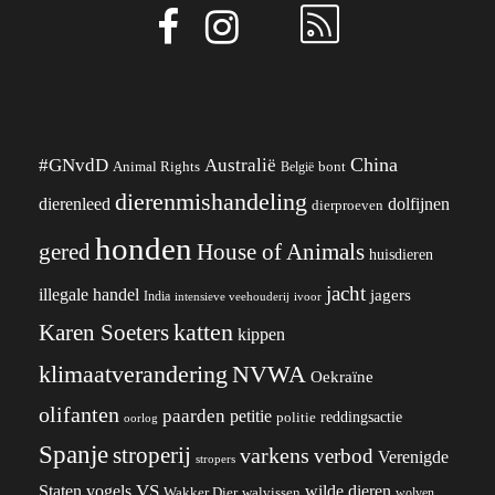
China
#GNvdD
Australië
Animal Rights
België
bont
dierenmishandeling
dierenleed
dolfijnen
dierproeven
honden
gered
House of Animals
huisdieren
jacht
illegale handel
jagers
India
ivoor
intensieve veehouderij
katten
Karen Soeters
kippen
klimaatverandering
NVWA
Oekraïne
olifanten
paarden
petitie
reddingsactie
politie
oorlog
Spanje
stroperij
varkens
verbod
Verenigde
stropers
VS
wilde dieren
Staten
vogels
Wakker Dier
walvissen
wolven