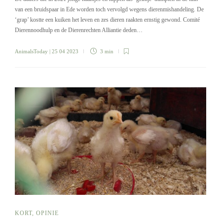
van een bruidspaar in Ede worden toch vervolgd wegens dierenmishandeling. De
‘grap’ kostte een kuiken het leven en zes dieren raakten ernstig gewond. Comité
Dierennoodhulp en de Dierenrechten Alliantie deden…
AnimalsToday
| 25 04 2023
3 min
KORT
,
OPINIE