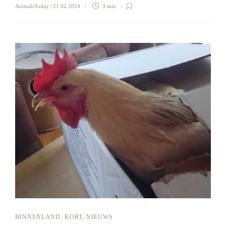
AnimalsToday
| 21 02 2024
3 min
BINNENLAND
,
KORT
,
NIEUWS