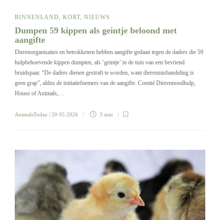
BINNENLAND
,
KORT
,
NIEUWS
Dumpen 59 kippen als geintje beloond met
aangifte
Dierenorganisaties en betrokkenen hebben aangifte gedaan tegen de daders die 59
hulpbehoevende kippen dumpten, als ‘geintje’ in de tuin van een bevriend
bruidspaar. “De daders dienen gestraft te worden, want dierenmishandeling is
geen grap”, aldus de initiatiefnemers van de aangifte. Comité Dierennoodhulp,
House of Animals,…
AnimalsToday
| 20 05 2026
3 min