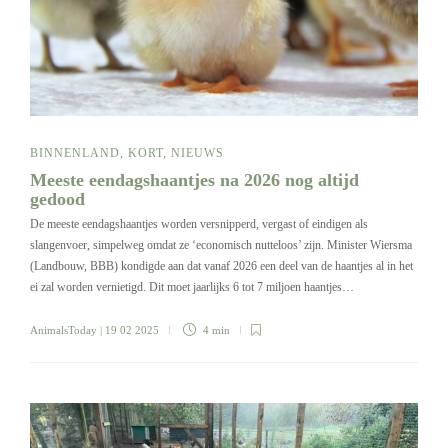
BINNENLAND
,
KORT
,
NIEUWS
Meeste eendagshaantjes na 2026 nog altijd
gedood
De meeste eendagshaantjes worden versnipperd, vergast of eindigen als
slangenvoer, simpelweg omdat ze ‘economisch nutteloos’ zijn. Minister Wiersma
(Landbouw, BBB) kondigde aan dat vanaf 2026 een deel van de haantjes al in het
ei zal worden vernietigd. Dit moet jaarlijks 6 tot 7 miljoen haantjes…
AnimalsToday
| 19 02 2025
4 min