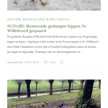
#GNVDD
,
BINNENLAND
,
KORT
,
NIEUWS
#GNvdD: Resterende gedumpte kippen St.
Willebrord gespaard
De gemeente Rucphen (NB) heeft beloofd het leven te sparen van 20 gedumpte
kippen en hanen. Afgelopen week werden in het Processiepark in St. Willebrord
door Duke Faunabeheer al een stuk of honderd achtergelaten hanen en hennen
gevangen en afgemaakt. Daartegen zijn zes dierenorganisaties in…
AnimalsToday
| 16 01 2024
2 min