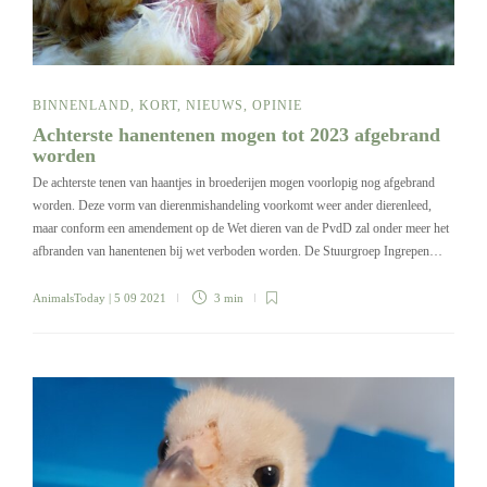
BINNENLAND
,
KORT
,
NIEUWS
,
OPINIE
Achterste hanentenen mogen tot 2023 afgebrand
worden
De achterste tenen van haantjes in broederijen mogen voorlopig nog afgebrand
worden. Deze vorm van dierenmishandeling voorkomt weer ander dierenleed,
maar conform een amendement op de Wet dieren van de PvdD zal onder meer het
afbranden van hanentenen bij wet verboden worden. De Stuurgroep Ingrepen…
AnimalsToday
| 5 09 2021
3 min