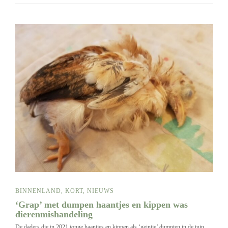
BINNENLAND
,
KORT
,
NIEUWS
‘Grap’ met dumpen haantjes en kippen was
dierenmishandeling
De daders die in 2021 jonge haantjes en kippen als ‘geintje’ dumpten in de tuin