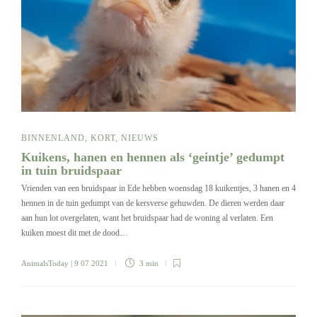
BINNENLAND
,
KORT
,
NIEUWS
Kuikens, hanen en hennen als ‘geintje’ gedumpt
in tuin bruidspaar
Vrienden van een bruidspaar in Ede hebben woensdag 18 kuikentjes, 3 hanen en 4
hennen in de tuin gedumpt van de kersverse gehuwden. De dieren werden daar
aan hun lot overgelaten, want het bruidspaar had de woning al verlaten. Een
kuiken moest dit met de dood…
AnimalsToday
| 9 07 2021
3 min