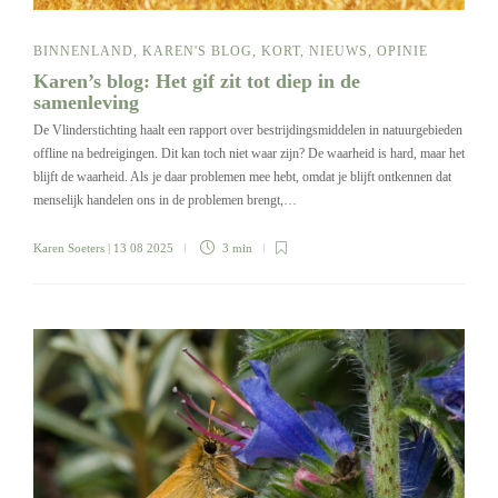
BINNENLAND
,
KAREN'S BLOG
,
KORT
,
NIEUWS
,
OPINIE
Karen’s blog: Het gif zit tot diep in de
samenleving
De Vlinderstichting haalt een rapport over bestrijdingsmiddelen in natuurgebieden
offline na bedreigingen. Dit kan toch niet waar zijn? De waarheid is hard, maar het
blijft de waarheid. Als je daar problemen mee hebt, omdat je blijft ontkennen dat
menselijk handelen ons in de problemen brengt,…
Karen Soeters
| 13 08 2025
3 min