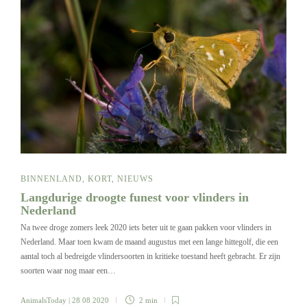
BINNENLAND
,
KORT
,
NIEUWS
Langdurige droogte funest voor vlinders in
Nederland
Na twee droge zomers leek 2020 iets beter uit te gaan pakken voor vlinders in
Nederland. Maar toen kwam de maand augustus met een lange hittegolf, die een
aantal toch al bedreigde vlindersoorten in kritieke toestand heeft gebracht. Er zijn
soorten waar nog maar een…
AnimalsToday
| 28 08 2020
2 min