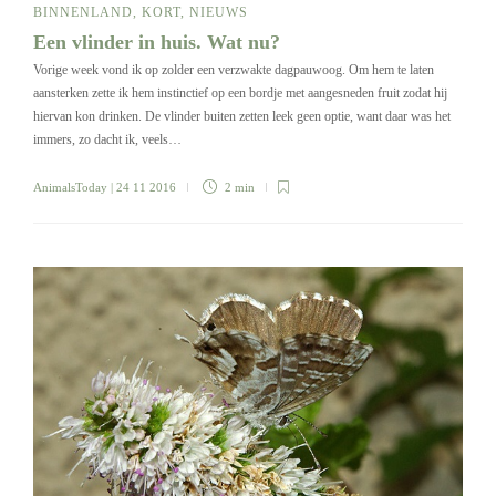
BINNENLAND
,
KORT
,
NIEUWS
Een vlinder in huis. Wat nu?
Vorige week vond ik op zolder een verzwakte dagpauwoog. Om hem te laten
aansterken zette ik hem instinctief op een bordje met aangesneden fruit zodat hij
hiervan kon drinken. De vlinder buiten zetten leek geen optie, want daar was het
immers, zo dacht ik, veels…
AnimalsToday
| 24 11 2016
2 min