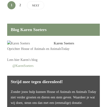
1
2
NEXT
Blog Karen Soeters
Karen Soeters
Oprichter
House of Animals
en AnimalsToday
Lees
hier Karen's blog
@KarenSoeters
Strijd mee tegen dierenleed!
Zonder jouw hulp kunnen House of Animals en Animals Today
niet verder groeien en dieren een stem geven. Waardeer je wat
wij doen, steun ons dan met een (eenmalige) donatie.