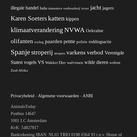
jacht
illegale handel
jagers
India
ivoor
intensieve veehouderij
katten
Karen Soeters
kippen
klimaatverandering
NVWA
Oekraïne
olifanten
paarden
petitie
reddingsactie
politie
oorlog
Spanje
stroperij
varkens
verbod
Verenigde
stropers
VS
wilde dieren
Staten
vogels
Wakker Dier
walvissen
wolven
Zuid-Afrika
Privacybeleid
-
Algemene voorwaarden
-
ANBI
AnimalsToday
Postbus 14647
1001 LC Amsterdam
KvK: 54827817
Bankrekening IBAN: NL65 TRIO 0198 0364 93 t.n.v. House of