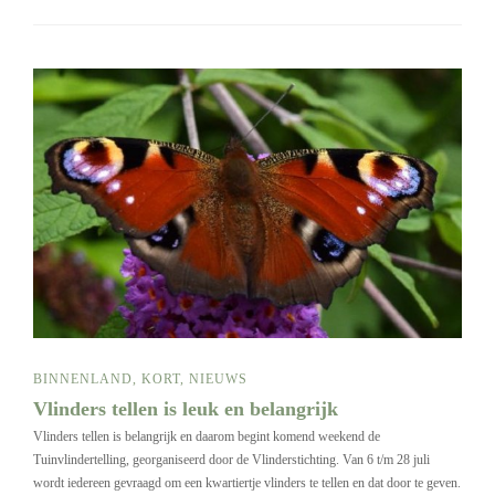
BINNENLAND
,
KORT
,
NIEUWS
Vlinders tellen is leuk en belangrijk
Vlinders tellen is belangrijk en daarom begint komend weekend de
Tuinvlindertelling, georganiseerd door de Vlinderstichting. Van 6 t/m 28 juli
wordt iedereen gevraagd om een kwartiertje vlinders te tellen en dat door te geven.