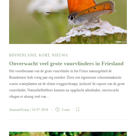
BINNENLAND
,
KORT
,
NIEUWS
Onverwacht veel grote vuurvlinders in Friesland
Het voortbestaan van de grote vuurvlinder in het Friese natuurgebied de
Brandemeer leek vorig jaar erg onzeker. Door een rigoureuze schoonmaakactie
waren waterplanten uit de sloten weggeschraapt, inclusief de rupsen van de grote
vuurvlinder. Natuurliefhebbers kunnen nu opgelucht ademhalen: onverwacht
vliegen er alsnog veel van…
AnimalsToday
| 16 07 2018
3 min