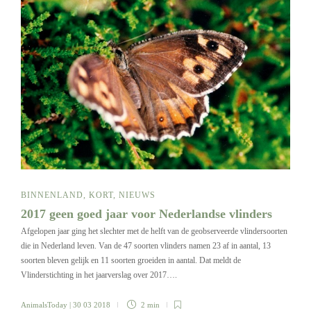
BINNENLAND
,
KORT
,
NIEUWS
2017 geen goed jaar voor Nederlandse vlinders
Afgelopen jaar ging het slechter met de helft van de geobserveerde vlindersoorten
die in Nederland leven. Van de 47 soorten vlinders namen 23 af in aantal, 13
soorten bleven gelijk en 11 soorten groeiden in aantal. Dat meldt de
Vlinderstichting in het jaarverslag over 2017….
AnimalsToday
| 30 03 2018
2 min