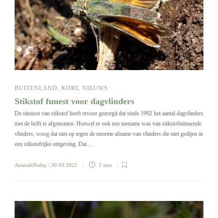
BUITENLAND
,
KORT
,
NIEUWS
Stikstof funest voor dagvlinders
De uitstoot van stikstof heeft ervoor gezorgd dat sinds 1992 het aantal dagvlinders
met de helft is afgenomen. Hoewel er ook een toename was van stikstofminnende
vlinders, woog dat niet op tegen de enorme afname van vlinders die niet gedijen in
een stikstofrijke omgeving. Dat…
AnimalsToday
| 30 03 2022
2 min