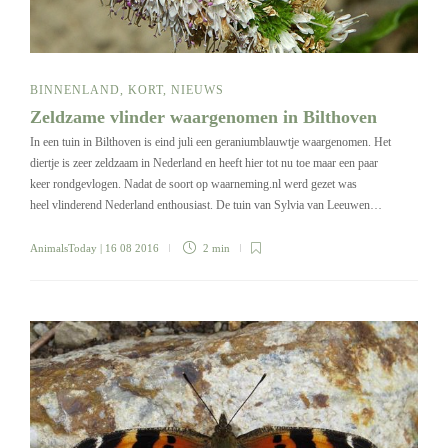
BINNENLAND
,
KORT
,
NIEUWS
Zeldzame vlinder waargenomen in Bilthoven
In een tuin in Bilthoven is eind juli een geraniumblauwtje waargenomen. Het
diertje is zeer zeldzaam in Nederland en heeft hier tot nu toe maar een paar
keer rondgevlogen. Nadat de soort op waarneming.nl werd gezet was
heel vlinderend Nederland enthousiast. De tuin van Sylvia van Leeuwen…
AnimalsToday
| 16 08 2016
2 min