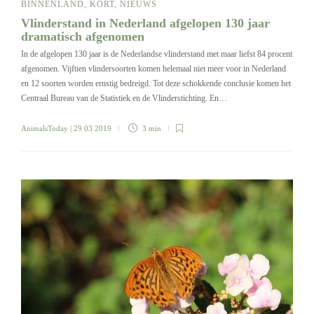
BINNENLAND
,
KORT
,
NIEUWS
Vlinderstand in Nederland afgelopen 130 jaar
dramatisch afgenomen
In de afgelopen 130 jaar is de Nederlandse vlinderstand met maar liefst 84 procent
afgenomen. Vijftien vlindersoorten komen helemaal niet meer voor in Nederland
en 12 soorten worden ernstig bedreigd. Tot deze schokkende conclusie komen het
Centraal Bureau van de Statistiek en de Vlinderstichting. En…
AnimalsToday
| 29 03 2019
3 min