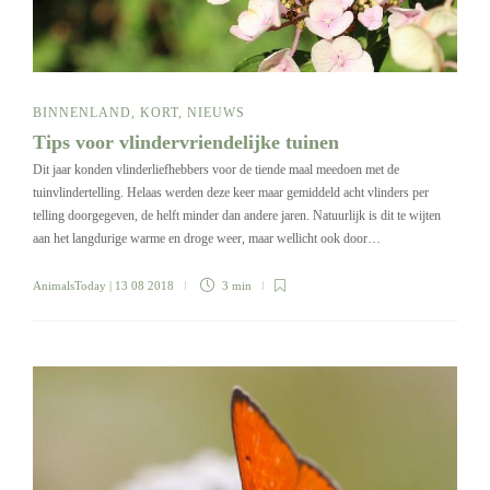
BINNENLAND
,
KORT
,
NIEUWS
Tips voor vlindervriendelijke tuinen
Dit jaar konden vlinderliefhebbers voor de tiende maal meedoen met de
tuinvlindertelling. Helaas werden deze keer maar gemiddeld acht vlinders per
telling doorgegeven, de helft minder dan andere jaren. Natuurlijk is dit te wijten
aan het langdurige warme en droge weer, maar wellicht ook door…
AnimalsToday
| 13 08 2018
3 min