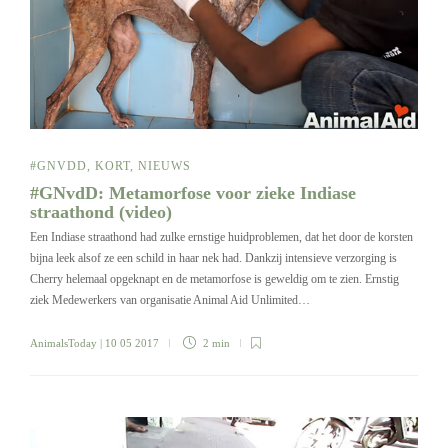
#GNVDD
,
KORT
,
NIEUWS
#GNvdD: Metamorfose voor zieke Indiase
straathond (video)
Een Indiase straathond had zulke ernstige huidproblemen, dat het door de korsten
bijna leek alsof ze een schild in haar nek had. Dankzij intensieve verzorging is
Cherry helemaal opgeknapt en de metamorfose is geweldig om te zien. Ernstig
ziek Medewerkers van organisatie Animal Aid Unlimited…
AnimalsToday
| 10 05 2017
2 min