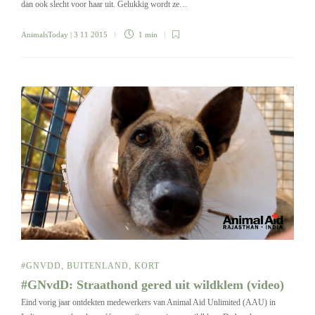
dan ook slecht voor haar uit. Gelukkig wordt ze…
AnimalsToday
| 3 11 2015
1 min
#GNVDD
,
BUITENLAND
,
KORT
#GNvdD: Straathond gered uit wildklem (video)
Eind vorig jaar ontdekten medewerkers van Animal Aid Unlimited (AAU) in