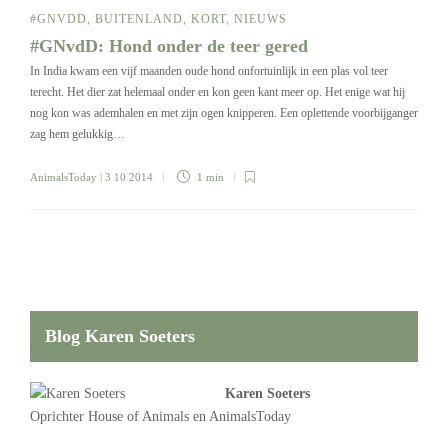
#GNVDD
,
BUITENLAND
,
KORT
,
NIEUWS
#GNvdD: Hond onder de teer gered
In India kwam een vijf maanden oude hond onfortuinlijk in een plas vol teer
terecht. Het dier zat helemaal onder en kon geen kant meer op. Het enige wat hij
nog kon was ademhalen en met zijn ogen knipperen. Een oplettende voorbijganger
zag hem gelukkig…
AnimalsToday
| 3 10 2014
1 min
Blog Karen Soeters
Karen Soeters
Oprichter
House of Animals
en AnimalsToday