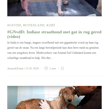
#GNVDD
,
BUITENLAND
,
KORT
#GNvdD: Indiase straathond met gat in rug gered
(video)
In India is een bange, magere zwerfhond met een gigantische wond op haar rug
gered van de straat. Na een lange herstelperiode kan deze lieve meid nu genieten
van een zorgeloos leven. Medewerkers van Animal Aid Unlimited komen een
schurftige straathond te hulp. Het dier…
AnimalsToday
| 15 01 2018
2 min