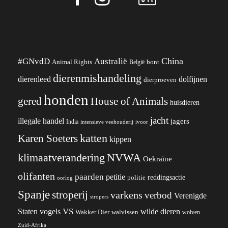
China
#GNvdD
Australië
Animal Rights
België
bont
dierenmishandeling
dierenleed
dolfijnen
dierproeven
honden
gered
House of Animals
huisdieren
jacht
illegale handel
jagers
India
ivoor
intensieve veehouderij
katten
Karen Soeters
kippen
klimaatverandering
NVWA
Oekraïne
olifanten
paarden
petitie
reddingsactie
politie
oorlog
Spanje
stroperij
varkens
verbod
Verenigde
stropers
VS
Staten
vogels
wilde dieren
Wakker Dier
walvissen
wolven
Zuid-Afrika