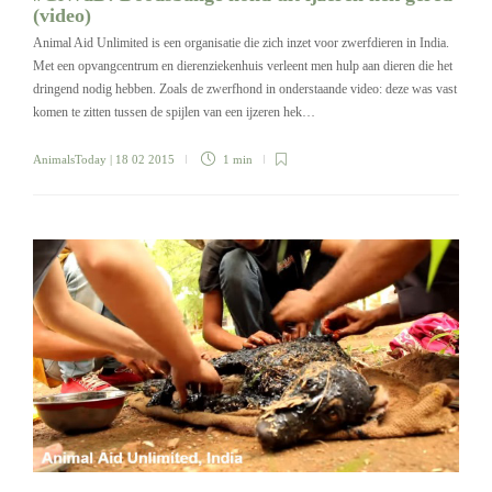
(video)
Animal Aid Unlimited is een organisatie die zich inzet voor zwerfdieren in India.
Met een opvangcentrum en dierenziekenhuis verleent men hulp aan dieren die het
dringend nodig hebben. Zoals de zwerfhond in onderstaande video: deze was vast
komen te zitten tussen de spijlen van een ijzeren hek…
AnimalsToday
| 18 02 2015
1 min