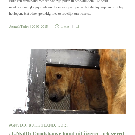
India een straathond met één van zijn poten in een wildklem. De hond
moet ondraaglijke pijn hebben doorstaan, getuige het feit dat hij piept en huilt bij
het lopen. Het bleek gelukkig niet zo moeilijk om hem te…
AnimalsToday
| 20 03 2015
1 min
#GNVDD
,
BUITENLAND
,
KORT
#GNvdD: Doodsbange hond uit ijzeren hek gered