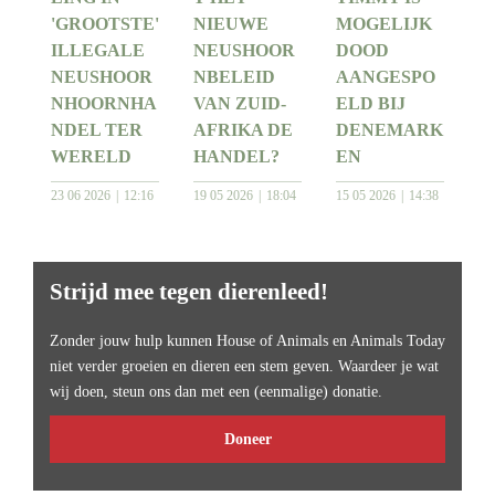
'GROOTSTE'
NIEUWE
MOGELIJK
ILLEGALE
NEUSHOOR
DOOD
NEUSHOOR
NBELEID
AANGESPO
NHOORNHA
VAN ZUID-
ELD BIJ
NDEL TER
AFRIKA DE
DENEMARK
WERELD
HANDEL?
EN
23 06 2026
12:16
19 05 2026
18:04
15 05 2026
14:38
Strijd mee tegen dierenleed!
Zonder jouw hulp kunnen House of Animals en Animals Today
niet verder groeien en dieren een stem geven. Waardeer je wat
wij doen, steun ons dan met een (eenmalige) donatie.
Doneer