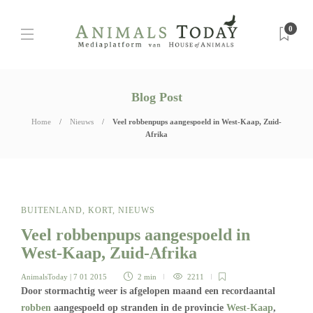
0
Blog Post
Home
Nieuws
Veel robbenpups aangespoeld in West-Kaap, Zuid-
Afrika
BUITENLAND
,
KORT
,
NIEUWS
Veel robbenpups aangespoeld in
West-Kaap, Zuid-Afrika
AnimalsToday
| 7 01 2015
2 min
2211
Door stormachtig weer is afgelopen maand een recordaantal
robben
aangespoeld op stranden in de provincie
West-Kaap
,