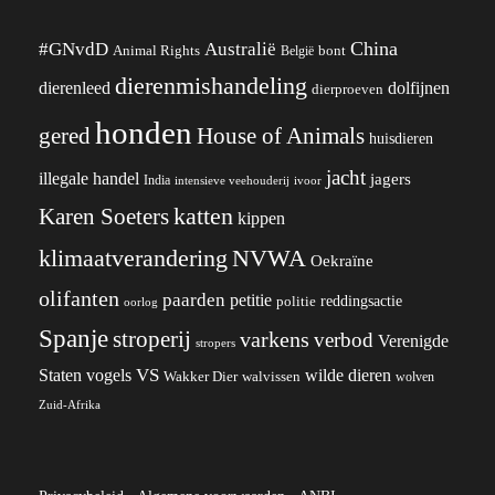
China
#GNvdD
Australië
Animal Rights
België
bont
dierenmishandeling
dierenleed
dolfijnen
dierproeven
honden
gered
House of Animals
huisdieren
jacht
illegale handel
jagers
India
ivoor
intensieve veehouderij
katten
Karen Soeters
kippen
klimaatverandering
NVWA
Oekraïne
olifanten
paarden
petitie
reddingsactie
politie
oorlog
Spanje
stroperij
varkens
verbod
Verenigde
stropers
VS
Staten
vogels
wilde dieren
Wakker Dier
walvissen
wolven
Zuid-Afrika