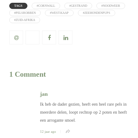
TAGS
#CORNWALL
#GESTRAND
#NOODWEER
#PELSROBBEN
#WEST-KAAP
#ZEEHONDENPUPS
#ZUID-AFRIKA
1 Comment
jan
Ik heb de dader gezien, heeft een heel rare pels in
meerdere delen, loopt rechtop op 2 poten en heeft
een arrogante smoel.
12 jaar ago