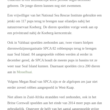
geboren. De jonge dieren kunnen nog niet zwemmen.
Een vrijwilliger van het National Sea Rescue Institute gebruikte een
jetski om 117 pups terug te brengen naar eilandjes nabij het
natuurreservaat Koeberg. De dieren spoelden vorige week aan op
een privéstrand nabij de Koeberg-kerncentrale.
Ook in Valsbaai spoelden zeehonden aan; twee vissers hielpen
dierenwelzijnsorganisatie SPCA 82 robbenpups terug te brengen
naar Seal Island. 84 aangespoelde robben werden al eerder in
december gered, de SPCA houdt de meeste pups in bassins tot ze
weer naar Seal Island kunnen. Daarnaast spoelden circa 200 dieren
aan in
Mosselbaai
.
Volgens Megan Read van SPCA zijn er de afgelopen zes jaar niet
eerder zoveel robben aangespoeld in West-Kaap.
Niet alleen in Zuid-Afrika strandden veel zeehonden, ook in het
Britse Cornwall spoelden aan het einde van 2014 meer pups aan dan
gebruikelijk. Ongeveer de helft van het aantal aangespoelde grijze