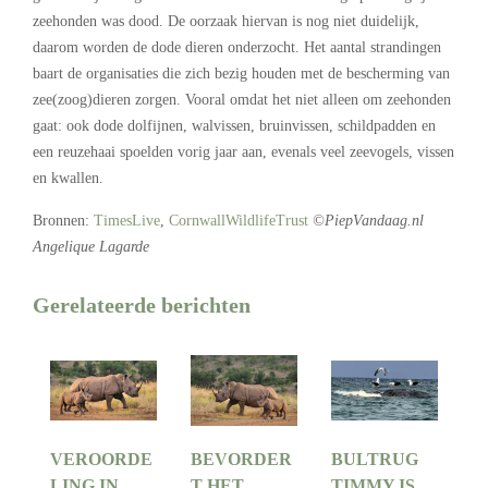
zeehonden was dood. De oorzaak hiervan is nog niet duidelijk,
daarom worden de dode dieren onderzocht. Het aantal strandingen
baart de organisaties die zich bezig houden met de bescherming van
zee(zoog)dieren zorgen. Vooral omdat het niet alleen om zeehonden
gaat: ook dode dolfijnen, walvissen, bruinvissen, schildpadden en
een reuzehaai spoelden vorig jaar aan, evenals veel zeevogels, vissen
en kwallen.
Bronnen:
TimesLive
,
CornwallWildlifeTrust
©PiepVandaag.nl
Angelique Lagarde
Gerelateerde berichten
VEROORDE
BEVORDER
BULTRUG
LING IN
T HET
TIMMY IS