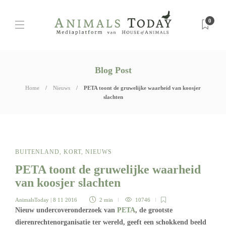
0
Blog Post
Home
Nieuws
PETA toont de gruwelijke waarheid van koosjer
slachten
BUITENLAND
,
KORT
,
NIEUWS
PETA toont de gruwelijke waarheid
van koosjer slachten
AnimalsToday
| 8 11 2016
2 min
10746
Nieuw undercoveronderzoek van
PETA
, de grootste
dierenrechtenorganisatie ter wereld, geeft een schokkend beeld