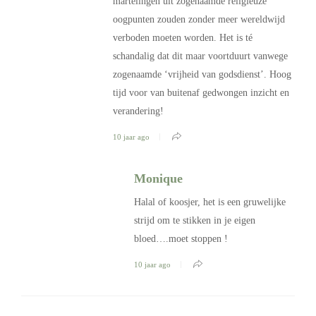
martelingen uit zogenaamde religieuze
oogpunten zouden zonder meer wereldwijd
verboden moeten worden. Het is té
schandalig dat dit maar voortduurt vanwege
zogenaamde ‘vrijheid van godsdienst’. Hoog
tijd voor van buitenaf gedwongen inzicht en
verandering!
10 jaar ago
Monique
Halal of koosjer, het is een gruwelijke
strijd om te stikken in je eigen
bloed….moet stoppen !
10 jaar ago