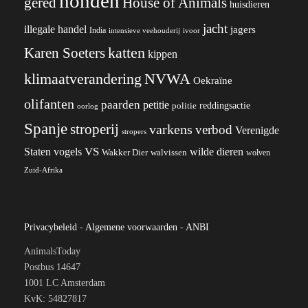
honden
gered
House of Animals
huisdieren
jacht
illegale handel
jagers
India
ivoor
intensieve veehouderij
katten
Karen Soeters
kippen
klimaatverandering
NVWA
Oekraïne
olifanten
paarden
petitie
reddingsactie
politie
oorlog
Spanje
stroperij
varkens
verbod
Verenigde
stropers
VS
wilde dieren
Staten
vogels
Wakker Dier
walvissen
wolven
Zuid-Afrika
Privacybeleid
-
Algemene voorwaarden
-
ANBI
AnimalsToday
Postbus 14647
1001 LC Amsterdam
KvK: 54827817