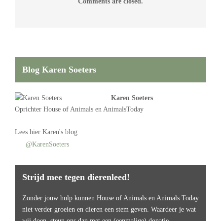
Comments are closed.
Blog Karen Soeters
Karen Soeters
Oprichter
House of Animals
en AnimalsToday
Lees
hier Karen's blog
@KarenSoeters
Strijd mee tegen dierenleed!
Zonder jouw hulp kunnen House of Animals en Animals Today
niet verder groeien en dieren een stem geven. Waardeer je wat
wij doen, steun ons dan met een (eenmalige) donatie.