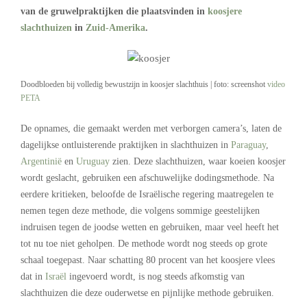
van de gruwelpraktijken die plaatsvinden in
koosjere
slachthuizen
in
Zuid-Amerika
.
Doodbloeden bij volledig bewustzijn in koosjer slachthuis | foto: screenshot
video
PETA
De opnames, die gemaakt werden met verborgen camera’s, laten de
dagelijkse ontluisterende praktijken in slachthuizen in
Paraguay
,
Argentinië
en
Uruguay
zien. Deze slachthuizen, waar koeien koosjer
wordt geslacht, gebruiken een afschuwelijke dodingsmethode. Na
eerdere kritieken, beloofde de Israëlische regering maatregelen te
nemen tegen deze methode, die volgens sommige geestelijken
indruisen tegen de joodse wetten en gebruiken, maar veel heeft het
tot nu toe niet geholpen. De methode wordt nog steeds op grote
schaal toegepast. Naar schatting 80 procent van het koosjere vlees
dat in
Israël
ingevoerd wordt, is nog steeds afkomstig van
slachthuizen die deze ouderwetse en pijnlijke methode gebruiken.