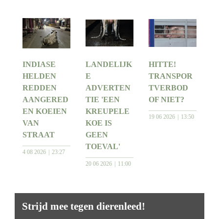
INDIASE
LANDELIJK
HITTE!
HELDEN
E
TRANSPOR
REDDEN
ADVERTEN
TVERBOD
AANGERED
TIE 'EEN
OF NIET?
EN KOEIEN
KREUPELE
19 06 2026
13:50
VAN
KOE IS
STRAAT
GEEN
TOEVAL'
4 08 2026
23:27
20 06 2026
11:00
Strijd mee tegen dierenleed!