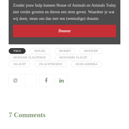
Zonder jouw hulp kunnen House of Animals en Animals Today
niet verder groeien en dieren een stem geven. Waardeer je wat
wij doen, steun ons dan met een (eenmalige) donatie.
Doneer
TAGS
#ISRAËL
#KOEIEN
#KOOSJER
#KOOSJER SLACHTHUIS
#KOOSJERE SLACHT
#SLACHT
#SLACHTHUIZEN
#ZUID-AMERIKA
7 Comments