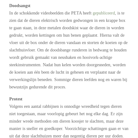
Doodsangst
In de schokkende videobeelden die PETA heeft
gepubliceerd
, is te
zien dat de dieren elektrisch worden gedwongen in een krappe box
te gaan staan, in deze metalen doodskist waar de dieren in worden
gedrukt, worden kettingen om hun benen geplaatst. Hierna valt de
vloer uit de box onder de dieren vandaan en storten de koeien op de
slachthuisvloer. Om de doodsbange runderen in bedwang te houden
wordt gebruik gemaakt van neushaken en hooivork-achtige
steekinstrumenten. Nadat hun kelen worden doorgesneden, worden
de koeien aan één been de lucht in gehesen en verplaatst naar de
verwerkingslijn beneden. Sommige dieren leefden nog en waren bij
bewustzijn gedurende dit proces.
Protest
Volgens een aantal rabbijnen is onnodige wreedheid tegen dieren
niet toegestaan, maar voorlopig gebeurt het nog elke dag. Er zijn
minder wrede methoden om dieren koosjer te slachten, maar deze
manier is sneller en goedkoper. Voorzichtige schattingen gaan er van
uit dat deze slachthuizen meer dan negentig dieren per uur doden.