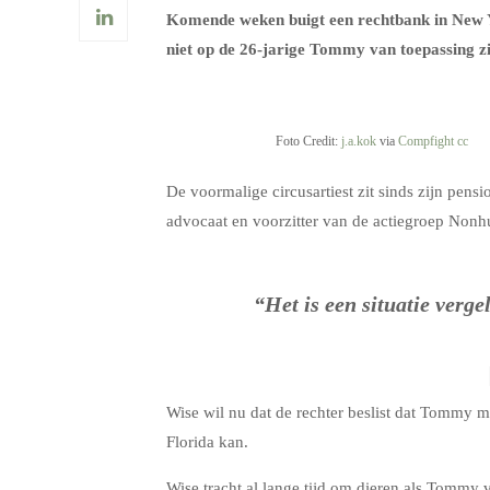
Komende weken buigt een rechtbank in New Yo
niet op de 26-jarige Tommy van toepassing z
Foto Credit:
j.a.kok
via
Compfight
cc
De voormalige circusartiest zit sinds zijn pensi
advocaat en voorzitter van de actiegroep Nonh
“Het is een situatie verg
Wise wil nu dat de rechter beslist dat Tommy 
Florida kan.
Wise tracht al lange tijd om dieren als Tommy 