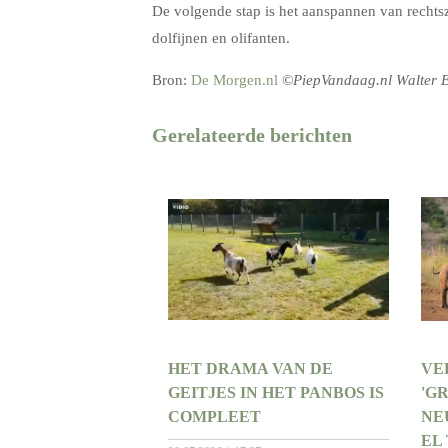
De volgende stap is het aanspannen van rechtsz
dolfijnen en olifanten.
Bron:
De Morgen.nl
©PiepVandaag.nl Walter 
Gerelateerde berichten
HET DRAMA VAN DE
VE
GEITJES IN HET PANBOS IS
'G
COMPLEET
NE
EL