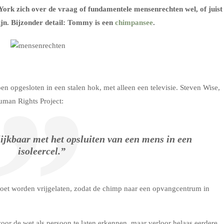
rk zich over de vraag of fundamentele mensenrechten wel, of juist
ijn. Bijzonder detail: Tommy is een
chimpansee
.
oen opgesloten in een stalen hok, met alleen een televisie. Steven Wise,
uman Rights Project:
elijkbaar met het opsluiten van een mens in een
isoleercel.”
moet worden vrijgelaten, zodat de chimp naar een opvangcentrum in
voor de wet als persoon te laten erkennen, maar verloor helaas eerdere