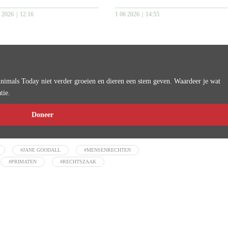
6 2026
12:16
1 06 2026
14:55
imals Today niet verder groeien en dieren een stem geven. Waardeer je wat
tie.
Doneer
#JANE GOODALL
#MENSENRECHTEN
#PRIMATEN
#RECHTSZAAK