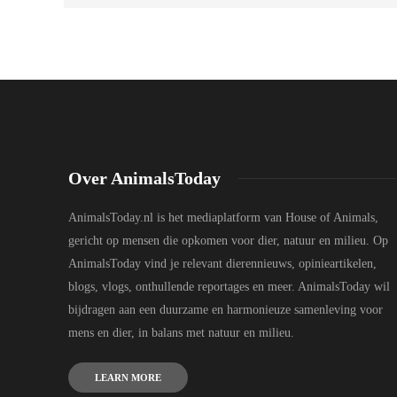
Over AnimalsToday
AnimalsToday.nl is het mediaplatform van House of Animals,
gericht op mensen die opkomen voor dier, natuur en milieu. Op
AnimalsToday vind je relevant dierennieuws, opinieartikelen,
blogs, vlogs, onthullende reportages en meer. AnimalsToday wil
bijdragen aan een duurzame en harmonieuze samenleving voor
mens en dier, in balans met natuur en milieu.
LEARN MORE