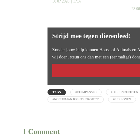
30 07 2026
17:37
23 0
Strijd mee tegen dierenleed!
Zonder jouw hulp kunnen House of Animals en An
wij doen, steun ons dan met een (eenmalige) dona
TAGS
#CHIMPANSEE
#DIERENRECHTEN
#NONHUMAN RIGHTS PROJECT
#PERSONEN
1 Comment