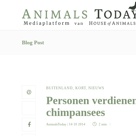
Blog Post
BUITENLAND
,
KORT
,
NIEUWS
Personen verdiene
chimpansees
AnimalsToday
| 14 10 2014
2 min