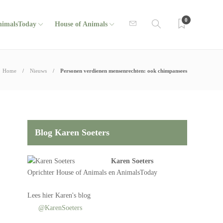
0
nimalsToday
House of Animals
Home
Nieuws
Personen verdienen mensenrechten: ook chimpansees
Blog Karen Soeters
Karen Soeters
Oprichter
House of Animals
en AnimalsToday
Lees
hier Karen's blog
@KarenSoeters