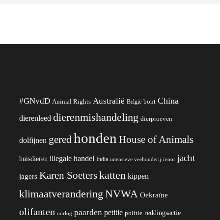
China
#GNvdD
Australië
Animal Rights
België
bont
dierenmishandeling
dierenleed
dierproeven
honden
gered
House of Animals
dolfijnen
jacht
illegale handel
huisdieren
India
ivoor
intensieve veehouderij
katten
Karen Soeters
kippen
jagers
klimaatverandering
NVWA
Oekraïne
olifanten
paarden
petitie
reddingsactie
politie
oorlog