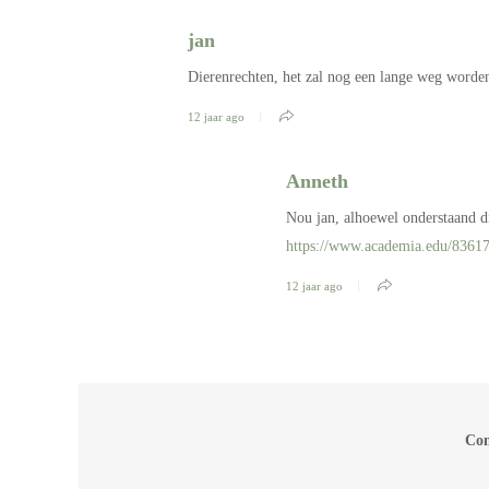
jan
Dierenrechten, het zal nog een lange weg worden
12 jaar ago
Anneth
Nou jan, alhoewel onderstaand di
https://www.academia.edu/8361
12 jaar ago
Com