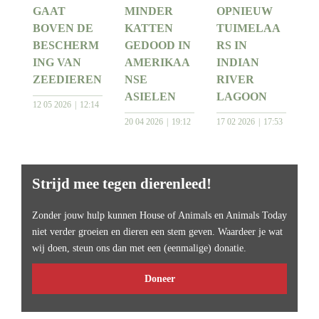
GAAT
MINDER
OPNIEUW
BOVEN DE
KATTEN
TUIMELAA
BESCHERM
GEDOOD IN
RS IN
ING VAN
AMERIKAA
INDIAN
ZEEDIEREN
NSE
RIVER
ASIELEN
LAGOON
12 05 2026
12:14
20 04 2026
19:12
17 02 2026
17:53
Strijd mee tegen dierenleed!
Zonder jouw hulp kunnen House of Animals en Animals Today
niet verder groeien en dieren een stem geven. Waardeer je wat
wij doen, steun ons dan met een (eenmalige) donatie.
Doneer