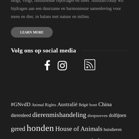
blogs, vlogs, onthullende reportages en meer. AnimalsToday wil
bijdragen aan een duurzame en harmonieuze samenleving voor
mens en dier, in balans met natuur en milieu.
LEARN MORE
Volg ons op social media
China
#GNvdD
Australië
Animal Rights
België
bont
dierenmishandeling
dierenleed
dolfijnen
dierproeven
honden
gered
House of Animals
huisdieren