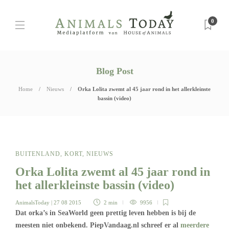
0
Blog Post
Home
Nieuws
Orka Lolita zwemt al 45 jaar rond in het allerkleinste
bassin (video)
BUITENLAND
,
KORT
,
NIEUWS
Orka Lolita zwemt al 45 jaar rond in
het allerkleinste bassin (video)
AnimalsToday
| 27 08 2015
2 min
9956
Dat orka’s in SeaWorld geen prettig leven hebben is bij de
meesten niet onbekend. PiepVandaag.nl schreef er al
meerdere