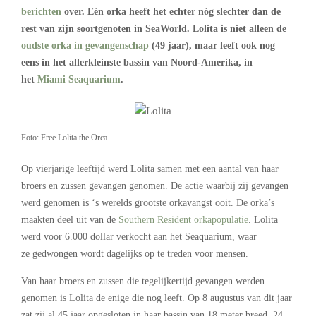
berichten
over. Eén orka heeft het echter nóg slechter dan de
rest van zijn soortgenoten in SeaWorld. Lolita is niet alleen de
oudste orka in gevangenschap
(49 jaar), maar leeft ook nog
eens in het allerkleinste bassin van Noord-Amerika, in
het
Miami Seaquarium
.
Foto: Free Lolita the Orca
Op vierjarige leeftijd werd Lolita samen met een aantal van haar
broers en zussen gevangen genomen. De actie waarbij zij gevangen
werd genomen is ‘s werelds grootste orkavangst ooit. De orka’s
maakten deel uit van de
Southern Resident orkapopulatie
. Lolita
werd voor 6.000 dollar verkocht aan het Seaquarium, waar
ze gedwongen wordt dagelijks op te treden voor mensen.
Van haar broers en zussen die tegelijkertijd gevangen werden
genomen is Lolita de enige die nog leeft. Op 8 augustus van dit jaar
zat zij al 45 jaar opgesloten in haar bassin van 18 meter breed, 24