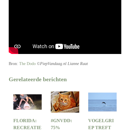
Bron:
The Dodo
©PiepVandaag.nl Lianne Raat
Gerelateerde berichten
FLORIDA:
#GNVDD:
VOGELGRI
RECREATIE
75%
EP TREFT