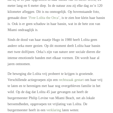
meter lang en 6 meter diep. In de natuur zou zij elke dag zo’n 120
kilometer afleggen. Dit is nu onmogelijk. Op bovenstaande foto,
gemaakt door ‘
Free Lolita the Orca
’, is te zien hoe klein haar bassin
is. Ook is er geen schaduw in haar bassin, wat in de hete zon van
Miami ondraaglijk is.
Sinds de dood van haar maatje Hugo in 1980 heeft Lolita geen
andere orka meer gezien. Op dit moment deelt Lolita haar bassin
met twee dolfijnen. Orka’s zijn van nature zeer sociale dieren die
intense emotionele banden met elkaar vormen. Dit wordt haar al
jaren ontnomen.
De beweging die Lolita vrij probeert te krijgen is groeiende.
Verschillende actiegroepen zijn een
rechtszaak gestart
om haar vrij
te laten en te herenigen met haar nog overgebleven familie in het
wild. Op de dag dat Lolita 45 jaar gevangen zat heeft de
burgermeester Philip Levine van Miami Beach, net als lokale
beroemdheden, opgeroepen tot vrijlating van Lolita. De
burgermeester heeft in een
verklaring
laten weten: