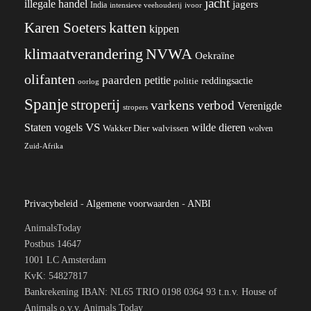
jacht
illegale handel
jagers
India
ivoor
intensieve veehouderij
katten
Karen Soeters
kippen
klimaatverandering
NVWA
Oekraïne
olifanten
paarden
petitie
reddingsactie
politie
oorlog
Spanje
stroperij
varkens
verbod
Verenigde
stropers
VS
wilde dieren
Staten
vogels
Wakker Dier
walvissen
wolven
Zuid-Afrika
Privacybeleid
-
Algemene voorwaarden
-
ANBI
AnimalsToday
Postbus 14647
1001 LC Amsterdam
KvK: 54827817
Bankrekening IBAN: NL65 TRIO 0198 0364 93 t.n.v. House of
Animals o.v.v. Animals Today