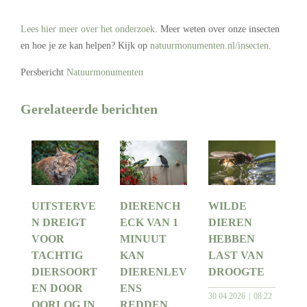
Lees hier meer over het onderzoek
. Meer weten over onze insecten
en hoe je ze kan helpen? Kijk op
natuurmonumenten.nl/insecten
.
Persbericht
Natuurmonumenten
Gerelateerde berichten
UITSTERVE
DIERENCH
WILDE
N DREIGT
ECK VAN 1
DIEREN
VOOR
MINUUT
HEBBEN
TACHTIG
KAN
LAST VAN
DIERSOORT
DIERENLEV
DROOGTE
EN DOOR
ENS
30 04 2026
08:22
OORLOG IN
REDDEN