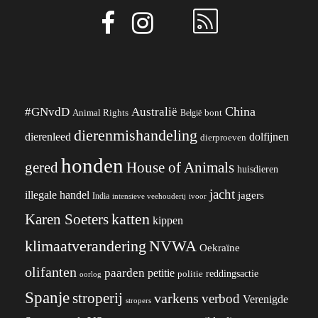
China
#GNvdD
Australië
Animal Rights
België
bont
dierenmishandeling
dierenleed
dolfijnen
dierproeven
honden
gered
House of Animals
huisdieren
jacht
illegale handel
jagers
India
ivoor
intensieve veehouderij
katten
Karen Soeters
kippen
klimaatverandering
NVWA
Oekraïne
olifanten
paarden
petitie
reddingsactie
politie
oorlog
Spanje
stroperij
varkens
verbod
Verenigde
stropers