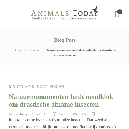
0
Blog Post
Home
Nieuws
Natuurmonumenten luidt noodklok om drastische
afname insecten
BINNENLAND
,
KORT
,
NIEUWS
Natuurmonumenten luidt noodklok
om drastische afname insecten
AnimalsToday
| 15 05 2018
2 min
3085
In onze natuur leven steeds minder insecten. Dat werd al
vermoed, maar het blijkt nu ook uit onafhankelijk onderzoek