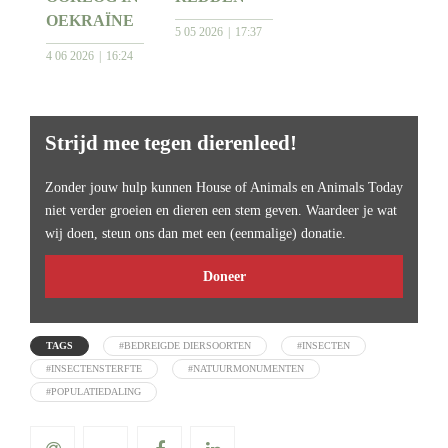
OEKRAÏNE
5 05 2026
17:37
4 06 2026
16:24
Strijd mee tegen dierenleed!
Zonder jouw hulp kunnen House of Animals en Animals Today
niet verder groeien en dieren een stem geven. Waardeer je wat
wij doen, steun ons dan met een (eenmalige) donatie.
Doneer
TAGS
#BEDREIGDE DIERSOORTEN
#INSECTEN
#INSECTENSTERFTE
#NATUURMONUMENTEN
#POPULATIEDALING