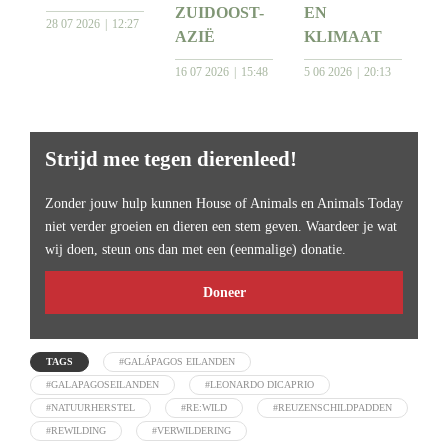
ZUIDOOST-
EN
28 07 2026
12:27
AZIË
KLIMAAT
16 07 2026
15:48
5 06 2026
20:13
Strijd mee tegen dierenleed!
Zonder jouw hulp kunnen House of Animals en Animals Today
niet verder groeien en dieren een stem geven. Waardeer je wat
wij doen, steun ons dan met een (eenmalige) donatie.
Doneer
TAGS
#GALÁPAGOS EILANDEN
#GALAPAGOSEILANDEN
#LEONARDO DICAPRIO
#NATUURHERSTEL
#RE:WILD
#REUZENSCHILDPADDEN
#REWILDING
#VERWILDERING