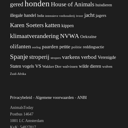
honden
gered
House of Animals
huisdieren
jacht
illegale handel
jagers
India
ivoor
intensieve veehouderij
katten
Karen Soeters
kippen
klimaatverandering
NVWA
Oekraïne
olifanten
paarden
petitie
reddingsactie
politie
oorlog
Spanje
stroperij
varkens
verbod
Verenigde
stropers
VS
Staten
vogels
wilde dieren
Wakker Dier
walvissen
wolven
Zuid-Afrika
Privacybeleid
-
Algemene voorwaarden
-
ANBI
AnimalsToday
Postbus 14647
1001 LC Amsterdam
KvK: 54827817