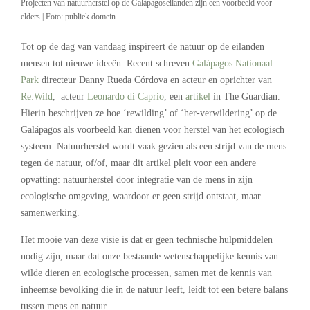
Projecten van natuurherstel op de Galápagoseilanden zijn een voorbeeld voor
elders | Foto: publiek domein
Tot op de dag van vandaag inspireert de natuur op de eilanden
mensen tot nieuwe ideeën. Recent schreven
Galápagos Nationaal
Park
directeur Danny Rueda Córdova en acteur en oprichter van
Re:Wild
, acteur
Leonardo di Caprio
, een
artikel
in The Guardian.
Hierin beschrijven ze hoe ‘rewilding’ of ‘her-verwildering’ op de
Galápagos als voorbeeld kan dienen voor herstel van het ecologisch
systeem. Natuurherstel wordt vaak gezien als een strijd van de mens
tegen de natuur, of/of, maar dit artikel pleit voor een andere
opvatting: natuurherstel door integratie van de mens in zijn
ecologische omgeving, waardoor er geen strijd ontstaat, maar
samenwerking.
Het mooie van deze visie is dat er geen technische hulpmiddelen
nodig zijn, maar dat onze bestaande wetenschappelijke kennis van
wilde dieren en ecologische processen, samen met de kennis van
inheemse bevolking die in de natuur leeft, leidt tot een betere balans
tussen mens en natuur.