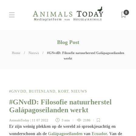
0
Blog Post
Home
Nieuws
#GNvdD: Filosofie natuurherstel Galápagoseilanden
werkt
#GNVDD
,
BUITENLAND
,
KORT
,
NIEUWS
#GNvdD: Filosofie natuurherstel
Galápagoseilanden werkt
AnimalsToday
| 11 07 2022
3 min
2186
Er zijn weinig plekken op de wereld zó sprookjesachtig en
wonderschoon als de
Galápagoseilanden
van
Ecuador
. Van de