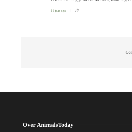
11 jaar ago
Com
Over AnimalsToday