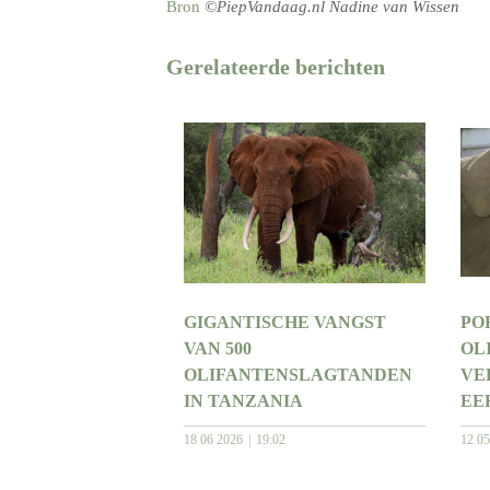
Bron
©PiepVandaag.nl Nadine van Wissen
Gerelateerde berichten
GIGANTISCHE VANGST
PO
VAN 500
OL
OLIFANTENSLAGTANDEN
VE
IN TANZANIA
EE
18 06 2026
19:02
12 0