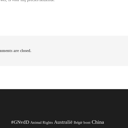
ments are closed.
China
#GNvdD
Australië
Animal Rights
België
bont