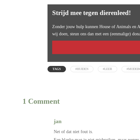
Strijd mee tegen dierenleed!
Zonder jouw hulp kunnen House of Animals en An
wij doen, steun ons dan met een (eenmalige) dona
TAGS
#HUIDEN
#LEER
#MODEB
1 Comment
jan
Net of dat niet fout is.
Een blanke mag je niet misbruiken, maar negers w