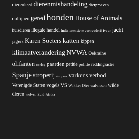
dierenmishandeling
dierenleed
dierproeven
honden
gered
House of Animals
dolfijnen
jacht
illegale handel
huisdieren
India
ivoor
intensieve veehouderij
katten
Karen Soeters
kippen
jagers
klimaatverandering
NVWA
Oekraïne
olifanten
paarden
petitie
reddingsactie
politie
oorlog
Spanje
stroperij
varkens
verbod
stropers
VS
wilde
Verenigde Staten
vogels
Wakker Dier
walvissen
dieren
wolven
Zuid-Afrika