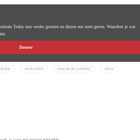
imals Today niet verder groeien en dieren een stem geven. Waardeer je wat
tie.
Doneer
OETIEK
#OLIFANTEN
#OSCAR DE LA RENTA
#PETA
el, is voor mij precies hetzelfde.