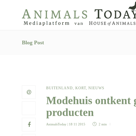
Blog Post
BUITENLAND
,
KORT
,
NIEUWS
Modehuis ontkent g
producten
AnimalsToday
| 18 11 2015
2 min