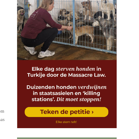
 om
aas