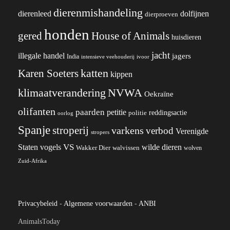
dierenmishandeling
dierenleed
dolfijnen
dierproeven
honden
gered
House of Animals
huisdieren
jacht
illegale handel
jagers
India
ivoor
intensieve veehouderij
katten
Karen Soeters
kippen
klimaatverandering
NVWA
Oekraïne
olifanten
paarden
petitie
reddingsactie
politie
oorlog
Spanje
stroperij
varkens
verbod
Verenigde
stropers
VS
wilde dieren
Staten
vogels
Wakker Dier
walvissen
wolven
Zuid-Afrika
Privacybeleid
-
Algemene voorwaarden
-
ANBI
AnimalsToday