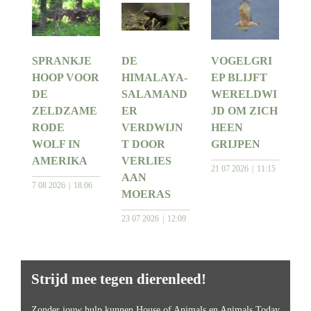
SPRANKJE
DE
VOGELGRI
HOOP VOOR
HIMALAYA-
EP BLIJFT
DE
SALAMAND
WERELDWI
ZELDZAME
ER
JD OM ZICH
RODE
VERDWIJN
HEEN
WOLF IN
T DOOR
GRIJPEN
AMERIKA
VERLIES
21 07 2026
11:15
AAN
7 08 2026
18:06
MOERAS
23 07 2026
12:09
Strijd mee tegen dierenleed!
Zonder jouw hulp kunnen House of Animals en Animals Today