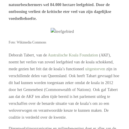
natuurbeschermers wel 84.000 hectare leefgebied. Door de
ontbossing verliest de kritische eter veel van zijn dagelijkse
voedselbehoefte.
Foto: Wikimedia Commons
Deborah Tabert, van de
Australische Koala Foundation
(AKF),
noemt het verlies van zoveel leefgebied van de koala schokkend,
mede gezien het feit dat de koala’s functioneel
uitgestorven
zijn in
verschillende delen van Queensland. Ook heeft Tabart gevraagd hoe
dit had kunnen worden toegestaan zeker omdat de koala in 2012
door het Gemenebest (Commonwealth of Nations). Ook gaf Tabert
aan dat de AKF ten allen tijde bereid is het parlement uitleg te
verschaffen over de benarde situatie van de koala’s om zo een
weloverwogen en verantwoordde keuze te kunnen maken. De
coalitie is verdeeld over de kwestie.
Dierenwelzijnsorganisaties en milieubeweging doet er alles aan de