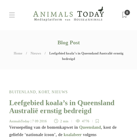
0
Blog Post
Home
Nieuws
Leefgebied koala’s in Queensland Australië ernstig
bedreigd
BUITENLAND
,
KORT
,
NIEUWS
Leefgebied koala’s in Queensland
Australië ernstig bedreigd
AnimalsToday
| 7 09 2016
2 min
4776
Versoepeling van de bomenkapwet in
Queensland
, kost de
geliefde ‘nationale icoon’, de
koalabeer
volgens