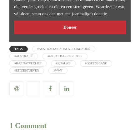
niet verder groeien en dieren een stem geven. Waardeer je wat
wij doen, steun ons dan met een (eenmalige) donatie.
Doneer
TAGS
#AUSTRALIAN KOALA FOUNDATION
#AUSTRALIË
#GREAT BARRIER REEF
#HABITATVERLIES
#KOALA'S
#QUEENSLAND
#UITGESTORVEN
#WWF
1 Comment