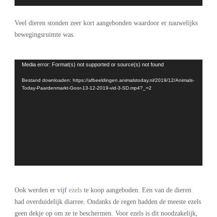
.
Veel dieren stonden zeer kort aangebonden waardoor er nauwelijks
bewegingsruimte was.
.
Videospeler
Media error: Format(s) not supported or source(s) not found
Bestand downloaden: https://afbeeldingen.animalstoday.nl/2019/12/Animals-
Today-Paardenmarkt-Goor-13-12-2019-vid-3-SD.mp4?_=2
Ook werden er vijf
ezels
te koop aangeboden. Een van de dieren
had overduidelijk diarree. Ondanks de regen hadden de meeste ezels
geen dekje op om ze te beschermen. Voor ezels is dit noodzakelijk,