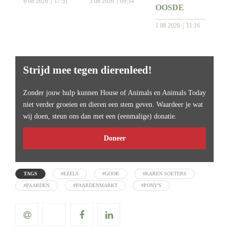
6 08 2026
17:51
5 08 2026
09:54
OOSDE
1 08 2026
11:16
Strijd mee tegen dierenleed!
Zonder jouw hulp kunnen House of Animals en Animals Today
niet verder groeien en dieren een stem geven. Waardeer je wat
wij doen, steun ons dan met een (eenmalige) donatie.
Doneer
TAGS
#EZELS
#GOOR
#KAREN SOETERS
#PAARDEN
#PAARDENMARKT
#PONY'S