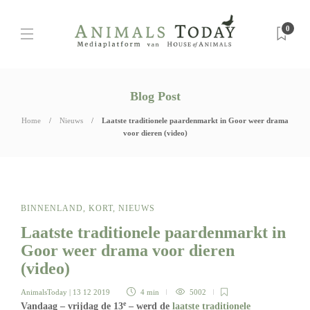
0
Blog Post
Home
Nieuws
Laatste traditionele paardenmarkt in Goor weer drama
voor dieren (video)
BINNENLAND
,
KORT
,
NIEUWS
Laatste traditionele paardenmarkt in
Goor weer drama voor dieren
(video)
AnimalsToday
| 13 12 2019
4 min
5002
e
Vandaag – vrijdag de 13
– werd de
laatste traditionele