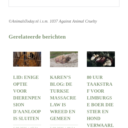
.
©AnimalsToday.nl i.s.m. 1037 Against Animal Cruelty
Gerelateerde berichten
LID: ENIGE
KAREN’S
80 UUR
OPTIE
BLOG: DE
TAAKSTRA
VOOR
TURKSE
F VOOR
DIERENPEN
MASSACRE
LIMBURGS
SION
LAW IS
E BOER DIE
D'AANLOOP
WREED EN
STIER EN
IS SLUITEN
GEMEEN
HOND
VERWAARL