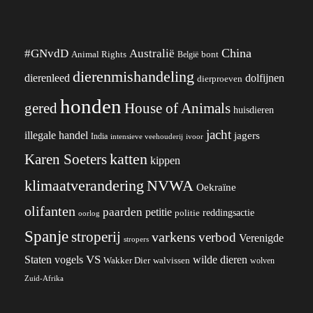
China
#GNvdD
Australië
Animal Rights
België
bont
dierenmishandeling
dierenleed
dolfijnen
dierproeven
honden
gered
House of Animals
huisdieren
jacht
illegale handel
jagers
India
ivoor
intensieve veehouderij
katten
Karen Soeters
kippen
klimaatverandering
NVWA
Oekraïne
olifanten
paarden
petitie
reddingsactie
politie
oorlog
Spanje
stroperij
varkens
verbod
Verenigde
stropers
VS
wilde dieren
Staten
vogels
Wakker Dier
walvissen
wolven
Zuid-Afrika