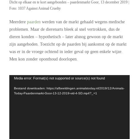
Dicht op elkaar en te kort aangebonden – paardenmarkt Goor, 13 december 2019 |
Foto: 1037 Against Animal Cruelty
Meerdere
paarden
werden van de markt gehaald wegens medische
problemen. Maar de dierenarts bleek al snel vertrokken, dus de
dieren konden – hypothetisch – later alsnog gewoon op de markt
zijn aangeboden. Toezicht op de paarden bij aankomst op de markt
was er in de vroege ochtend in ieder geval op geen enkele wijze.
Men kon zonder oponthoud doorlopen.
.
Videospeler
Media error: Format(s) not supported or source(s) not found
Bestand downloaden: https://afbeeldingen.animalstoday.nl/2019/12/Animals-
Today-Paardenmarkt-Goor-13-12-2019-vid-4-SD.mp4?_=1