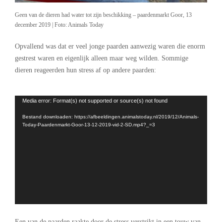
Geen van de dieren had water tot zijn beschikking – paardenmarkt Goor, 13
december 2019 | Foto: Animals Today
Opvallend was dat er veel jonge paarden aanwezig waren die enorm
gestrest waren en eigenlijk alleen maar weg wilden. Sommige
dieren reageerden hun stress af op andere paarden:
.
Videospeler
Media error: Format(s) not supported or source(s) not found
Bestand downloaden: https://afbeeldingen.animalstoday.nl/2019/12/Animals-
Today-Paardenmarkt-Goor-13-12-2019-vid-2-SD.mp4?_=3
.
Een van de paarden raakte door de stress verstrikt in een touw van