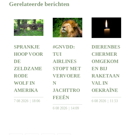
Gerelateerde berichten
SPRANKJE
#GNVDD:
DIERENBES
HOOP VOOR
TUI
CHERMER
DE
AIRLINES
OMGEKOM
ZELDZAME
STOPT MET
EN BIJ
RODE
VERVOERE
RAKETAAN
WOLF IN
N
VAL IN
AMERIKA
JACHTTRO
OEKRAÏNE
FEEËN
7 08 2026
18:06
6 08 2026
11:53
6 08 2026
14:09