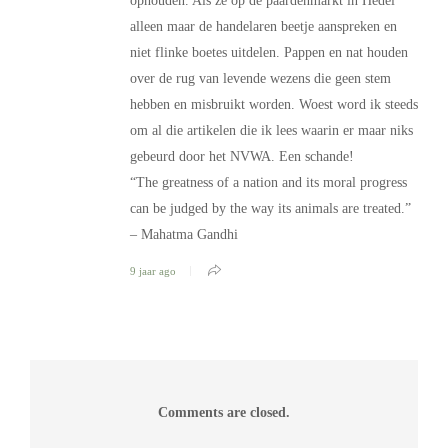
ophouden. Als ze op de paardenmarkt in Hedel
alleen maar de handelaren beetje aanspreken en
niet flinke boetes uitdelen. Pappen en nat houden
over de rug van levende wezens die geen stem
hebben en misbruikt worden. Woest word ik steeds
om al die artikelen die ik lees waarin er maar niks
gebeurd door het NVWA. Een schande!
“The greatness of a nation and its moral progress
can be judged by the way its animals are treated.”
– Mahatma Gandhi
9 jaar ago
Comments are closed.