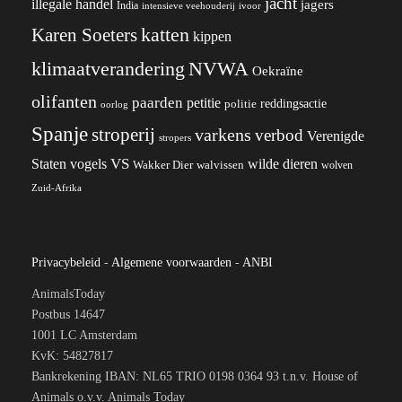
jacht
illegale handel
jagers
India
ivoor
intensieve veehouderij
katten
Karen Soeters
kippen
klimaatverandering
NVWA
Oekraïne
olifanten
paarden
petitie
reddingsactie
politie
oorlog
Spanje
stroperij
varkens
verbod
Verenigde
stropers
VS
wilde dieren
Staten
vogels
Wakker Dier
walvissen
wolven
Zuid-Afrika
Privacybeleid
-
Algemene voorwaarden
-
ANBI
AnimalsToday
Postbus 14647
1001 LC Amsterdam
KvK: 54827817
Bankrekening IBAN: NL65 TRIO 0198 0364 93 t.n.v. House of
Animals o.v.v. Animals Today