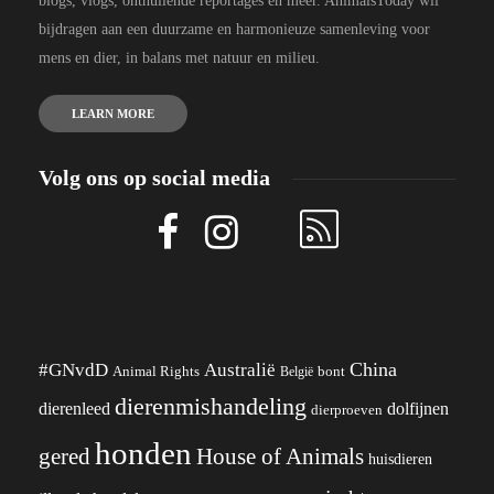
blogs, vlogs, onthullende reportages en meer. AnimalsToday wil
bijdragen aan een duurzame en harmonieuze samenleving voor
mens en dier, in balans met natuur en milieu.
LEARN MORE
Volg ons op social media
China
#GNvdD
Australië
Animal Rights
België
bont
dierenmishandeling
dierenleed
dolfijnen
dierproeven
honden
gered
House of Animals
huisdieren