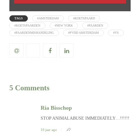
TAGS
#AMSTERDAM
#KOETSPAARD
#KOETSPAARDEN
#NEW YORK
#PAARDEN
#PAARDENMISHANDELING
#PVDD AMSTERDAM
#VS
5 Comments
Ria Bisschop
STOP ANIMALABUSE IMMEDIATELY…!!!!!!
10 jaar ago