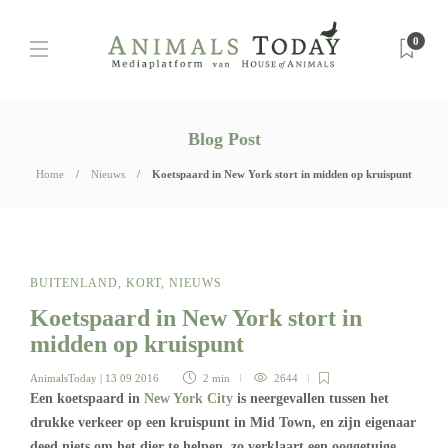
0
Blog Post
Home
Nieuws
Koetspaard in New York stort in midden op kruispunt
BUITENLAND
,
KORT
,
NIEUWS
Koetspaard in New York stort in
midden op kruispunt
AnimalsToday
| 13 09 2016
2 min
2644
Een koetspaard in
New York City
is neergevallen tussen het
drukke verkeer op een kruispunt in Mid Town, en zijn eigenaar
deed niets om het dier te helpen, zo verklaart een ooggetuige.