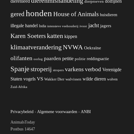
dierenmishandeling
dierenleed
dolfijnen
dierproeven
honden
gered
House of Animals
huisdieren
jacht
illegale handel
jagers
India
ivoor
intensieve veehouderij
katten
Karen Soeters
kippen
klimaatverandering
NVWA
Oekraïne
olifanten
paarden
petitie
reddingsactie
politie
oorlog
Spanje
stroperij
varkens
verbod
Verenigde
stropers
VS
wilde dieren
Staten
vogels
Wakker Dier
walvissen
wolven
Zuid-Afrika
Privacybeleid
-
Algemene voorwaarden
-
ANBI
AnimalsToday
Postbus 14647