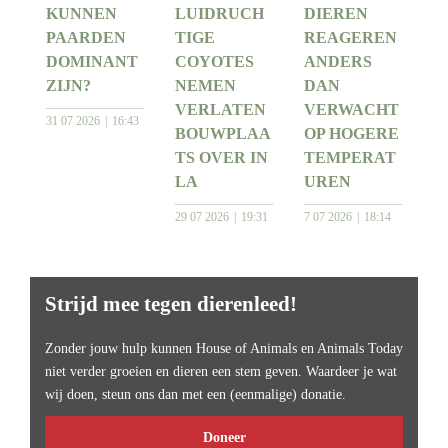
KUNNEN
LUIDRUCH
DIEREN
PAARDEN
TIGE
REAGEREN
DOMINANT
COYOTES
ANDERS
ZIJN?
NEMEN
DAN
VERLATEN
VERWACHT
31 07 2026
16:43
BOUWPLAA
OP HOGERE
TS OVER IN
TEMPERAT
LA
UREN
29 07 2026
19:31
7 07 2026
18:14
Strijd mee tegen dierenleed!
Zonder jouw hulp kunnen House of Animals en Animals Today
niet verder groeien en dieren een stem geven. Waardeer je wat
wij doen, steun ons dan met een (eenmalige) donatie.
Doneer