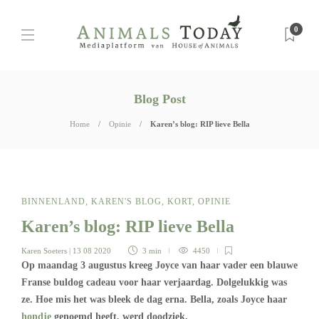
0
Blog Post
Home
Opinie
Karen’s blog: RIP lieve Bella
BINNENLAND
,
KAREN'S BLOG
,
KORT
,
OPINIE
Karen’s blog: RIP lieve Bella
Karen Soeters
| 13 08 2020
3 min
4450
Op maandag 3 augustus kreeg Joyce van haar vader een blauwe
Franse buldog cadeau voor haar verjaardag. Dolgelukkig was
ze. Hoe mis het was bleek de dag erna. Bella, zoals Joyce haar
hondje
genoemd heeft, werd doodziek.