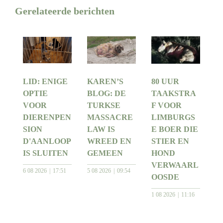
Gerelateerde berichten
LID: ENIGE
KAREN’S
80 UUR
OPTIE
BLOG: DE
TAAKSTRA
VOOR
TURKSE
F VOOR
DIERENPEN
MASSACRE
LIMBURGS
SION
LAW IS
E BOER DIE
D'AANLOOP
WREED EN
STIER EN
IS SLUITEN
GEMEEN
HOND
VERWAARL
6 08 2026
17:51
5 08 2026
09:54
OOSDE
1 08 2026
11:16