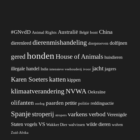
China
#GNvdD
Australië
Animal Rights
België
bont
dierenmishandeling
dierenleed
dolfijnen
dierproeven
honden
gered
House of Animals
huisdieren
jacht
illegale handel
jagers
India
ivoor
intensieve veehouderij
katten
Karen Soeters
kippen
klimaatverandering
NVWA
Oekraïne
olifanten
paarden
petitie
reddingsactie
politie
oorlog
Spanje
stroperij
varkens
verbod
Verenigde
stropers
VS
wilde dieren
Staten
vogels
Wakker Dier
walvissen
wolven
Zuid-Afrika