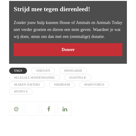
Strijd mee tegen dierenleed!
Zonder jouw hulp kunnen House of Animals en Animals Today
niet verder groeien en dieren een stem geven. Waardeer je wat
wij doen, steun ons dan met een (eenmalige) donatie.
Doneer
TAGS
#DIESSEN
#HONGARIJE
#ILLEGALE HONDENHANDEL
#JANTINA B.
#KAREN SOETERS
#MEIBOOM
#PARVOVIRUS
#PUPPY'S