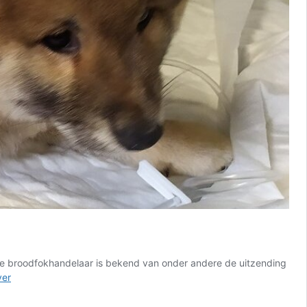
eze broodfokhandelaar is bekend van onder andere de uitzending
Zeer
ver
besmettelijk
parvovirus