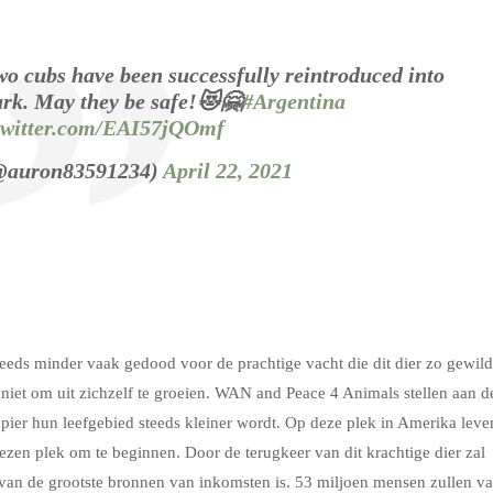
o cubs have been successfully reintroduced into
ark. May they be safe!😻🤗
#Argentina
.twitter.com/EAI57jQOmf
@auron83591234)
April 22, 2021
eeds minder vaak gedood voor de prachtige vacht die dit dier zo gewild
t niet om uit zichzelf te groeien. WAN and Peace 4 Animals stellen aan d
pier hun leefgebied steeds kleiner wordt. Op deze plek in Amerika leve
zen plek om te beginnen. Door de terugkeer van dit krachtige dier zal
 van de grootste bronnen van inkomsten is. 53 miljoen mensen zullen v