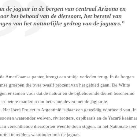
an de jaguar in de bergen van centraal Arizona en
oor het behoud van de diersoort, het herstel van
ngen van het natuurlijke gedrag van de jaguars.”
e Amerikaanse panter, brengt een stukje verleden terug. In de bergen
se groepen die over twaalf procent van het gebied gaan. De White
en er samen voor dat de natuur en de bijbehorende dieren beschermd
n er betere manieren om het samenleven met de jaguar te
 Het Iberá Project in Argentinië is daar een geweldig voorbeeld van. In
soorten waaronder wolven, rivierotters, capibara’s en de Yacaré kaaima
an verschillende diersoorten weer te doen stijgen. In het Nationale Iber
oorten te redden, waaronder ook de jaguar.