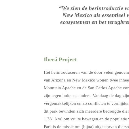
“We zien de herintroductie v
New Mexico als essentieel v
ecosystemen en het terugbre
Iberá Project
Het herintroduceren van de door velen genoemd
van Arizona en New Mexico wonen twee inheem
Mountain Apache en de San Carlos Apache zorg
zijn tegen buitenstaanders. Vandaag de dag zij
vergemakkelijken en zo conflicten te vermijden.
dit park bevinden zich meerdere bedreigde dier
1.381 km² om vrij te bewegen en de populatie v
Park is de missie om (bijna) uitgestorven diers