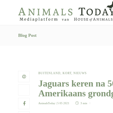
Blog Post
BUITENLAND
,
KORT
,
NIEUWS
Jaguars keren na 5
Amerikaans grond
AnimalsToday
| 5 05 2021
3 min