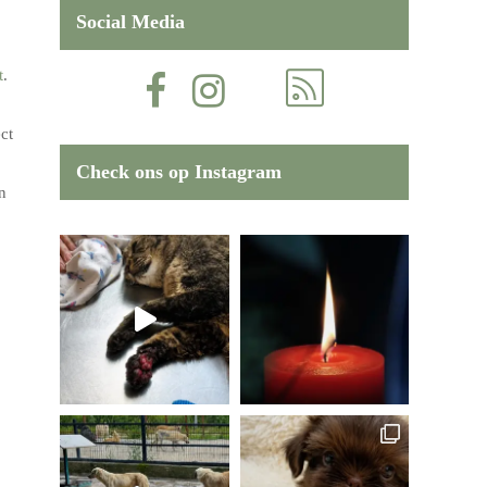
Social Media
t
.
ct
Check ons op Instagram
n