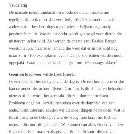
Verdrietig
De massale media aandacht verwonderde me en maakte me
tegelijkertijd ook meer dan verdrietig. SPOTS en met ons vele
andere natuurbeschermingsorganisaties, schrijven regelmatig
persberichten uit. Waarin aandacht wordt gevraagd voor dieren die
uitsterven in het wild. Zo werden de cheeta’s uit Beekse Bergen
wereldnieuws, maar is er iemand die weet dat er in het wild nog
maar zo’n 7100 exemplaren leven? Die persberichten worden nooit
opgepakt. Waar is de media als het gaat om reële vraagstukken?
Geen eerbied voor wilde (roof)dieren
Ik vermoed dat het de hype van de dag is. De een bericht erover dus
kan de ander niet achterblijven. Daarnaast is dit simpel en behapbaar
nieuws of dat wordt het gemaakt: dit zijn domme toeristen.
Probleem opgelost. Jezelf uitspreken over de domheid van een
ander, want uiteraard zouden wij dit soort dingen nooit doen. Wat ik
totaal miste in de hele hype was de vraag; hoe komt het toch dat
mensen dit soort dingen doen. We kunnen van alles vinden van deze
Franse toeristen maar zoals gezegd, ik heb dit soort dingen vele