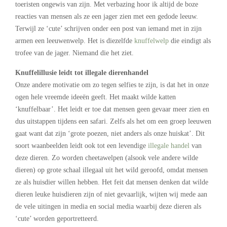
toeristen ongewis van zijn. Met verbazing hoor ik altijd de boze
reacties van mensen als ze een jager zien met een gedode leeuw.
Terwijl ze ‘cute’ schrijven onder een post van iemand met in zijn
armen een leeuwenwelp. Het is diezelfde
knuffelwelp
die eindigt als
trofee van de jager. Niemand die het ziet.
Knuffelillusie leidt tot illegale dierenhandel
Onze andere motivatie om zo tegen selfies te zijn, is dat het in onze
ogen hele vreemde ideeën geeft. Het maakt wilde katten
‘knuffelbaar’. Het leidt er toe dat mensen geen gevaar meer zien en
dus uitstappen tijdens een safari. Zelfs als het om een groep leeuwen
gaat want dat zijn ‘grote poezen, niet anders als onze huiskat’. Dit
soort waanbeelden leidt ook tot een levendige
illegale handel
van
deze dieren. Zo worden cheetawelpen (alsook vele andere wilde
dieren) op grote schaal illegaal uit het wild geroofd, omdat mensen
ze als huisdier willen hebben. Het feit dat mensen denken dat wilde
dieren leuke huisdieren zijn of niet gevaarlijk, wijten wij mede aan
de vele uitingen in media en social media waarbij deze dieren als
‘cute’ worden geportretteerd.