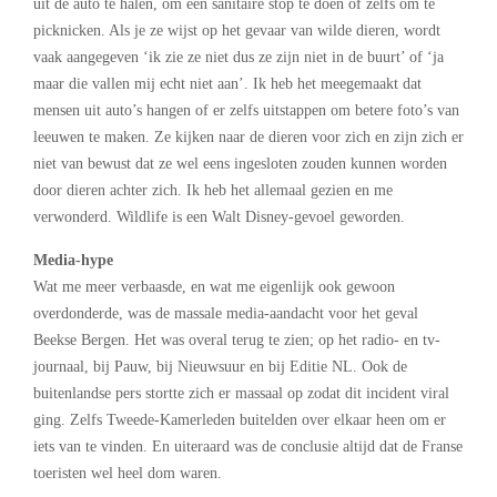
uit de auto te halen, om een sanitaire stop te doen of zelfs om te
picknicken. Als je ze wijst op het gevaar van wilde dieren, wordt
vaak aangegeven ‘ik zie ze niet dus ze zijn niet in de buurt’ of ‘ja
maar die vallen mij echt niet aan’. Ik heb het meegemaakt dat
mensen uit auto’s hangen of er zelfs uitstappen om betere foto’s van
leeuwen te maken. Ze kijken naar de dieren voor zich en zijn zich er
niet van bewust dat ze wel eens ingesloten zouden kunnen worden
door dieren achter zich. Ik heb het allemaal gezien en me
verwonderd. Wildlife is een Walt Disney-gevoel geworden.
Media-hype
Wat me meer verbaasde, en wat me eigenlijk ook gewoon
overdonderde, was de massale media-aandacht voor het geval
Beekse Bergen. Het was overal terug te zien; op het radio- en tv-
journaal, bij Pauw, bij Nieuwsuur en bij Editie NL. Ook de
buitenlandse pers stortte zich er massaal op zodat dit incident viral
ging. Zelfs Tweede-Kamerleden buitelden over elkaar heen om er
iets van te vinden. En uiteraard was de conclusie altijd dat de Franse
toeristen wel heel dom waren.