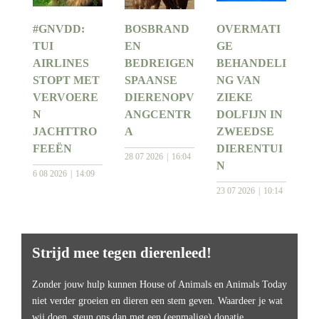
#GNVDD:
BOSBRAND
OVERMATI
TUI
EN
GE
AIRLINES
BEDREIGEN
BEHANDELI
STOPT MET
SPAANSE
NG VAN
VERVOERE
DIERENOPV
ZIEKE
N
ANGCENTR
DOLFIJN IN
JACHTTRO
A
ZWEEDSE
FEEËN
DIERENTUI
28 07 2026
16:04
N
6 08 2026
14:09
23 07 2026
10:14
Strijd mee tegen dierenleed!
Zonder jouw hulp kunnen House of Animals en Animals Today
niet verder groeien en dieren een stem geven. Waardeer je wat
wij doen, steun ons dan met een (eenmalige) donatie.