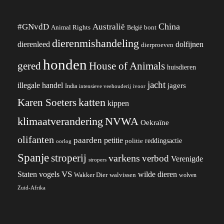
China
#GNvdD
Australië
Animal Rights
België
bont
dierenmishandeling
dierenleed
dolfijnen
dierproeven
honden
gered
House of Animals
huisdieren
jacht
illegale handel
jagers
India
ivoor
intensieve veehouderij
katten
Karen Soeters
kippen
klimaatverandering
NVWA
Oekraïne
olifanten
paarden
petitie
reddingsactie
politie
oorlog
Spanje
stroperij
varkens
verbod
Verenigde
stropers
VS
wilde dieren
Staten
vogels
Wakker Dier
walvissen
wolven
Zuid-Afrika