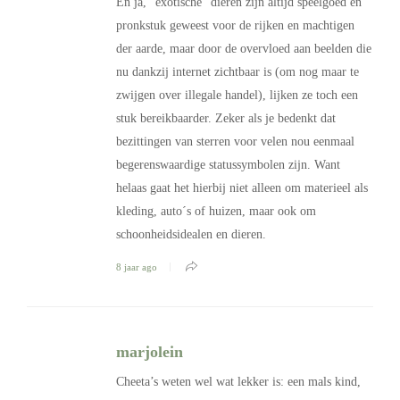
En ja, “exotische” dieren zijn altijd speelgoed en
pronkstuk geweest voor de rijken en machtigen
der aarde, maar door de overvloed aan beelden die
nu dankzij internet zichtbaar is (om nog maar te
zwijgen over illegale handel), lijken ze toch een
stuk bereikbaarder. Zeker als je bedenkt dat
bezittingen van sterren voor velen nou eenmaal
begerenswaardige statussymbolen zijn. Want
helaas gaat het hierbij niet alleen om materieel als
kleding, auto´s of huizen, maar ook om
schoonheidsidealen en dieren.
8 jaar ago
marjolein
Cheeta’s weten wel wat lekker is: een mals kind,