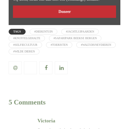
Doneer
TAGS
#DIERENTUIN
#JACHTLUIPAARDEN
#KNUFFELGEHALTE
#SAFARIPARK BEEKSE BERGEN
#SELFIECULTUUR
#TOERISTEN
#WALT-DISNEYDIEREN
#WILDE DIEREN
5 Comments
Victoria