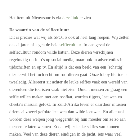
Het item uit Nieuwsuur is via
deze link
te zien.
De waanzin van de selfiecultuur
Dit is precies wat wij als SPOTS ook al heel lang roepen. Wij zetten
ons al jaren af tegen de hele
selfiecultuur
. In ons geval de
selfiecultuur rondom wilde katten. Deze dieren verschijnen
regelmatig op foto’s op social media, maar ook in advertenties in
tijdschriften en op tv. En altijd is dat een beeld van een ‘schattig’
dier terwijl het toch echt om roofdieren gaat. Onze lobby hiertoe is
tweeledig. Allereerst zit achter de leuke selfies vaak een wereld van
dierenleed die toeristen vaak niet zien. Omdat mensen zo graag een
selfie willen maken met een roofkat, worden tijgers, leeuwen en
cheeta’s massaal gefokt. In Zuid-Afrika leven er daardoor intussen
driemaal zoveel gefokte leeuwen dan wilde leeuwen. En allemaal
worden deze welpen jong weggerukt bij hun moeder om ze zo aan
mensen te laten wennen. Zodat wij er leuke selfies van kunnen
maken. Veel van deze dieren eindigen in de jacht, iets waar veel