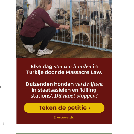
r
alt