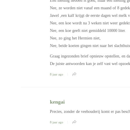
Een mening hebben is goed, maar een mening geb
Nee, ze worden niet vanaf een maand of 8 gedek
Jawel ,een kalf krijgt de eerste dagen wel melk
Nee, een koe wordt na 3 weken niet weer gedekt
Nee, een koe geeft niet gemiddeld 10000 liter.
Nee, zo ging het Hermien niet,
Nee, beide koeien gingen niet naar het slachthuis
Graag ingezonden brief opnieuw opstellen, en d
De juiste antwoorden kan je zelf vast wel opzoe
8 jaar ago
kengai
Precies, zonder de veehouderij komt er pas besc
8 jaar ago