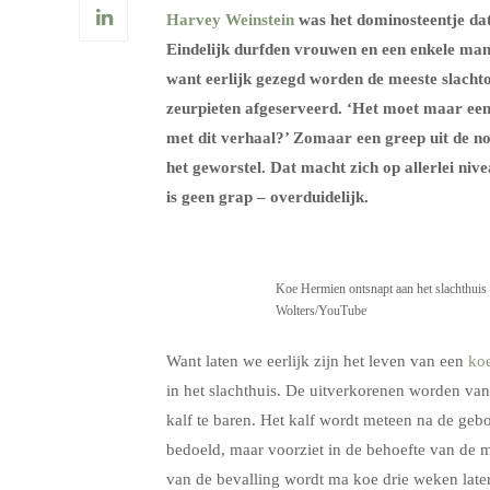
Harvey Weinstein
was het dominosteentje dat
Eindelijk durfden vrouwen en een enkele ma
want eerlijk gezegd worden de meeste slacht
zeurpieten afgeserveerd. ‘Het moet maar een
met dit verhaal?’ Zomaar een greep uit de nog
het geworstel. Dat macht zich op allerlei ni
is geen grap – overduidelijk.
Koe Hermien ontsnapt aan het slachthuis e
Wolters/YouTube
Want laten we eerlijk zijn het leven van een
ko
in het slachthuis. De uitverkorenen worden v
kalf te baren. Het kalf wordt meteen na de geb
bedoeld, maar voorziet in de behoefte van de 
van de bevalling wordt ma koe drie weken late