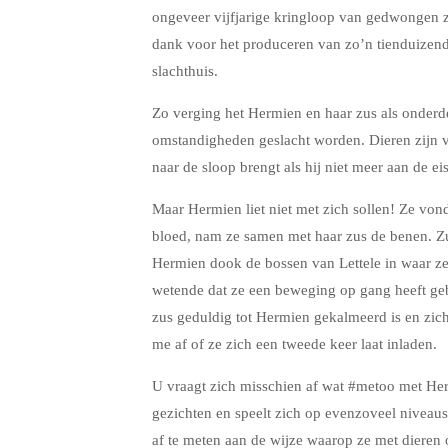
ongeveer vijfjarige kringloop van gedwongen 
dank voor het produceren van zo’n tienduizend l
slachthuis.
Zo verging het Hermien en haar zus als onderdee
omstandigheden geslacht worden. Dieren zijn v
naar de sloop brengt als hij niet meer aan de ei
Maar Hermien liet niet met zich sollen! Ze von
bloed, nam ze samen met haar zus de benen. Zusl
Hermien dook de bossen van Lettele in waar ze t
wetende dat ze een beweging op gang heeft geb
zus geduldig tot Hermien gekalmeerd is en zich
me af of ze zich een tweede keer laat inladen.
U vraagt zich misschien af wat #metoo met Her
gezichten en speelt zich op evenzoveel niveau
af te meten aan de wijze waarop ze met dieren 