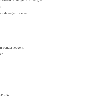
aseerd op leugens is niet goed:
t.
 van de eigen moeder
.
.
an zonder leugens.
ken.
having.