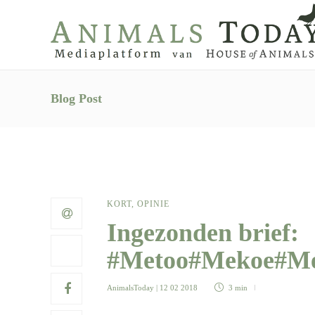
Blog Post
KORT
,
OPINIE
Ingezonden brief:
#Metoo#Mekoe#M
AnimalsToday
| 12 02 2018
3 min