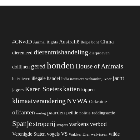
China
#GNvdD
Australië
Animal Rights
België
bont
dierenmishandeling
dierenleed
dierproeven
honden
gered
House of Animals
dolfijnen
jacht
illegale handel
huisdieren
India
ivoor
intensieve veehouderij
katten
Karen Soeters
kippen
jagers
klimaatverandering
NVWA
Oekraïne
olifanten
paarden
petitie
reddingsactie
politie
oorlog
Spanje
stroperij
varkens
verbod
stropers
VS
Verenigde Staten
vogels
wilde
Wakker Dier
walvissen