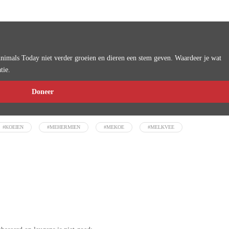
imals Today niet verder groeien en dieren een stem geven. Waardeer je wat
tie.
Doneer
#KOEIEN
#MEHERMIEN
#MEKOE
#MELKVEE