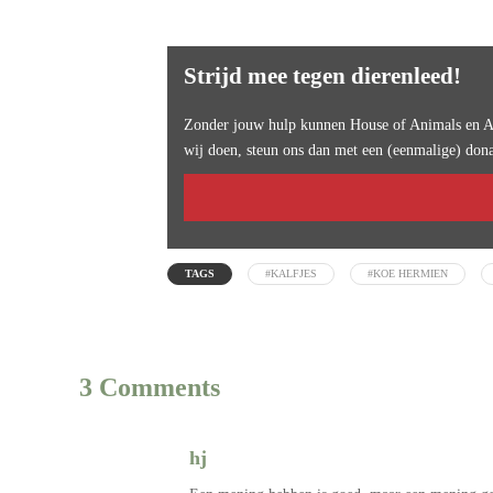
Strijd mee tegen dierenleed!
Zonder jouw hulp kunnen House of Animals en An
wij doen, steun ons dan met een (eenmalige) dona
TAGS
#KALFJES
#KOE HERMIEN
3 Comments
hj