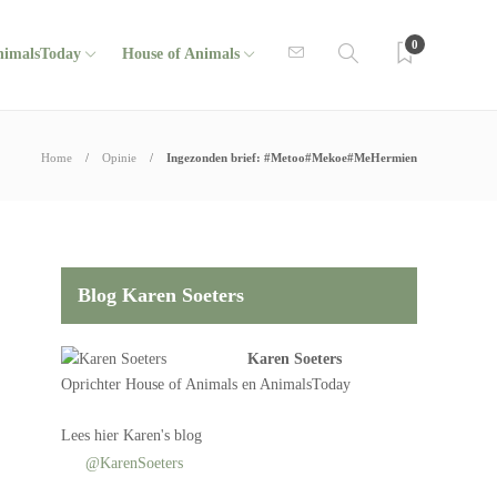
0
nimalsToday
House of Animals
Home
Opinie
Ingezonden brief: #Metoo#Mekoe#MeHermien
Blog Karen Soeters
Karen Soeters
Oprichter
House of Animals
en AnimalsToday
Lees
hier Karen's blog
@KarenSoeters