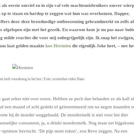
 als eerste omviel en in zijn val vele machtsmisbruikers omver wierp
n op te staan en hardop te zeggen wat hun was overkomen. Dapper,
offers door deze broodnodige ontboezeming gebrandmerkt en zelfs al
s afgelopen zijn met het gezeik. En waarom kom je nu pas naar buit
 milde reacties die voor mij onbegrijpelijk zijn. Ik snap het zwijgen
veaus laat gelden maakte
koe Hermien
die eigenlijk Joke heet, – nee he
n leeft vooralsnog in het bos | Foto: screenshot video Hans
e
gaat zeker niet over rozen. Hebben ze pech dan belanden ze als kalf al
anaf een maand of acht gedekt of geïnsemineerd om na negen maanden e
oorte bij de moeder weggehaald. De moedermelk is niet voor het dier
menselijke consument, ja, u drinkt moedermelk. Nog maar net bijgekom
r opnieuw bevrucht. ‘De pijp moet roken’, zou Reve zeggen. Na een