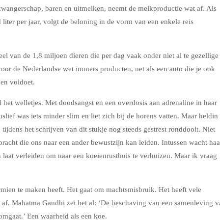
zwangerschap, baren en uitmelken, neemt de melkproductie wat af. Als
iter per jaar, volgt de beloning in de vorm van een enkele reis
l van de 1,8 miljoen dieren die per dag vaak onder niet al te gezellige
oor de Nederlandse wet immers producten, net als een auto die je ook
sen voldoet.
d het welletjes. Met doodsangst en een overdosis aan adrenaline in haar
ief was iets minder slim en liet zich bij de horens vatten. Maar heldin
ijdens het schrijven van dit stukje nog steeds gestrest ronddoolt. Niet
racht die ons naar een ander bewustzijn kan leiden. Intussen wacht haa
 laat verleiden om naar een koeienrusthuis te verhuizen. Maar ik vraag
mien te maken heeft. Het gaat om machtsmisbruik. Het heeft vele
s af. Mahatma Gandhi zei het al: ‘De beschaving van een samenleving v
omgaat.’ Een waarheid als een koe.