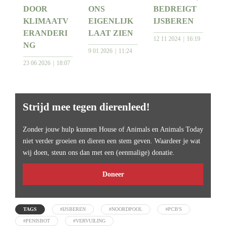
DOOR
ONS
BEDREIGT
KLIMAATV
EIGENLIJK
IJSBEREN
ERANDERI
LAAT ZIEN
12 11 2024
16:19
NG
9 01 2026
11:24
23 06 2026
18:07
Strijd mee tegen dierenleed!
Zonder jouw hulp kunnen House of Animals en Animals Today
niet verder groeien en dieren een stem geven. Waardeer je wat
wij doen, steun ons dan met een (eenmalige) donatie.
Doneer
TAGS
#IJSBEREN
#NOORDPOOL
#PCB'S
#PENISBOT
#VERVUILING