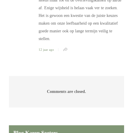
steeds maar toe en de overlevingskansen op aarde
af. Enige wijsheid is helaas vaak ver te zoeken.
Het is gewoon een kwestie van de juiste keuzes
maken om onze leefbaarheid op een kwalitatief
goede manier ook op lange termijn veilig te
stellen.
12 jaar ago
Comments are closed.
Blog Karen Soeters