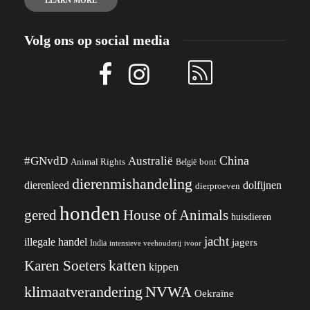
Volg ons op social media
China
#GNvdD
Australië
Animal Rights
België
bont
dierenmishandeling
dierenleed
dolfijnen
dierproeven
honden
gered
House of Animals
huisdieren
jacht
illegale handel
jagers
India
ivoor
intensieve veehouderij
katten
Karen Soeters
kippen
klimaatverandering
NVWA
Oekraïne