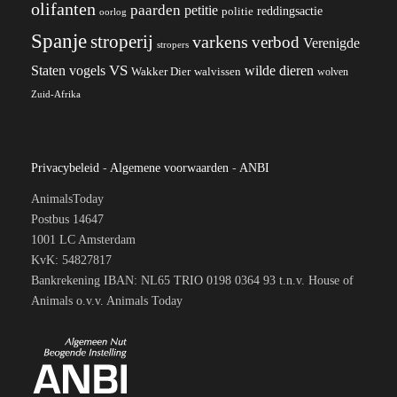
olifanten
paarden
petitie
reddingsactie
politie
oorlog
Spanje
stroperij
varkens
verbod
Verenigde
stropers
VS
wilde dieren
Staten
vogels
Wakker Dier
walvissen
wolven
Zuid-Afrika
Privacybeleid
-
Algemene voorwaarden
-
ANBI
AnimalsToday
Postbus 14647
1001 LC Amsterdam
KvK: 54827817
Bankrekening IBAN: NL65 TRIO 0198 0364 93 t.n.v. House of
Animals o.v.v. Animals Today