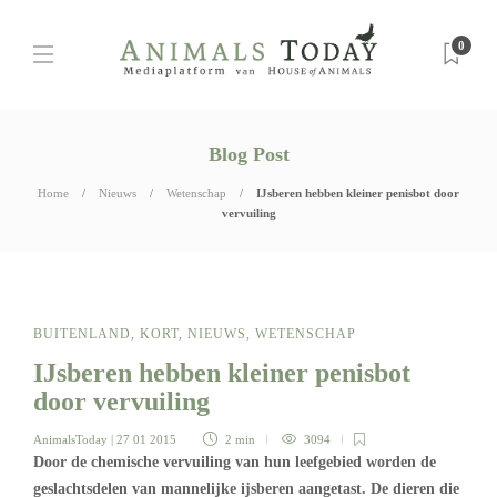
0
Blog Post
Home
Nieuws
Wetenschap
IJsberen hebben kleiner penisbot door
vervuiling
BUITENLAND
,
KORT
,
NIEUWS
,
WETENSCHAP
IJsberen hebben kleiner penisbot
door vervuiling
AnimalsToday
| 27 01 2015
2 min
3094
Door de chemische vervuiling van hun leefgebied worden de
geslachtsdelen van mannelijke ijsberen aangetast. De dieren die