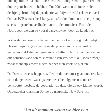
bovengemiddeld aantal PCB’s worden blootgesteld blijken relatief
dunne penisbotten te hebben. Tot 2001 werden de industriële
deeltjes gebruikt bij de productie van bijvoorbeeld rubber en verf.
Omdat PCB’s maar heel langzaam afbreken komen de deeltjes nog
steeds in grote hoeveelheden voor in de atmosfeer. Rond de
Noordpool worden ze vooral aangetrokken door de koude lucht.
Wat is de precieze functie van het penisbot is, is nog onduidelijk.
Daarom zijn de gevolgen voor de ijsberen in deze vervuilde
gebieden niet helemaal goed in te schatten. Het zou kunnen dat een
dik penisbot voor betere stimulatie van vrouwelijke ijsberen zorgt,
zodat mannetjes meer succes hebben zich voort te planten.
De Deense wetenschappers willen in de toekomst gaan onderzoeken
of in de gebieden, waar ijsberen over het algemeen dunnere
penisbotten hebben, de populatie van deze dieren ook kleiner wordt.
Onderzoeker Christian Sonne op nieuwssite New Scientist
“Op dit moment weten we hier nog