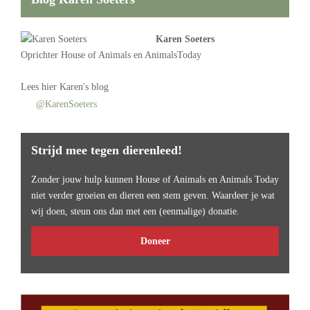
Karen Soeters
Oprichter
House of Animals
en AnimalsToday
Lees
hier Karen's blog
@KarenSoeters
Strijd mee tegen dierenleed!
Zonder jouw hulp kunnen House of Animals en Animals Today
niet verder groeien en dieren een stem geven. Waardeer je wat
wij doen, steun ons dan met een (eenmalige) donatie.
Doneer