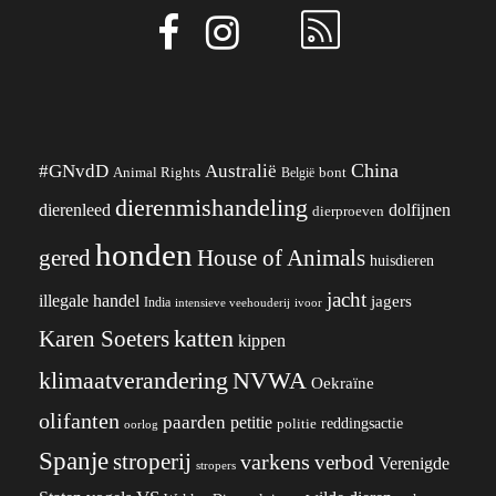
China
#GNvdD
Australië
Animal Rights
België
bont
dierenmishandeling
dierenleed
dolfijnen
dierproeven
honden
gered
House of Animals
huisdieren
jacht
illegale handel
jagers
India
ivoor
intensieve veehouderij
katten
Karen Soeters
kippen
klimaatverandering
NVWA
Oekraïne
olifanten
paarden
petitie
reddingsactie
politie
oorlog
Spanje
stroperij
varkens
verbod
Verenigde
stropers