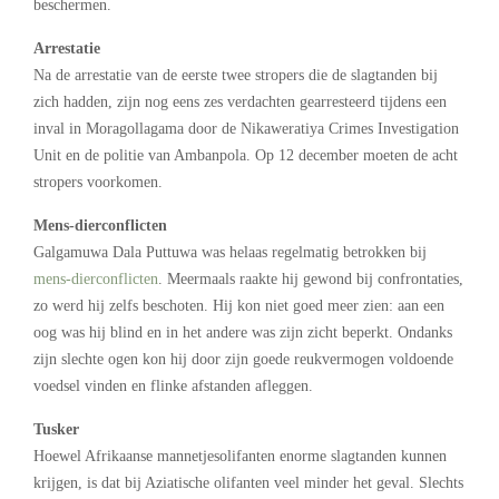
beschermen.
Arrestatie
Na de arrestatie van de eerste twee stropers die de slagtanden bij
zich hadden, zijn nog eens zes verdachten gearresteerd tijdens een
inval in Moragollagama door de Nikaweratiya Crimes Investigation
Unit en de politie van Ambanpola. Op 12 december moeten de acht
stropers voorkomen.
Mens-dierconflicten
Galgamuwa Dala Puttuwa was helaas regelmatig betrokken bij
mens-dierconflicten
. Meermaals raakte hij gewond bij confrontaties,
zo werd hij zelfs beschoten. Hij kon niet goed meer zien: aan een
oog was hij blind en in het andere was zijn zicht beperkt. Ondanks
zijn slechte ogen kon hij door zijn goede reukvermogen voldoende
voedsel vinden en flinke afstanden afleggen.
Tusker
Hoewel Afrikaanse mannetjesolifanten enorme slagtanden kunnen
krijgen, is dat bij Aziatische olifanten veel minder het geval. Slechts