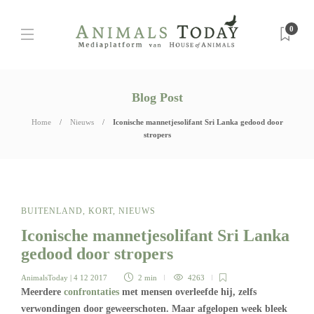
0
Blog Post
Home
Nieuws
Iconische mannetjesolifant Sri Lanka gedood door
stropers
BUITENLAND
,
KORT
,
NIEUWS
Iconische mannetjesolifant Sri Lanka
gedood door stropers
AnimalsToday
| 4 12 2017
2 min
4263
Meerdere
confrontaties
met mensen overleefde hij, zelfs
verwondingen door geweerschoten. Maar afgelopen week bleek