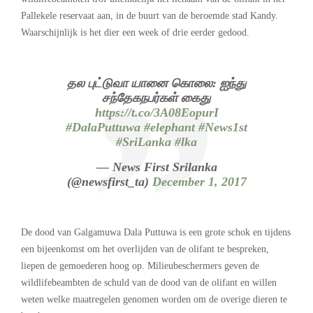
Pallekele reservaat aan, in de buurt van de beroemde stad Kandy.
Waarschijnlijk is het dier een week of drie eerder gedood.
தல புட்டுவா யானை கொலை: ஐந்து
சந்தேகநபர்கள் கைது
https://t.co/3A08EopurI
#DalaPuttuwa
#elephant
#News1st
#SriLanka
#lka
— News First Srilanka
(@newsfirst_ta)
December 1, 2017
De dood van Galgamuwa Dala Puttuwa is een grote schok en tijdens
een bijeenkomst om het overlijden van de olifant te bespreken,
liepen de gemoederen hoog op. Milieubeschermers geven de
wildlifebeambten de schuld van de dood van de olifant en willen
weten welke maatregelen genomen worden om de overige dieren te