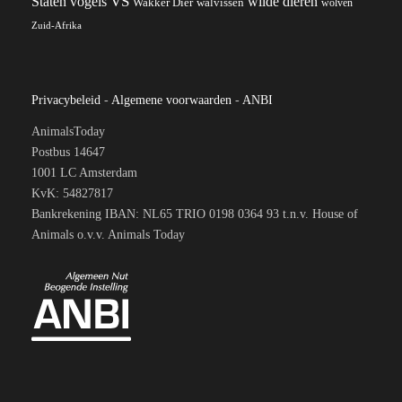
VS
wilde dieren
Staten
vogels
Wakker Dier
walvissen
wolven
Zuid-Afrika
Privacybeleid
-
Algemene voorwaarden
-
ANBI
AnimalsToday
Postbus 14647
1001 LC Amsterdam
KvK: 54827817
Bankrekening IBAN: NL65 TRIO 0198 0364 93 t.n.v. House of
Animals o.v.v. Animals Today