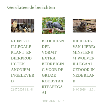
Gerelateerde berichten
RUIM 5800
BLOEDHAN
DIEDERIK
ILLEGALE
DEL
VAN LIERE:
PLANT- EN
VORMT
MINSTENS
DIERPROD
EXTRA
41 WOLVEN
UCTEN
BEDREIGIN
ILLEGAAL
ANONIEM
G VOOR DE
GEDOOD IN
INGELEVER
GRIJZE
NEDERLAN
D
ROODSTAA
D
RTPAPEGA
22 07 2026
11:44
24 06 2026
11:01
AI
30 06 2026
12:12