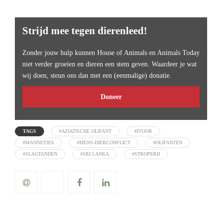
Strijd mee tegen dierenleed!
Zonder jouw hulp kunnen House of Animals en Animals Today
niet verder groeien en dieren een stem geven. Waardeer je wat
wij doen, steun ons dan met een (eenmalige) donatie.
Doneer
TAGS
#AZIATISCHE OLIFANT
#IVOOR
#MANNETJES
#MENS-DIERCONFLICT
#OLIFANTEN
#SLAGTANDEN
#SRI LANKA
#STROPERIJ