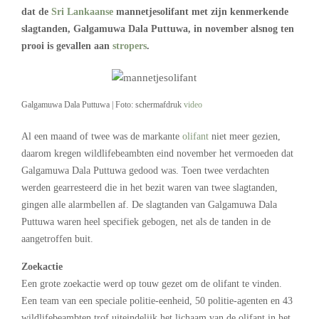
dat de
Sri Lankaanse
mannetjesolifant met zijn kenmerkende
slagtanden, Galgamuwa Dala Puttuwa, in november alsnog ten
prooi is gevallen aan
stropers
.
Galgamuwa Dala Puttuwa | Foto: schermafdruk
video
Al een maand of twee was de markante
olifant
niet meer gezien,
daarom kregen wildlifebeambten eind november het vermoeden dat
Galgamuwa Dala Puttuwa gedood was. Toen twee verdachten
werden gearresteerd die in het bezit waren van twee slagtanden,
gingen alle alarmbellen af. De slagtanden van Galgamuwa Dala
Puttuwa waren heel specifiek gebogen, net als de tanden in de
aangetroffen buit.
Zoekactie
Een grote zoekactie werd op touw gezet om de olifant te vinden.
Een team van een speciale politie-eenheid, 50 politie-agenten en 43
wildlifebeambten trof uiteindelijk het lichaam van de olifant in het