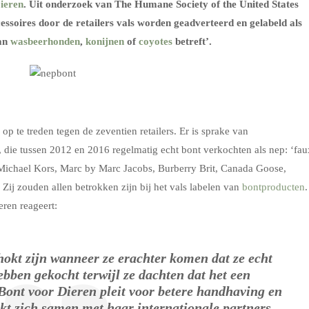
ieren
. Uit onderzoek van The Humane Society of the United States
cessoires door de retailers vals worden geadverteerd en gelabeld als
van
wasbeerhonden
,
konijnen
of
coyotes
betreft’.
p te treden tegen de zeventien retailers. Er is sprake van
, die tussen 2012 en 2016 regelmatig echt bont verkochten als nep: ‘fau
chael Kors, Marc by Marc Jacobs, Burberry Brit, Canada Goose,
ij zouden allen betrokken zijn bij het vals labelen van
bontproducten
.
eren reageert:
hokt zijn wanneer ze erachter komen dat ze echt
bben gekocht terwijl ze dachten dat het een
Bont voor Dieren pleit voor betere handhaving en
kt zich samen met haar internationale partners