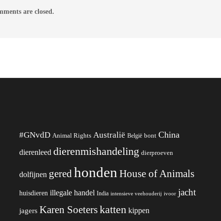
ments are closed.
China
#GNvdD
Australië
Animal Rights
België
bont
dierenmishandeling
dierenleed
dierproeven
honden
gered
House of Animals
dolfijnen
jacht
illegale handel
huisdieren
India
ivoor
intensieve veehouderij
katten
Karen Soeters
kippen
jagers