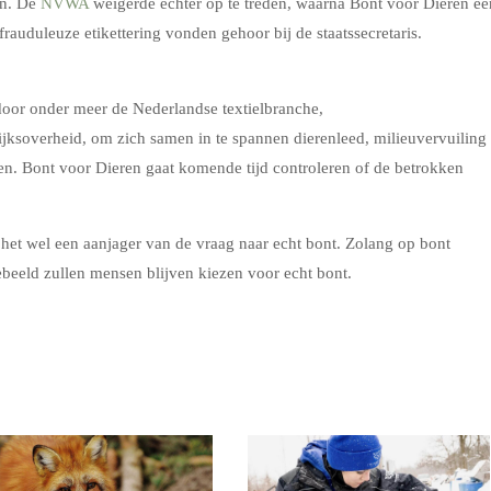
en. De
NVWA
weigerde echter op te treden, waarna Bont voor Dieren ee
rauduleuze etikettering vonden gehoor bij de staatssecretaris.
door onder meer de Nederlandse textielbranche,
jksoverheid, om zich samen in te spannen dierenleed, milieuvervuiling
nen. Bont voor Dieren gaat komende tijd controleren of de betrokken
s het wel een aanjager van de vraag naar echt bont. Zolang op bont
beeld zullen mensen blijven kiezen voor echt bont.