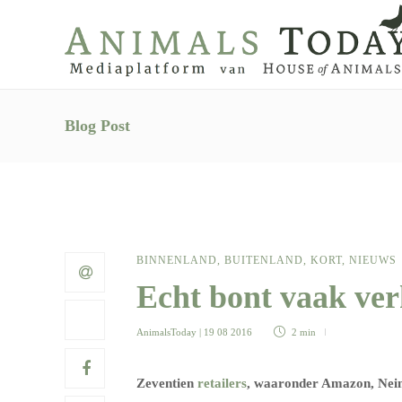
Blog Post
BINNENLAND
,
BUITENLAND
,
KORT
,
NIEUWS
Echt bont vaak ver
AnimalsToday
| 19 08 2016
2 min
Zeventien
retailers
, waaronder Amazon, Neim