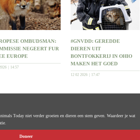
ROPESE OMBUDSMAN:
#GNVDD: GEREDDE
MMISSIE NEGEERT FUR
DIEREN UIT
EE EUROPE
BONTFOKKERIJ IN OHIO
MAKEN HET GOED
2026
14:57
12 02 2026
17:47
imals Today niet verder groeien en dieren een stem geven. Waardeer je wat
tie.
Doneer