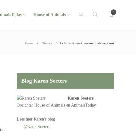
0
nimalsToday
House of Animals
Home
Nieuws
Echt bont vaak verkocht als nepbont
Blog Karen Soeters
Karen Soeters
Oprichter
House of Animals
en AnimalsToday
Lees
hier Karen's blog
@KarenSoeters
te