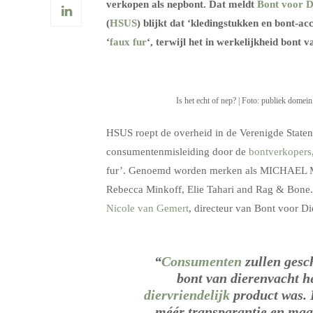
verkopen als nepbont. Dat meldt
Bont voor D
(
HSUS
) blijkt dat ‘kledingstukken en bont-ac
‘
faux fur
‘, terwijl het in werkelijkheid bont 
Is het echt of nep? | Foto: publiek domein
HSUS roept de overheid in de Verenigde Staten o
consumentenmisleiding door de
bontverkopers
fur’. Genoemd worden merken als MICHAEL Mi
Rebecca Minkoff, Elie Tahari and Rag & Bone. Z
Nicole van Gemert
, directeur van Bont voor Di
“
Consumenten
zullen gesc
bont van dierenvacht he
diervriendelijk
product was. 
méér transparantie en maa