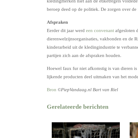
kledingmerken niet aan de etiketregels volded
beroep deed op de politiek. De zorgen over de f
Afspraken
Eerder dit jaar werd
een convenant
afgesloten 
dierenwelzijnsorganisaties, vakbonden en de Ri
kinderarbeid uit de kledingindustrie te verban
partijen zich aan de afspraken houden.
Hoewel faux fur niet afkomstig is van dieren i
lijkende producten deel uitmaken van het mode
Bron
©PiepVandaag.nl Bart van Riel
Gerelateerde berichten