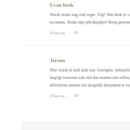
I.van beek
Wordt straks nog veel erger. Ttip! Wat denk je va
en maten. Straks nep zebrahuidjes? Koop gewoon n
10 jaar ago
Jeroen
Hier wordt je toch ziek van. Corruptie, hebzucht
begrijp trouwens ook niet dat mensen iets wille
efficiëntste manier om dergelijk dierenleed te 
10 jaar ago