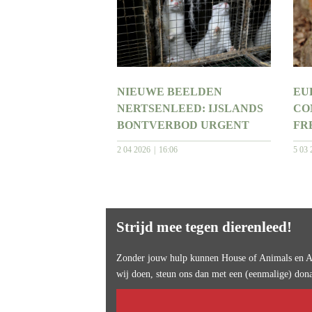
NIEUWE BEELDEN
EU
NERTSENLEED: IJSLANDS
CO
BONTVERBOD URGENT
FR
2 04 2026
16:06
5 03 
Strijd mee tegen dierenleed!
Zonder jouw hulp kunnen House of Animals en An
wij doen, steun ons dan met een (eenmalige) dona