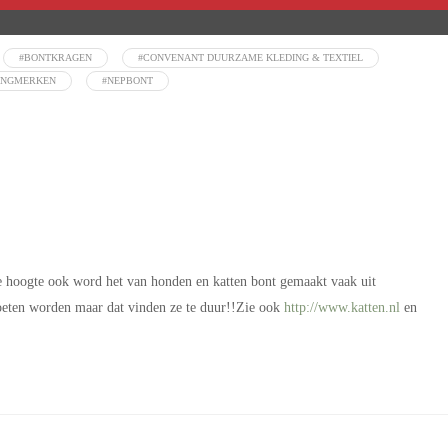
#BONTKRAGEN
#CONVENANT DUURZAME KLEDING & TEXTIEL
INGMERKEN
#NEPBONT
 de hoogte ook word het van honden en katten bont gemaakt vaak uit
oeten worden maar dat vinden ze te duur!!Zie ook
http://www.katten.nl
en