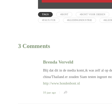
TAGS
#BONT
#BONT VOOR DIEREN
#FAUX FUR
#KLEDINGINDUSTRIE
#KLED
3 Comments
Brenda Verveld
Blij dat dit in de media komt,ik was zelf al op
china/Thailand.er zouden Siam testen ingezet m
http://www.hondenbont.nl
10 jaar ago