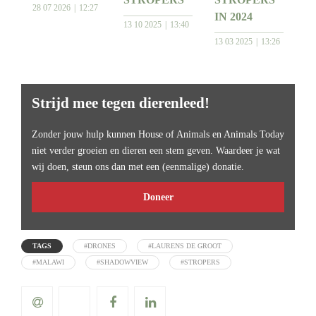
28 07 2026
12:27
IN 2024
13 10 2025
13:40
13 03 2025
13:26
Strijd mee tegen dierenleed!
Zonder jouw hulp kunnen House of Animals en Animals Today
niet verder groeien en dieren een stem geven. Waardeer je wat
wij doen, steun ons dan met een (eenmalige) donatie.
Doneer
TAGS
#DRONES
#LAURENS DE GROOT
#MALAWI
#SHADOWVIEW
#STROPERS