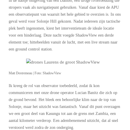
in de nabije omgeving van een Dambo, een droge rivierbedding die
stropers vaak als navigatiepunt gebruiken. Vanaf daar kiest de APU
een observatiepunt van waaruit het hele gebied te overzien is. In ons
geval werd voor Solonje Hill gekozen. Nadat iedereen zijn tactische
plek heeft ingenomen, kiest het interventieteam de ideale locatie
voor een hinderlaag. Deze nacht voegde ShadowView een derde
element toe; hittebeelden vanuit de lucht, met een live stream naar
een ground control station.
Matt Destremeau | Foto: ShadowView
Ik kreeg de rol van observator toebedeeld, zodat ik kon
communiceren met onze drone operator Lucian Banitz die zich op
de grond bevond. Het bleek een behoorlijke klim naar de top van
Solonje, maar het uitzicht was fantastisch. Vanaf dit punt overzagen
we een groot deel van Kasungu tot aan de grens met Zambia, een
aantal kilometer verderop. Een adembenemend uitzicht, dat al snel
verstoord werd zodra de zon onderging.