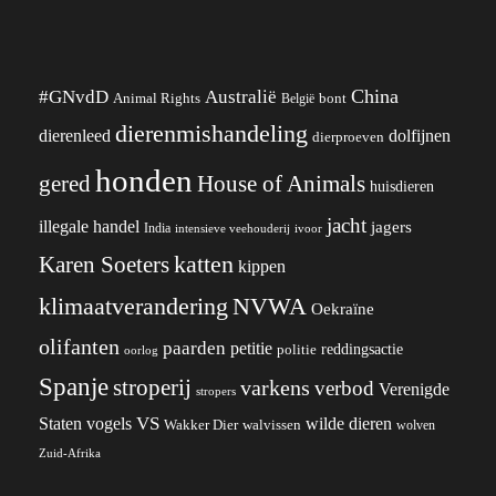
China
#GNvdD
Australië
Animal Rights
België
bont
dierenmishandeling
dierenleed
dolfijnen
dierproeven
honden
gered
House of Animals
huisdieren
jacht
illegale handel
jagers
India
ivoor
intensieve veehouderij
katten
Karen Soeters
kippen
klimaatverandering
NVWA
Oekraïne
olifanten
paarden
petitie
reddingsactie
politie
oorlog
Spanje
stroperij
varkens
verbod
Verenigde
stropers
VS
wilde dieren
Staten
vogels
Wakker Dier
walvissen
wolven
Zuid-Afrika