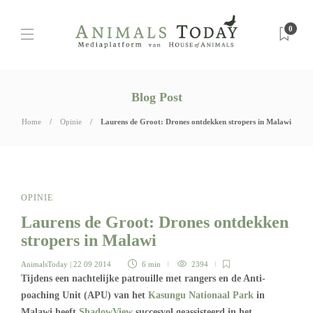
0
Blog Post
Home
Opinie
Laurens de Groot: Drones ontdekken stropers in Malawi
OPINIE
Laurens de Groot: Drones ontdekken
stropers in Malawi
AnimalsToday
| 22 09 2014
6 min
2394
Tijdens een nachtelijke patrouille met rangers en de Anti-
poaching Unit (APU) van het
Kasungu Nationaal Park
in
Malawi heeft
ShadowView
succesvol geassisteerd in het