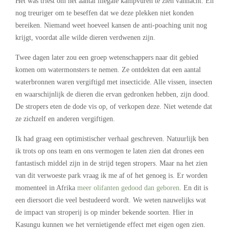
Het was triest om het aantal illegale kampvuren te zien vannacht. En
nog treuriger om te beseffen dat we deze plekken niet konden
bereiken. Niemand weet hoeveel kansen de anti-poaching unit nog
krijgt, voordat alle wilde dieren verdwenen zijn.
Twee dagen later zou een groep wetenschappers naar dit gebied
komen om watermonsters te nemen. Ze ontdekten dat een aantal
waterbronnen waren vergiftigd met insecticide. Alle vissen, insecten
en waarschijnlijk de dieren die ervan gedronken hebben, zijn dood.
De stropers eten de dode vis op, of verkopen deze. Niet wetende dat
ze zichzelf en anderen vergiftigen.
Ik had graag een optimistischer verhaal geschreven. Natuurlijk ben
ik trots op ons team en ons vermogen te laten zien dat drones een
fantastisch middel zijn in de strijd tegen stropers. Maar na het zien
van dit verwoeste park vraag ik me af of het genoeg is. Er worden
momenteel in Afrika
meer olifanten gedood dan geboren
. En dit is
een diersoort die veel bestudeerd wordt. We weten nauwelijks wat
de impact van stroperij is op minder bekende soorten. Hier in
Kasungu kunnen we het vernietigende effect met eigen ogen zien.