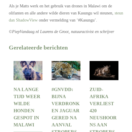
Als je Matts werk en het gebruik van drones in Malawi om de
olifanten en alle andere wilde dieren van Kasungu wil steunen,
steun
dan ShadowView
onder vermelding van ‘#Kasungu’.
©PiepVandaag.nl Laurens de Groot, natuuractivist en schrijver
Gerelateerde berichten
NA LANGE
#GNVDD:
ZUID-
TIJD WEER
BIJNA
AFRIKA
WILDE
VERDRONK
VERLIEST
HONDEN
EN JAGUAR
420
GESPOT IN
GERED NA
NEUSHOOR
MALAWI
AANVAL
NS AAN
STROPERS
STROPERS