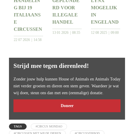
HANDELIN
GEPLUNDE
LYNX
G BIJ 19
RD VOOR
MOGELIJK
ITALIAANS
ILLEGALE
IN
E
HANDEL
ENGELAND
CIRCUSSEN
13 01 2026
08:35
12 08 2025
09:00
22 07 2026
14:58
Strijd mee tegen dierenleed!
Zonder jouw hulp kunnen House of Animals en Animals Today
niet verder groeien en dieren een stem geven. Waardeer je wat
wij doen, steun ons dan met een (eenmalige) donatie.
Doneer
TAGS
#CIRCUS MONDAO
#CIRCUSSEN MET WILDE DIEREN
#CIRCUSVERBOD