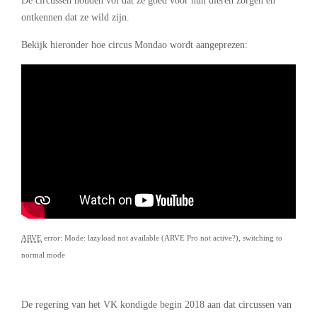
De circussen houden vol dat ze goed voor hun dieren zorgen en
ontkennen dat ze wild zijn.
Bekijk hieronder hoe circus Mondao wordt aangeprezen:
ARVE
error: Mode: lazyload not available (ARVE Pro not active?), switching to
normal mode
–
De regering van het VK kondigde begin 2018 aan dat circussen van