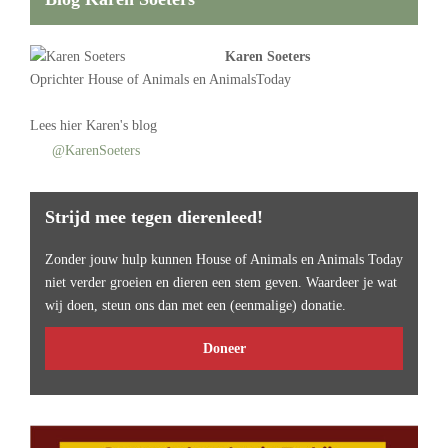
Karen Soeters
Oprichter
House of Animals
en AnimalsToday
Lees
hier Karen's blog
@KarenSoeters
Strijd mee tegen dierenleed!
Zonder jouw hulp kunnen House of Animals en Animals Today
niet verder groeien en dieren een stem geven. Waardeer je wat
wij doen, steun ons dan met een (eenmalige) donatie.
Doneer