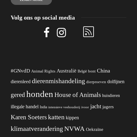
Volg ons op social media
China
#GNvdD
Australië
Animal Rights
België
bont
dierenmishandeling
dierenleed
dolfijnen
dierproeven
honden
gered
House of Animals
huisdieren
jacht
illegale handel
jagers
India
ivoor
intensieve veehouderij
katten
Karen Soeters
kippen
klimaatverandering
NVWA
Oekraïne