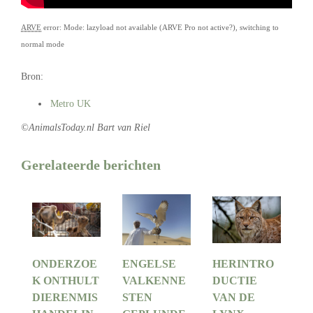
ARVE
error: Mode: lazyload not available (ARVE Pro not active?), switching to
normal mode
Bron:
Metro UK
©AnimalsToday.nl Bart van Riel
Gerelateerde berichten
ONDERZOE
ENGELSE
HERINTRO
K ONTHULT
VALKENNE
DUCTIE
DIERENMIS
STEN
VAN DE