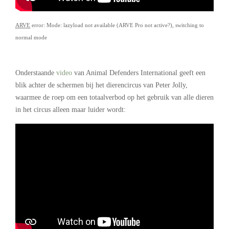
ARVE
error: Mode: lazyload not available (ARVE Pro not active?), switching to
normal mode
–
Onderstaande
video
van Animal Defenders International geeft een
blik achter de schermen bij het dierencircus van Peter Jolly,
waarmee de roep om een totaalverbod op het gebruik van alle dieren
in het circus alleen maar luider wordt: