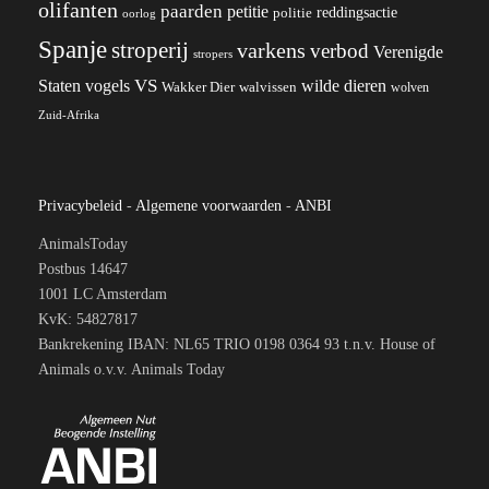
olifanten
paarden
petitie
reddingsactie
politie
oorlog
Spanje
stroperij
varkens
verbod
Verenigde
stropers
VS
wilde dieren
Staten
vogels
Wakker Dier
walvissen
wolven
Zuid-Afrika
Privacybeleid
-
Algemene voorwaarden
-
ANBI
AnimalsToday
Postbus 14647
1001 LC Amsterdam
KvK: 54827817
Bankrekening IBAN: NL65 TRIO 0198 0364 93 t.n.v. House of
Animals o.v.v. Animals Today