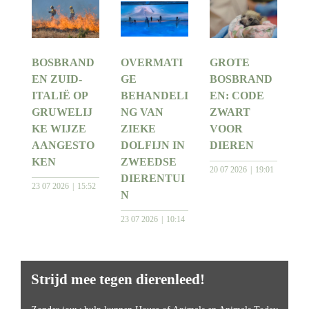
BOSBRAND
OVERMATI
GROTE
EN ZUID-
GE
BOSBRAND
ITALIË OP
BEHANDELI
EN: CODE
GRUWELIJ
NG VAN
ZWART
KE WIJZE
ZIEKE
VOOR
AANGESTO
DOLFIJN IN
DIEREN
KEN
ZWEEDSE
20 07 2026
19:01
DIERENTUI
23 07 2026
15:52
N
23 07 2026
10:14
Strijd mee tegen dierenleed!