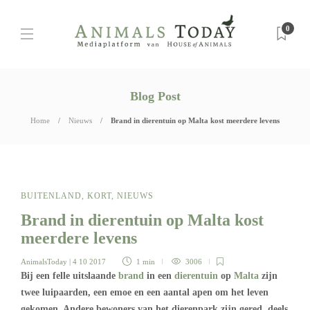
0
Blog Post
Home
Nieuws
Brand in dierentuin op Malta kost meerdere levens
BUITENLAND
,
KORT
,
NIEUWS
Brand in dierentuin op Malta kost
meerdere levens
AnimalsToday
| 4 10 2017
1 min
3006
Bij een felle uitslaande
brand
in een
dierentuin
op
Malta
zijn
twee luipaarden, een emoe en een aantal apen om het leven
gekomen. Andere bewoners van het dierenpark zijn gered, deels