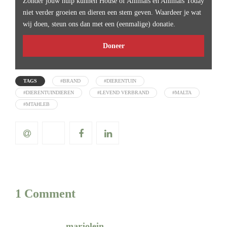
Zonder jouw hulp kunnen House of Animals en Animals Today
niet verder groeien en dieren een stem geven. Waardeer je wat
wij doen, steun ons dan met een (eenmalige) donatie.
Doneer
TAGS
#BRAND
#DIERENTUIN
#DIERENTUINDIEREN
#LEVEND VERBRAND
#MALTA
#MTAĦLEB
1 Comment
marjolein