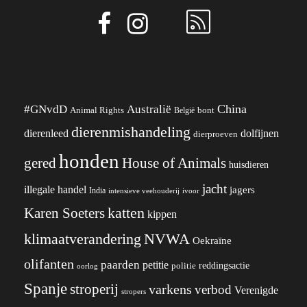
China
#GNvdD
Australië
Animal Rights
België
bont
dierenmishandeling
dierenleed
dolfijnen
dierproeven
honden
gered
House of Animals
huisdieren
jacht
illegale handel
jagers
India
ivoor
intensieve veehouderij
katten
Karen Soeters
kippen
klimaatverandering
NVWA
Oekraïne
olifanten
paarden
petitie
reddingsactie
politie
oorlog
Spanje
stroperij
varkens
verbod
Verenigde
stropers