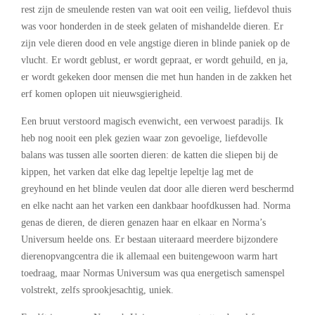
rest zijn de smeulende resten van wat ooit een veilig, liefdevol thuis
was voor honderden in de steek gelaten of mishandelde dieren. Er
zijn vele dieren dood en vele angstige dieren in blinde paniek op de
vlucht. Er wordt geblust, er wordt gepraat, er wordt gehuild, en ja,
er wordt gekeken door mensen die met hun handen in de zakken het
erf komen oplopen uit nieuwsgierigheid.
Een bruut verstoord magisch evenwicht, een verwoest paradijs. Ik
heb nog nooit een plek gezien waar zon gevoelige, liefdevolle
balans was tussen alle soorten dieren: de katten die sliepen bij de
kippen, het varken dat elke dag lepeltje lepeltje lag met de
greyhound en het blinde veulen dat door alle dieren werd beschermd
en elke nacht aan het varken een dankbaar hoofdkussen had. Norma
genas de dieren, de dieren genazen haar en elkaar en Norma’s
Universum heelde ons. Er bestaan uiteraard meerdere bijzondere
dierenopvangcentra die ik allemaal een buitengewoon warm hart
toedraag, maar Normas Universum was qua energetisch samenspel
volstrekt, zelfs sprookjesachtig, uniek.