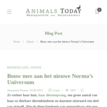
0
Blog Post
Home
Opinie
Bouw mee aan het nieuwe Norma’s Universum
BINNENLAND
,
OPINIE
Bouw mee aan het nieuwe Norma’s
Universum
Annemarie Postma
| 10 06 2015
6 min
3457
Ze verloor haar huis,
haar dierenopvang
, een groot aantal van
haar zo dierbare dierenkinderen en daarmee uiteraard een deel
van zichzelf. Wie de diepe betekenis van ontroostbaar zijn nog