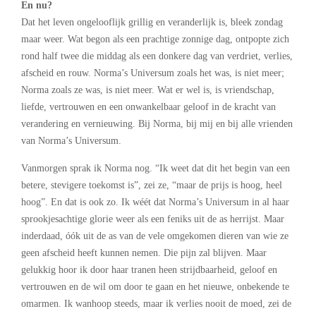
En nu?
Dat het leven ongelooflijk grillig en veranderlijk is, bleek zondag
maar weer. Wat begon als een prachtige zonnige dag, ontpopte zich
rond half twee die middag als een donkere dag van verdriet, verlies,
afscheid en rouw. Norma’s Universum zoals het was, is niet meer;
Norma zoals ze was, is niet meer. Wat er wel is, is vriendschap,
liefde, vertrouwen en een onwankelbaar geloof in de kracht van
verandering en vernieuwing. Bij Norma, bij mij en bij alle vrienden
van Norma’s Universum.
Vanmorgen sprak ik Norma nog. “Ik weet dat dit het begin van een
betere, stevigere toekomst is”, zei ze, “maar de prijs is hoog, heel
hoog”. En dat is ook zo. Ik wéét dat Norma’s Universum in al haar
sprookjesachtige glorie weer als een feniks uit de as herrijst. Maar
inderdaad, óók uit de as van de vele omgekomen dieren van wie ze
geen afscheid heeft kunnen nemen. Die pijn zal blijven. Maar
gelukkig hoor ik door haar tranen heen strijdbaarheid, geloof en
vertrouwen en de wil om door te gaan en het nieuwe, onbekende te
omarmen. Ik wanhoop steeds, maar ik verlies nooit de moed, zei de