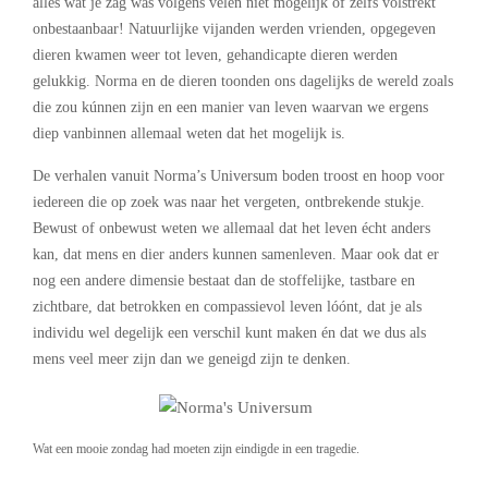
alles wat je zag was volgens velen niet mogelijk of zelfs volstrekt
onbestaanbaar! Natuurlijke vijanden werden vrienden, opgegeven
dieren kwamen weer tot leven, gehandicapte dieren werden
gelukkig. Norma en de dieren toonden ons dagelijks de wereld zoals
die zou kúnnen zijn en een manier van leven waarvan we ergens
diep vanbinnen allemaal weten dat het mogelijk is.
De verhalen vanuit Norma’s Universum boden troost en hoop voor
iedereen die op zoek was naar het vergeten, ontbrekende stukje.
Bewust of onbewust weten we allemaal dat het leven écht anders
kan, dat mens en dier anders kunnen samenleven. Maar ook dat er
nog een andere dimensie bestaat dan de stoffelijke, tastbare en
zichtbare, dat betrokken en compassievol leven lóónt, dat je als
individu wel degelijk een verschil kunt maken én dat we dus als
mens veel meer zijn dan we geneigd zijn te denken.
Wat een mooie zondag had moeten zijn eindigde in een tragedie.