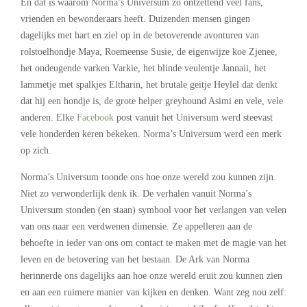
En dát is waarom Norma’s Universum zo ontzettend veel fans,
vrienden en bewonderaars heeft. Duizenden mensen gingen
dagelijks met hart en ziel op in de betoverende avonturen van
rolstoelhondje Maya, Roemeense Susie, de eigenwijze koe Zjenee,
het ondeugende varken Varkie, het blinde veulentje Jannaii, het
lammetje met spalkjes Eltharin, het brutale geitje Heylel dat denkt
dat hij een hondje is, de grote helper greyhound Asimi en vele, vele
anderen. Elke
Facebook
post vanuit het Universum werd steevast
vele honderden keren bekeken. Norma’s Universum werd een merk
op zich.
Norma’s Universum toonde ons hoe onze wereld zou kunnen zijn.
Niet zo verwonderlijk denk ik. De verhalen vanuit Norma’s
Universum stonden (en staan) symbool voor het verlangen van velen
van ons naar een verdwenen dimensie. Ze appelleren aan de
behoefte in ieder van ons om contact te maken met de magie van het
leven en de betovering van het bestaan. De Ark van Norma
herinnerde ons dagelijks aan hoe onze wereld eruit zou kunnen zien
en aan een ruimere manier van kijken en denken. Want zeg nou zelf: