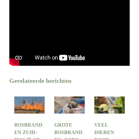
Gerelateerde berichten
BOSBRAND
GROTE
VEEL
EN ZUID-
BOSBRAND
DIEREN