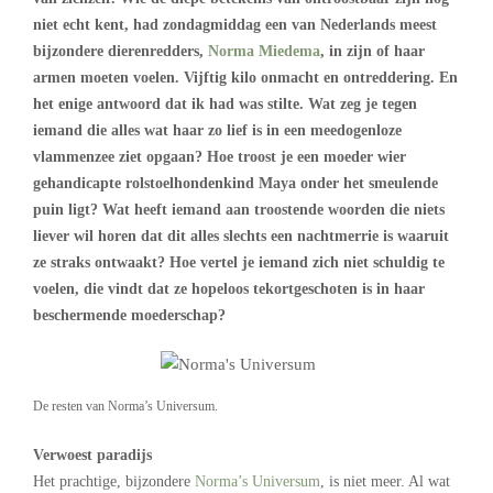
niet echt kent, had zondagmiddag een van Nederlands meest
bijzondere dierenredders,
Norma Miedema
, in zijn of haar
armen moeten voelen. Vijftig kilo onmacht en ontreddering. En
het enige antwoord dat ik had was stilte. Wat zeg je tegen
iemand die alles wat haar zo lief is in een meedogenloze
vlammenzee ziet opgaan? Hoe troost je een moeder wier
gehandicapte rolstoelhondenkind Maya onder het smeulende
puin ligt? Wat heeft iemand aan troostende woorden die niets
liever wil horen dat dit alles slechts een nachtmerrie is waaruit
ze straks ontwaakt? Hoe vertel je iemand zich niet schuldig te
voelen, die vindt dat ze hopeloos tekortgeschoten is in haar
beschermende moederschap?
De resten van Norma’s Universum.
Verwoest paradijs
Het prachtige, bijzondere
Norma’s Universum
, is niet meer. Al wat