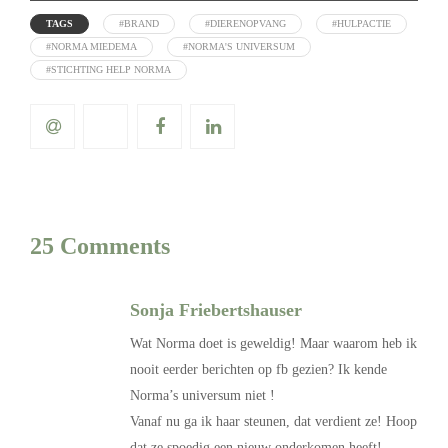
TAGS
#BRAND
#DIERENOPVANG
#HULPACTIE
#NORMA MIEDEMA
#NORMA'S UNIVERSUM
#STICHTING HELP NORMA
25 Comments
Sonja Friebertshauser
Wat Norma doet is geweldig! Maar waarom heb ik
nooit eerder berichten op fb gezien? Ik kende
Norma’s universum niet !
Vanaf nu ga ik haar steunen, dat verdient ze! Hoop
dat ze spoedig een nieuw onderkomen heeft!