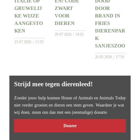
ITALIË OP
EN: CODE
DOOD
GRUWELIJ
ZWART
DOOR
KE WIJZE
VOOR
BRAND IN
AANGESTO
DIEREN
FRIES
KEN
DIERENPAR
20 07 2026
19:01
K
23 07 2026
15:52
SANJESZOO
20 05 2026
17:56
Strijd mee tegen dierenleed!
Zonder jouw hulp kunnen House of Animals en Animals Today
niet verder groeien en dieren een stem geven. Waardeer je wat
wij doen, steun ons dan met een (eenmalige) donatie.
Doneer