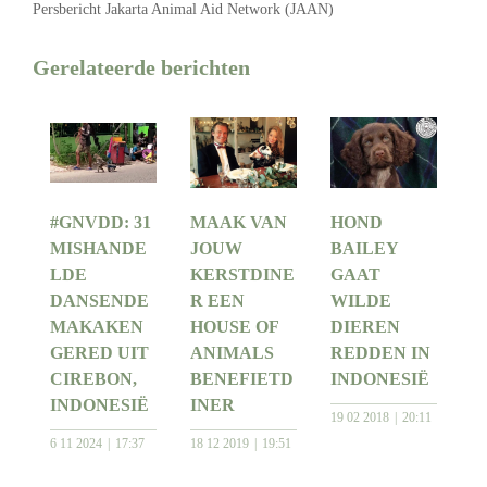
Persbericht Jakarta Animal Aid Network (JAAN)
Gerelateerde berichten
#GNVDD: 31
MAAK VAN
HOND
MISHANDE
JOUW
BAILEY
LDE
KERSTDINE
GAAT
DANSENDE
R EEN
WILDE
MAKAKEN
HOUSE OF
DIEREN
GERED UIT
ANIMALS
REDDEN IN
CIREBON,
BENEFIETD
INDONESIË
INDONESIË
INER
19 02 2018
20:11
6 11 2024
17:37
18 12 2019
19:51