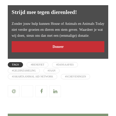
Strijd mee tegen dierenleed!
Zonder jouw hulp kunnen House of Animals en Animals Today
niet verder groeien en dieren een stem geven. Waardeer je wat
wij doen, steun ons dan met een (eenmalige) donatie.
Doneer
TAGS
#BENEFIET
#DANSAAPJES
#GELDINZAMELING
#JAAN
#JAKARTA ANIMAL AID NETWORK
#SCHEVENINGEN