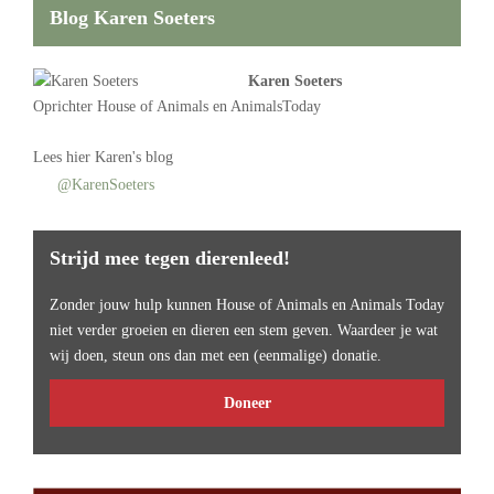
Blog Karen Soeters
Karen Soeters
Oprichter
House of Animals
en AnimalsToday
Lees
hier Karen's blog
@KarenSoeters
Strijd mee tegen dierenleed!
Zonder jouw hulp kunnen House of Animals en Animals Today
niet verder groeien en dieren een stem geven. Waardeer je wat
wij doen, steun ons dan met een (eenmalige) donatie.
Doneer