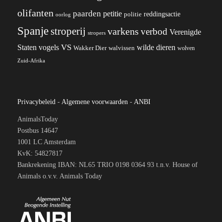
olifanten
paarden
petitie
reddingsactie
politie
oorlog
Spanje
stroperij
varkens
verbod
Verenigde
stropers
VS
wilde dieren
Staten
vogels
Wakker Dier
walvissen
wolven
Zuid-Afrika
Privacybeleid
-
Algemene voorwaarden
-
ANBI
AnimalsToday
Postbus 14647
1001 LC Amsterdam
KvK: 54827817
Bankrekening IBAN: NL65 TRIO 0198 0364 93 t.n.v. House of
Animals o.v.v. Animals Today