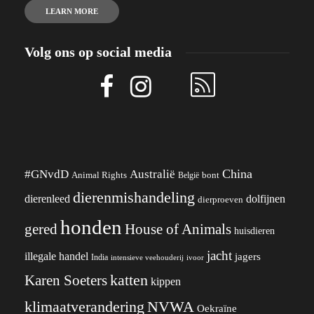
LEARN MORE
Volg ons op social media
China
#GNvdD
Australië
Animal Rights
België
bont
dierenmishandeling
dierenleed
dolfijnen
dierproeven
honden
gered
House of Animals
huisdieren
jacht
illegale handel
jagers
India
ivoor
intensieve veehouderij
katten
Karen Soeters
kippen
klimaatverandering
NVWA
Oekraïne