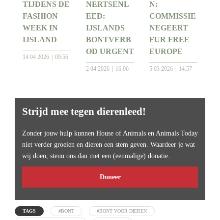
TIJDENS DE
NERTSENL
N:
FASHION
EED:
COMMISSIE
WEEK IN
IJSLANDS
NEGEERT
IJSLAND
BONTVERB
FUR FREE
OD URGENT
EUROPE
14 04 2026
09:56
2 04 2026
16:06
5 03 2026
14:57
Strijd mee tegen dierenleed!
Zonder jouw hulp kunnen House of Animals en Animals Today
niet verder groeien en dieren een stem geven. Waardeer je wat
wij doen, steun ons dan met een (eenmalige) donatie.
Doneer
TAGS
#BONT
#BONT VOOR DIEREN