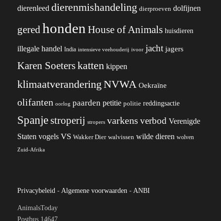
dierenmishandeling
dierenleed
dolfijnen
dierproeven
honden
gered
House of Animals
huisdieren
jacht
illegale handel
jagers
India
ivoor
intensieve veehouderij
katten
Karen Soeters
kippen
klimaatverandering
NVWA
Oekraïne
olifanten
paarden
petitie
reddingsactie
politie
oorlog
Spanje
stroperij
varkens
verbod
Verenigde
stropers
VS
wilde dieren
Staten
vogels
Wakker Dier
walvissen
wolven
Zuid-Afrika
Privacybeleid
-
Algemene voorwaarden
-
ANBI
AnimalsToday
Postbus 14647