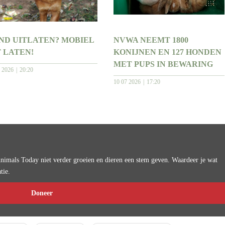
ND UITLATEN? MOBIEL
NVWA NEEMT 1800
T LATEN!
KONIJNEN EN 127 HONDEN
MET PUPS IN BEWARING
7 2026
20:20
10 07 2026
17:20
imals Today niet verder groeien en dieren een stem geven. Waardeer je wat
tie.
Doneer