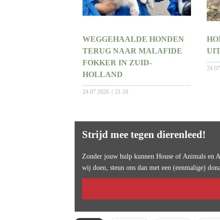
WEGGEHAALDE HONDEN
HO
TERUG NAAR MALAFIDE
UI
FOKKER IN ZUID-
24 0
HOLLAND
24 07 2026
21:18
Strijd mee tegen dierenleed!
Zonder jouw hulp kunnen House of Animals en An
wij doen, steun ons dan met een (eenmalige) dona