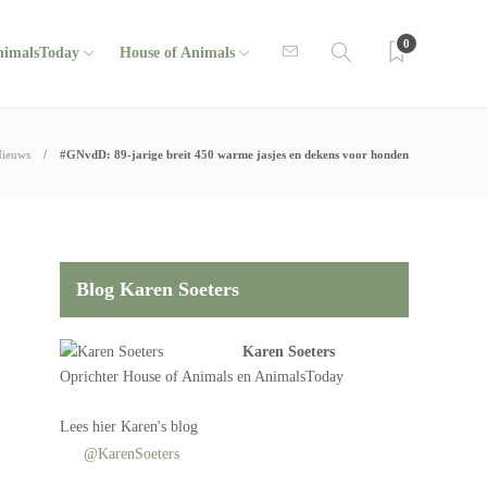
0
nimalsToday
House of Animals
ieuws
#GNvdD: 89-jarige breit 450 warme jasjes en dekens voor honden
Blog Karen Soeters
Karen Soeters
Oprichter
House of Animals
en AnimalsToday
Lees
hier Karen's blog
@KarenSoeters