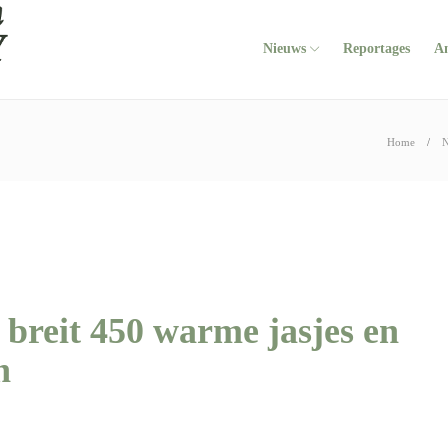
Nieuws
Reportages
A
Home
N
breit 450 warme jasjes en
en