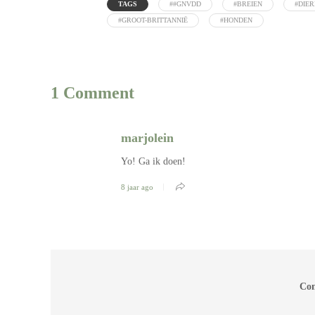
TAGS
##GNVDD
#BREIEN
#DIER
#GROOT-BRITTANNIË
#HONDEN
1 Comment
marjolein
Yo! Ga ik doen!
8 jaar ago
Com