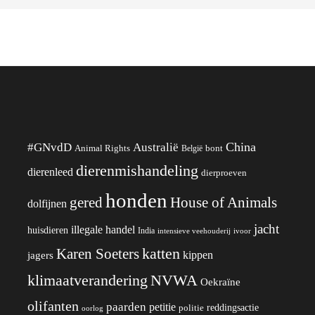
China
#GNvdD
Australië
Animal Rights
België
bont
dierenmishandeling
dierenleed
dierproeven
honden
gered
House of Animals
dolfijnen
jacht
illegale handel
huisdieren
India
ivoor
intensieve veehouderij
katten
Karen Soeters
kippen
jagers
klimaatverandering
NVWA
Oekraïne
olifanten
paarden
petitie
reddingsactie
politie
oorlog