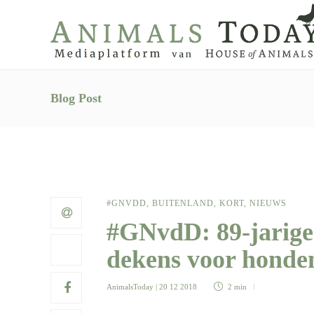
Blog Post
#GNVDD
,
BUITENLAND
,
KORT
,
NIEUWS
#GNvdD: 89-jarige 
dekens voor hond
AnimalsToday
| 20 12 2018
2 min