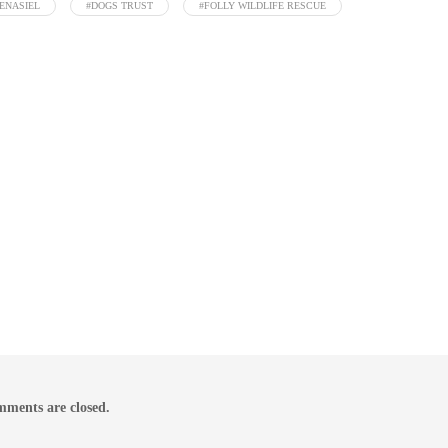
ENASIEL
#DOGS TRUST
#FOLLY WILDLIFE RESCUE
ments are closed.