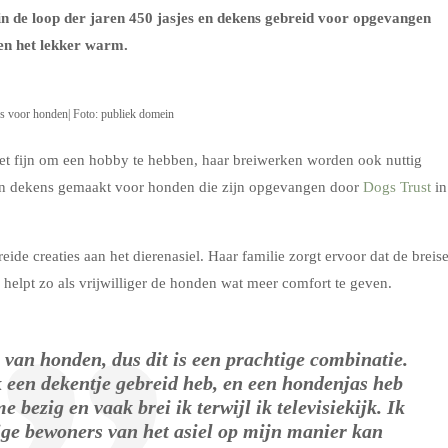
in de loop der jaren 450 jasjes en dekens gebreid voor opgevangen
ren het lekker warm.
ns voor honden| Foto: publiek domein
s het fijn om een hobby te hebben, haar breiwerken worden ook nuttig
s en dekens gemaakt voor honden die zijn opgevangen door
Dogs Trust
in
ide creaties aan het dierenasiel. Haar familie zorgt ervoor dat de breise
n helpt zo als vrijwilliger de honden wat meer comfort te geven.
 van honden, dus dit is een prachtige combinatie.
k een dekentje gebreid heb, en een hondenjas heb
e bezig en vaak brei ik terwijl ik televisiekijk. Ik
etige bewoners van het asiel op mijn manier kan