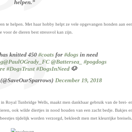
helpen.”
ieren te helpen. Met haar hobby helpt ze vele opgevangen honden aan ee
e voor de dieren best stressvol kan zijn.
has knitted 450
#coats
for
#dogs
in need
og
@PaulOGrady_FC
@Battersea_
#pogdogs
re
#DogsTrust
#DogsInNeed
🐶
 (@SaveOurSparrows)
December 19, 2018
, in Royal Tunbridge Wells, maakt men dankbaar gebruik van de brei- e
dieren, ook wilde diertjes in nood houden van een zacht bedje. Bakjes e
eestjes tijdelijk worden verzorgd, bekleedt men met kleurrijke breisels